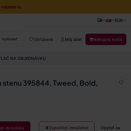
nájdete tu.
EUR
Obľúbené
Môj účet
Nákupný košík
Vyhľadať
TLAČ NA OBJEDNÁVKU
a stenu 395844, Tweed, Bold,
a
Vypočítať množstvo
Opýtať sa
dať do košíka