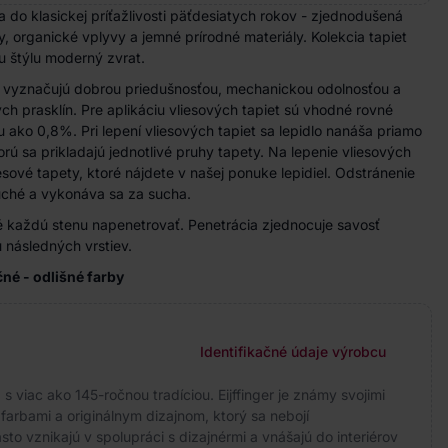
a do klasickej príťažlivosti päťdesiatych rokov - zjednodušená
, organické vplyvy a jemné prírodné materiály. Kolekcia tapiet
 štýlu moderný zvrat.
a vyznačujú dobrou priedušnosťou, mechanickou odolnosťou a
h prasklín. Pre aplikáciu vliesových tapiet sú vhodné rovné
u ako 0,8%. Pri lepení vliesových tapiet sa lepidlo nanáša priamo
rú sa prikladajú jednotlivé pruhy tapety. Na lepenie vliesových
iesové tapety, ktoré nájdete v našej ponuke lepidiel. Odstránenie
duché a vykonáva sa za sucha.
 každú stenu napenetrovať. Penetrácia zjednocuje savosť
 následných vrstiev.
ačné - odlišné farby
Identifikačné údaje výrobcu
 viac ako 145-ročnou tradíciou. Eijffinger je známy svojimi
arbami a originálnym dizajnom, ktorý sa nebojí
to vznikajú v spolupráci s dizajnérmi a vnášajú do interiérov