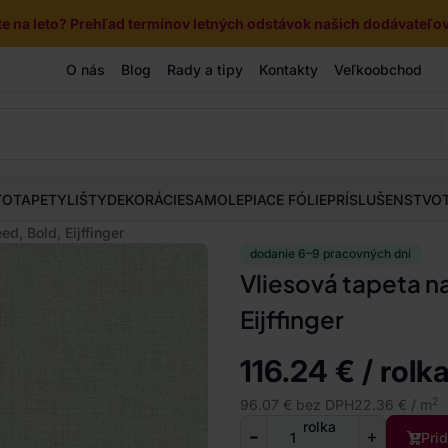
e na leto? Prehľad termínov letných odstávok našich dodávateľov 
O nás
Blog
Rady a tipy
Kontakty
Veľkoobchod
TOTAPETY
LIŠTY
DEKORÁCIE
SAMOLEPIACE FÓLIE
PRÍSLUŠENSTVO
d, Bold, Eijffinger
dodanie 6–9 pracovných dní
Vliesová tapeta n
Eijffinger
116.24 € / rolk
2
96.07 € bez DPH
22.36 € / m
rolka
Pri