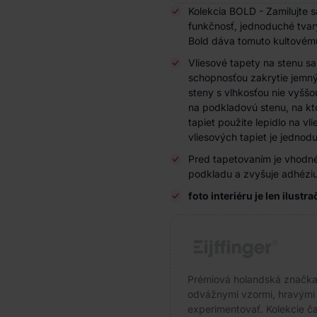
Kolekcia BOLD - Zamilujte s
funkčnosť, jednoduché tvary
Bold dáva tomuto kultovému
Vliesové tapety na stenu s
schopnosťou zakrytie jemnýc
steny s vlhkosťou nie vyššo
na podkladovú stenu, na kto
tapiet použite lepidlo na vl
vliesových tapiet je jedno
Pred tapetovaním je vhodné
podkladu a zvyšuje adhéziu
foto interiéru je len ilustr
Prémiová holandská značka s
odvážnymi vzormi, hravými f
experimentovať. Kolekcie čas