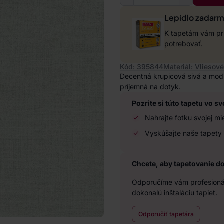
Lepidlo zadar
K tapetám vám pri
potrebovať.
Kód: 395844
Materiál: Vliesové
Decentná krupicová sivá a mod
príjemná na dotyk.
Pozrite si túto tapetu vo sv
Nahrajte fotku svojej mi
Vyskúšajte naše tapety 
Chcete, aby tapetovanie d
Odporučíme vám profesionál
dokonalú inštaláciu tapiet.
Odporučiť tapetára