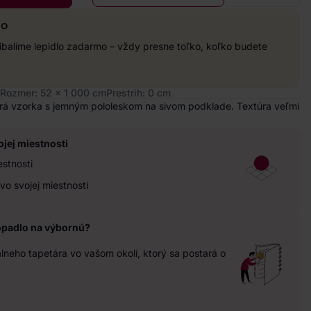
mo
balíme lepidlo zadarmo – vždy presne toľko, koľko budete
Rozmer: 52 x 1 000 cm
Prestrih: 0 cm
rá vzorka s jemným pololeskom na sivom podklade. Textúra veľmi
ojej miestnosti
estnosti
vo svojej miestnosti
opadlo na výbornú?
neho tapetára vo vašom okolí, ktorý sa postará o