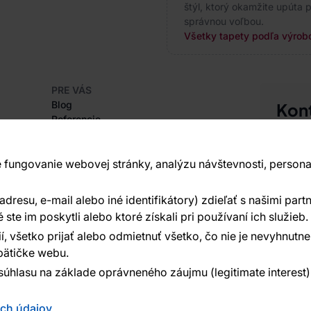
štýl, ktorý okamžite upúta p
správnou voľbou.
Všetky tapety podľa výrobc
PRE VÁS
Blog
Kon
Referencie
Sme tu 
Projekty EU
+420
Rady a tipy
Najčastejšie otázky
 fungovanie webovej stránky, analýzu návštevnosti, persona
Vavex 1
Dělostř
resu, e-mail alebo iné identifikátory) zdieľať s našimi partn
O SPOLOČNOSTI
Ďalšie 
O nás
te im poskytli alebo ktoré získali pri používaní ich služieb.
í, všetko prijať alebo odmietnuť všetko, čo nie je nevyhnut
ätičke webu.
súhlasu na základe oprávneného záujmu (legitimate interest
ých údajov