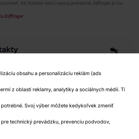
ozornosť. Ak hľadáte niečo naozaj jedinečné, Eijffinger je tou
u Eijffinger
takty
pre vás 24 hodín denne, 7 dní v týždni
 777 004 021
info@vavex.cz
lizáciu obsahu a personalizáciu reklám (ads
990 s.r.o., IČ: 26776251, DIČ: CZ26776251
elecká 330, Příbram 261 01
ermi z oblasti reklamy, analytiky a sociálnych médií. Tí
kontakty
ne potrebné. Svoj výber môžete kedykoľvek zmeniť
) pre technický prevádzku, prevenciu podvodov,