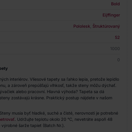
Bold
Eijffinger
Pololesk
,
Štruktúrovaný
52
1000
0
pety
h interiérov. Vliesové tapety sa ľahko lepia, pretože lepidlo
nu, a zároveň prepúšťajú vlhkosť, takže steny môžu dýchať.
bývačiek alebo pracovní. Hlavná výhoda? Tapeta sa dá
steny zostávajú krásne. Praktický postup nájdete v našom
Steny musia byť hladké, suché a čisté, nerovnosti je potrebné
etrovať
. Udržujte teplotu okolo 20 °C, nevetráte aspoň 48
 výrobné šarže tapiet (Batch Nr.).