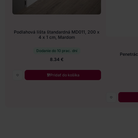
Podlahová lišta štandardná MD011, 200 x
4 x 1 cm, Mardom
Dodanie do 10 prac. dní
Penetráci
8.34 €
Pridať do košíka