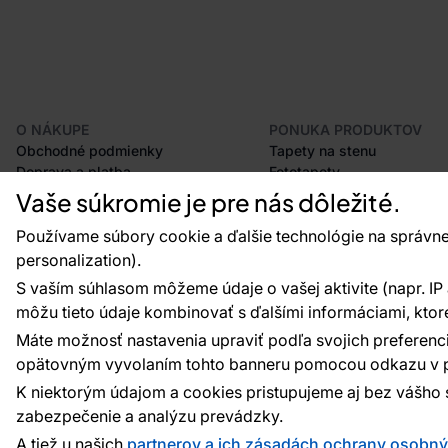
O NÁKUPE
PONUKA PRODUKTOV
Obchodné podmienky
Tapety na stenu
Doprava a platba
Fototapety
Odstúpenie od zmluvy
Lišty
Vaše súkromie je pre nás dôležité.
Postup pri podávaní reklamácií
Dekorácie
Vrátenie tovaru
Samolepiace fólie
Používame súbory cookie a ďalšie technológie na správne
Certifikácia CE
Príslušenstvo
personalization).
Veľkoobchod
Vzorky tapiet
S vaším súhlasom môžeme údaje o vašej aktivite (napr. IP ad
Plánovač tapiet
môžu tieto údaje kombinovať s ďalšími informáciami, ktoré s
Máte možnosť nastavenia upraviť podľa svojich preferenci
opätovným vyvolaním tohto banneru pomocou odkazu v p
Platobné metódy:
Platby zaisťuje:
K niektorým údajom a cookies pristupujeme aj bez vášho 
zabezpečenie a analýzu prevádzky.
A tiež u našich
partnerov a ich zásadách ochrany osobn