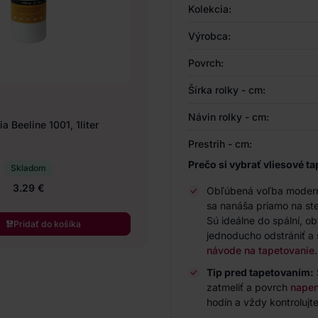
Kolekcia:
Výrobca:
Povrch:
Šírka rolky - cm:
Návin rolky - cm:
a Beeline 1001, 1liter
Prestrih - cm:
Prečo si vybrať vliesové ta
Skladom
3.29 €
Obľúbená voľba modernýc
sa nanáša priamo na ste
Sú ideálne do spální, o
Pridať do košíka
jednoducho odstrániť a 
návode na tapetovanie
.
Tip pred tapetovaním:
zatmeliť a povrch
napen
hodín a vždy kontrolujte