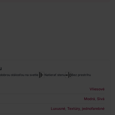
u
 dobrou stálosťou na svetle
Natierať stenu
Bez prestrihu
Vliesové
Modrá
,
Sivá
Luxusné
,
Textúry, jednofarebné