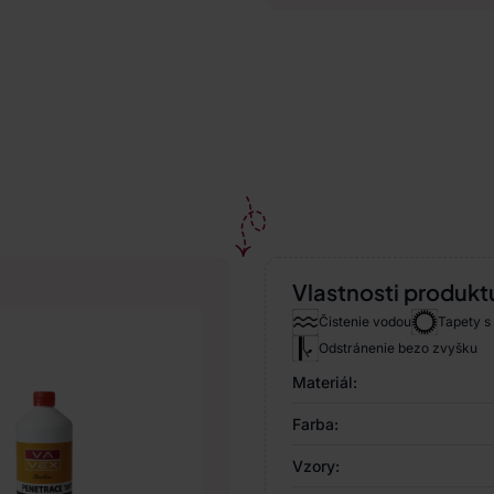
Vlastnosti produkt
Čistenie vodou
Tapety s
Odstránenie bezo zvyšku
Materiál:
Farba:
Vzory: