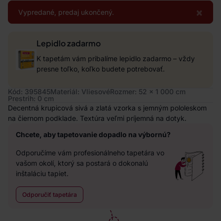
×
Vypredané, predaj ukončený.
Lepidlo zadarmo
K tapetám vám pribalíme lepidlo zadarmo – vždy
presne toľko, koľko budete potrebovať.
Kód: 395845
Materiál: Vliesové
Rozmer: 52 x 1 000 cm
Prestrih: 0 cm
Decentná krupicová sivá a zlatá vzorka s jemným pololeskom
na čiernom podklade. Textúra veľmi príjemná na dotyk.
Chcete, aby tapetovanie dopadlo na výbornú?
Odporučíme vám profesionálneho tapetára vo
vašom okolí, ktorý sa postará o dokonalú
inštaláciu tapiet.
Odporučiť tapetára