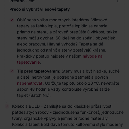
Prestrih - cm:
0
Prečo si vybrať vliesové tapety
Obľúbená voľba moderných interiérov. Vliesové
tapety sa ľahko lepia, pretože lepidlo sa nanáša
priamo na stenu, a zároveň prepúšťajú vlhkosť, takže
steny môžu dýchať. Sú ideálne do spální, obývačiek
alebo pracovní. Hlavná výhoda? Tapeta sa dá
jednoducho odstrániť a steny zostávajú krásne.
Praktický postup nájdete v našom
návode na
tapetovanie
.
Tip pred tapetovaním:
Steny musia byť hladké, suché
a čisté, nerovnosti je potrebné zatmeliť a povrch
napenetrovať
. Udržujte teplotu okolo 20 °C, nevetráte
aspoň 48 hodín a vždy kontrolujte výrobné šarže
tapiet (Batch Nr.).
Kolekcia BOLD - Zamilujte sa do klasickej príťažlivosti
päťdesiatych rokov - zjednodušená funkčnosť, jednoduché
tvary, organické vplyvy a jemné prírodné materiály.
Kolekcia tapiet Bold dáva tomuto kultovému štýlu moderný