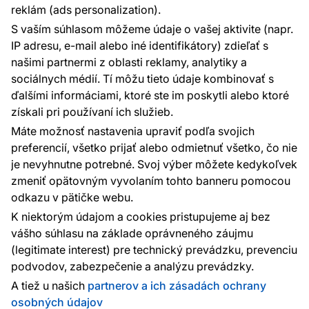
reklám (ads personalization).
Kontakty
S vaším súhlasom môžeme údaje o vašej aktivite (napr.
Sme tu pre vás 24 hodín denne, 7 dní v
IP adresu, e-mail alebo iné identifikátory) zdieľať s
týždni
našimi partnermi z oblasti reklamy, analytiky a
+420 777 004 021
sociálnych médií. Tí môžu tieto údaje kombinovať s
info@vavex.cz
ďalšími informáciami, ktoré ste im poskytli alebo ktoré
získali pri používaní ich služieb.
Vavex 1990 s.r.o., IČ: 26776251, DIČ: CZ26776251
Dělostřelecká 330, Příbram 261 01
Máte možnosť nastavenia upraviť podľa svojich
Ďalšie kontakty
preferencií, všetko prijať alebo odmietnuť všetko, čo nie
je nevyhnutne potrebné. Svoj výber môžete kedykoľvek
zmeniť opätovným vyvolaním tohto banneru pomocou
Platobné metódy:
odkazu v pätičke webu.
Platby zaisťuje:
K niektorým údajom a cookies pristupujeme aj bez
vášho súhlasu na základe oprávneného záujmu
(legitimate interest) pre technický prevádzku, prevenciu
podvodov, zabezpečenie a analýzu prevádzky.
Ochrana osobných údajov
Cookies
A tiež u našich
partnerov a ich zásadách ochrany
osobných údajov