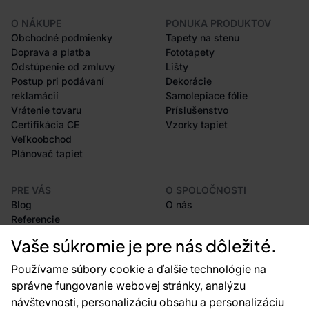
O NÁKUPE
PONUKA PRODUKTOV
Obchodné podmienky
Tapety na stenu
Doprava a platba
Fototapety
Odstúpenie od zmluvy
Lišty
Postup pri podávaní
Dekorácie
reklamácií
Samolepiace fólie
Vrátenie tovaru
Príslušenstvo
Certifikácia CE
Vzorky tapiet
Veľkoobchod
Plánovač tapiet
PRE VÁS
O SPOLOČNOSTI
Blog
O nás
Referencie
Projekty EU
Vaše súkromie je pre nás dôležité.
Rady a tipy
Najčastejšie otázky
Používame súbory cookie a ďalšie technológie na
správne fungovanie webovej stránky, analýzu
návštevnosti, personalizáciu obsahu a personalizáciu