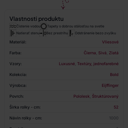
Vlastnosti produktu
Čistenie vodou
Tapety s dobrou stálosťou na svetle
Natierať stenu
Bez prestrihu
Odstránenie bezo zvyšku
Materiál:
Vliesové
Farba:
Čierna
,
Sivá
,
Zlatá
Vzory:
Luxusné
,
Textúry, jednofarebné
Kolekcia:
Bold
Výrobca:
Eijffinger
Povrch:
Pololesk
,
Štruktúrovaný
Šírka rolky - cm:
52
Návin rolky - cm:
1000