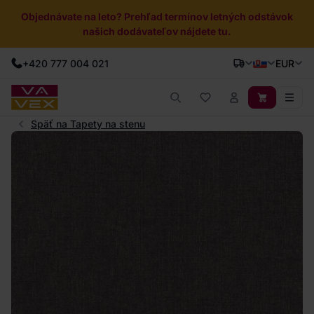
Objednávate na leto? Prehľad termínov letných odstávok
našich dodávateľov nájdete tu.
+420 777 004 021
EUR
Späť na Tapety na stenu