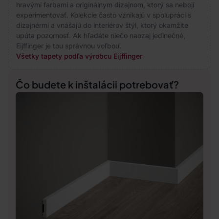
hravými farbami a originálnym dizajnom, ktorý sa nebojí
experimentovať. Kolekcie často vznikajú v spolupráci s
dizajnérmi a vnášajú do interiérov štýl, ktorý okamžite
upúta pozornosť. Ak hľadáte niečo naozaj jedinečné,
Eijffinger je tou správnou voľbou.
Všetky tapety podľa výrobcu Eijffinger
Čo budete k inštalácii potrebovať?