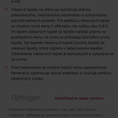
zvrat.
Vliesové tapety na stenu sa vyznačujú dobrou
priedušnosťou, mechanickou odolnosťou a schopnosťou
zakrytie jemných prasklín. Pre aplikáciu vliesových tapiet
sú vhodné rovné steny s vlhkosťou nie vyššou ako 0,8%.
Pri lepení vliesových tapiet sa lepidlo nanáša priamo na
podkladovú stenu, na ktorú sa prikladajú jednotlivé pruhy
tapety. Na lepenie vliesových tapiet použite lepidlo na
vliesové tapety, ktoré nájdete v našej ponuke lepidiel.
Odstránenie vliesových tapiet je jednoduché a vykonáva sa
za sucha.
Pred tapetovaním je vhodné každú stenu napenetrovať.
Penetrácia zjednocuje savosť podkladu a zvyšuje adhéziu
následných vrstiev.
Identifikačné údaje výrobcu
Prémiová holandská značka s viac ako 145-ročnou
tradíciou. Eijffinger je známy svojimi odvážnymi vzormi,