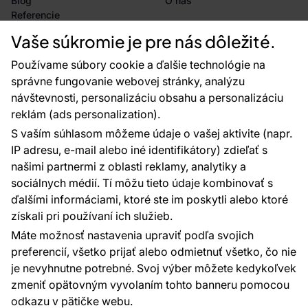
Blog
O nás
Referencie
Projekty EU
Vaše súkromie je pre nás dôležité.
Rady a tipy
Najčastejšie otázky
Používame súbory cookie a ďalšie technológie na
správne fungovanie webovej stránky, analýzu
návštevnosti, personalizáciu obsahu a personalizáciu
reklám (ads personalization).
Kontakty
S vaším súhlasom môžeme údaje o vašej aktivite (napr.
Sme tu pre vás 24 hodín denne, 7 dní v
IP adresu, e-mail alebo iné identifikátory) zdieľať s
týždni
našimi partnermi z oblasti reklamy, analytiky a
+420 777 004 021
sociálnych médií. Tí môžu tieto údaje kombinovať s
info@vavex.cz
ďalšími informáciami, ktoré ste im poskytli alebo ktoré
získali pri používaní ich služieb.
Vavex 1990 s.r.o., IČ: 26776251, DIČ: CZ26776251
Dělostřelecká 330, Příbram 261 01
Máte možnosť nastavenia upraviť podľa svojich
Ďalšie kontakty
preferencií, všetko prijať alebo odmietnuť všetko, čo nie
je nevyhnutne potrebné. Svoj výber môžete kedykoľvek
zmeniť opätovným vyvolaním tohto banneru pomocou
Platobné metódy:
odkazu v pätičke webu.
Platby zaisťuje: