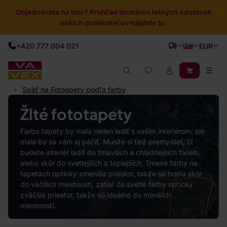
Objednávate na leto? Prehľad termínov letných odstávok
našich dodávateľov nájdete tu.
+420 777 004 021
EUR
Späť na Fotoapety podľa farby
Žlté fototapety
Farba tapety by mala nielen ladiť s vaším interiérom, ale
mala by sa vám aj páčiť. Musíte si tiež premyslieť, či
budete interiér ladiť do tmavších a chladnejších farieb,
alebo skôr do svetlejších a teplejších. Tmavé farby na
tapetách opticky zmenšia priestor, takže sa hodia skôr
do väčších miestností, zatiaľ čo svetlé farby opticky
zväčšia priestor, takže sú ideálne do menších
miestností.