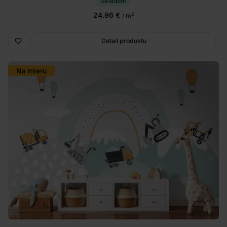
Skladom
24.96 €
2
/ m
Detail produktu
Na mieru