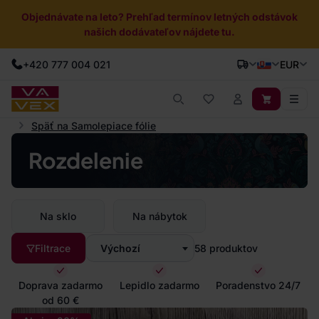
Objednávate na leto? Prehľad termínov letných odstávok
našich dodávateľov nájdete tu.
+420 777 004 021
EUR
Späť na Samolepiace fólie
Rozdelenie
Na sklo
Na nábytok
Filtrace
Výchozí
58
produktov
Doprava zadarmo
Lepidlo zadarmo
Poradenstvo 24/7
od 60 €