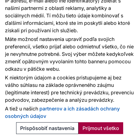
IP adresu, e-mail alebo iné identifikátory) zdieľať s
našimi partnermi z oblasti reklamy, analytiky a
sociálnych médií. Tí môžu tieto údaje kombinovať s
ďalšími informáciami, ktoré ste im poskytli alebo ktoré
získali pri používaní ich služieb.
Máte možnosť nastavenia upraviť podľa svojich
preferencií, všetko prijať alebo odmietnuť všetko, čo nie
je nevyhnutne potrebné. Svoj výber môžete kedykoľvek
zmeniť opätovným vyvolaním tohto banneru pomocou
odkazu v pätičke webu.
K niektorým údajom a cookies pristupujeme aj bez
vášho súhlasu na základe oprávneného záujmu
Samolepiaca fólia / samolepiaca tapeta Kvety Gekkofix 10237,
(legitimate interest) pre technický prevádzku, prevenciu
šírka 45cm
podvodov, zabezpečenie a analýzu prevádzky.
Skladom
A tiež u našich
partnerov a ich zásadách ochrany
1.86 €
2.71 €
osobných údajov
Prispôsobiť nastavenia
Prijmout všetko
Pridať do košíka