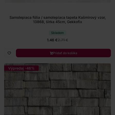
Samolepiaca fólia / samolepiaca tapeta Kašmírový vzor,
13868, šírka 45cm, Gekkofix
Skladom
1.46 €
2.71 €
Pridať do košíka
Výpredaj -46%