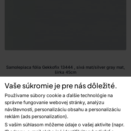
Samolepiaca fólia Gekkofix 13444 , sivá mat/silver gray mat,
šírka 45cm
Vaše súkromie je pre nás dôležité.
Skladom
2.08 €
2.71 €
Používame súbory cookie a ďalšie technológie na
správne fungovanie webovej stránky, analýzu
Pridať do košíka
návštevnosti, personalizáciu obsahu a personalizáciu
reklám (ads personalization).
S vaším súhlasom môžeme údaje o vašej aktivite (napr.
Akcia -31%