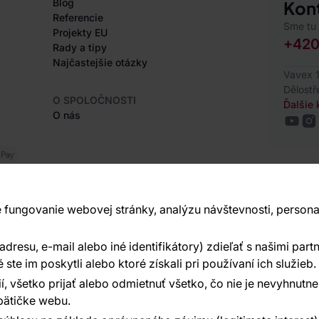
Blog
Kon
Referencie
Sme tu 
Projekty EU
+420
Rady a tipy
Najčastejšie otázky
Vavex 1
Dělostř
O SPOLOČNOSTI
Ďalšie 
O nás
 fungovanie webovej stránky, analýzu návštevnosti, persona
ed:
Reklalink s.r.o.
resu, e-mail alebo iné identifikátory) zdieľať s našimi partn
te im poskytli alebo ktoré získali pri používaní ich služieb.
í, všetko prijať alebo odmietnuť všetko, čo nie je nevyhnut
ätičke webu.