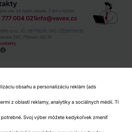
takty
pre vás 24 hodín denne, 7 dní v týždni
 777 004 021
info@vavex.cz
990 s.r.o., IČ: 26776251, DIČ: CZ26776251
elecká 330, Příbram 261 01
kontakty
lizáciu obsahu a personalizáciu reklám (ads
Ochrana osobných údajov
Cookies
ermi z oblasti reklamy, analytiky a sociálnych médií. Tí
ne potrebné. Svoj výber môžete kedykoľvek zmeniť