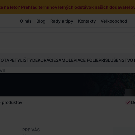
e na leto? Prehľad termínov letných odstávok našich dodávateľov 
O nás
Blog
Rady a tipy
Kontakty
Veľkoobchod
TOTAPETY
LIŠTY
DEKORÁCIE
SAMOLEPIACE FÓLIE
PRÍSLUŠENSTVO
own
0
produktov
D
PRE VÁS