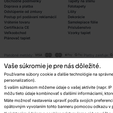
Obchodné podmienky
Tapety na stenu
Doprava a platba
Fototapety
Odstúpenie od zmluvy
Lišty
Postup pri podávaní reklamácií
Dekorácie
Vrátenie tovaru
Samolepiace fólie
Certifikácia CE
Príslušenstvo
Veľkoobchod
Vzorky tapiet
Plánovač tapiet
Platobné metódy:
Platby zaisťuje:
Vaše súkromie je pre nás dôležité.
Používame súbory cookie a ďalšie technológie na správne
personalization).
© 2010 - 2026
Vavex
. Všetky práva vyhradené. Creat
S vaším súhlasom môžeme údaje o vašej aktivite (napr. IP ad
môžu tieto údaje kombinovať s ďalšími informáciami, ktoré s
Máte možnosť nastavenia upraviť podľa svojich preferenci
opätovným vyvolaním tohto banneru pomocou odkazu v p