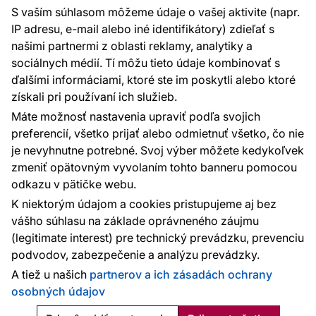
S vaším súhlasom môžeme údaje o vašej aktivite (napr.
Sme tu pre vás 24 hodín denne, 7 dní v
IP adresu, e-mail alebo iné identifikátory) zdieľať s
týždni
našimi partnermi z oblasti reklamy, analytiky a
+420 777 004 021
sociálnych médií. Tí môžu tieto údaje kombinovať s
info@vavex.cz
ďalšími informáciami, ktoré ste im poskytli alebo ktoré
získali pri používaní ich služieb.
Vavex 1990 s.r.o., IČ: 26776251, DIČ: CZ26776251
Dělostřelecká 330, Příbram 261 01
Máte možnosť nastavenia upraviť podľa svojich
Ďalšie kontakty
preferencií, všetko prijať alebo odmietnuť všetko, čo nie
je nevyhnutne potrebné. Svoj výber môžete kedykoľvek
zmeniť opätovným vyvolaním tohto banneru pomocou
Platobné metódy:
odkazu v pätičke webu.
Platby zaisťuje:
K niektorým údajom a cookies pristupujeme aj bez
vášho súhlasu na základe oprávneného záujmu
(legitimate interest) pre technický prevádzku, prevenciu
podvodov, zabezpečenie a analýzu prevádzky.
Ochrana osobných údajov
Cookies
A tiež u našich
partnerov a ich zásadách ochrany
osobných údajov
© 2010 - 2026
Vavex
. Všetky práva vyhradené. Created:
Reklalink s.r.o.