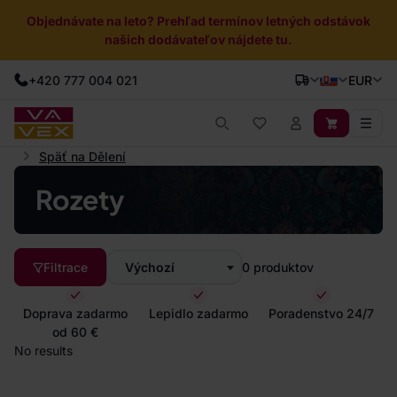
Objednávate na leto? Prehľad termínov letných odstávok
našich dodávateľov nájdete tu.
+420 777 004 021
EUR
Späť na Dělení
Rozety
Filtrace
Výchozí
0
produktov
Doprava zadarmo
Lepidlo zadarmo
Poradenstvo 24/7
od 60 €
No results