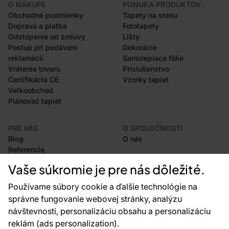
O NÁKUPE
PONUKA PRODUKTOV
Obchodné podmienky
Tapety na stenu
Doprava a platba
Fototapety
Odstúpenie od zmluvy
Lišty
Postup pri podávaní
Dekorácie
reklamácií
Samolepiace fólie
Vrátenie tovaru
Príslušenstvo
Certifikácia CE
Vzorky tapiet
Veľkoobchod
Plánovač tapiet
PRE VÁS
O SPOLOČNOSTI
Blog
O nás
Referencie
Projekty EU
Vaše súkromie je pre nás dôležité.
Rady a tipy
Najčastejšie otázky
Používame súbory cookie a ďalšie technológie na
správne fungovanie webovej stránky, analýzu
návštevnosti, personalizáciu obsahu a personalizáciu
reklám (ads personalization).
Kontakty