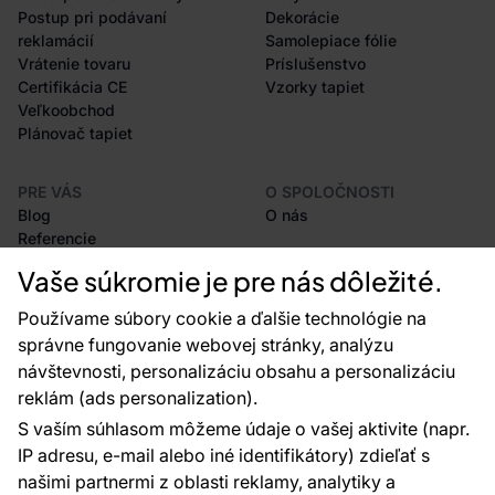
Postup pri podávaní
Dekorácie
reklamácií
Samolepiace fólie
Vrátenie tovaru
Príslušenstvo
Certifikácia CE
Vzorky tapiet
Veľkoobchod
Plánovač tapiet
PRE VÁS
O SPOLOČNOSTI
Blog
O nás
Referencie
Projekty EU
Vaše súkromie je pre nás dôležité.
Rady a tipy
Najčastejšie otázky
Používame súbory cookie a ďalšie technológie na
správne fungovanie webovej stránky, analýzu
návštevnosti, personalizáciu obsahu a personalizáciu
reklám (ads personalization).
Kontakty
S vaším súhlasom môžeme údaje o vašej aktivite (napr.
Sme tu pre vás 24 hodín denne, 7 dní v
IP adresu, e-mail alebo iné identifikátory) zdieľať s
týždni
našimi partnermi z oblasti reklamy, analytiky a
+420 777 004 021