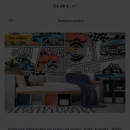
24.96 €
2
/ m
Detail produktu
Na mieru
Vliesová fototapeta na stenu na mieru, Autá, komiks, 10157,