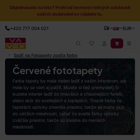
Objednávate na leto? Prehľad termínov letných odstávok
našich dodávateľov nájdete tu.
+420 777 004 021
EUR
Späť na Fotoapety podľa farby
Červené fototapety
Farba tapety by mala nielen ladiť s vaším interiérom, ale
mala by sa vám aj páčiť. Musíte si tiež premyslieť, či
budete interiér ladiť do tmavších a chladnejších farieb,
alebo skôr do svetlejších a teplejších. Tmavé farby na
tapetách opticky zmenšia priestor, takže sa hodia skôr
do väčších miestností, zatiaľ čo svetlé farby opticky
zväčšia priestor, takže sú ideálne do menších
miestností.