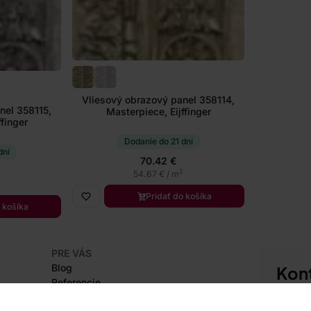
Vliesový obrazový panel 358114,
nel 358115,
Masterpiece, Eijffinger
ffinger
Dodanie do 21 dní
dní
70.42 €
2
54.67 € / m
Pridať do košíka
 košíka
PRE VÁS
Blog
Kon
Referencie
Sme tu 
Projekty EU
+420