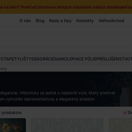
e na leto? Prehľad termínov letných odstávok našich dodávateľov 
O nás
Blog
Rady a tipy
Kontakty
Veľkoobchod
TOTAPETY
LIŠTY
DEKORÁCIE
SAMOLEPIACE FÓLIE
PRÍSLUŠENSTVO
pety
gancie. Historicky sa jedná o najstarší vzor, ktorý pretrval
 vytvoríte reprezentatívny a elegantný priestor.
6
produktov
D