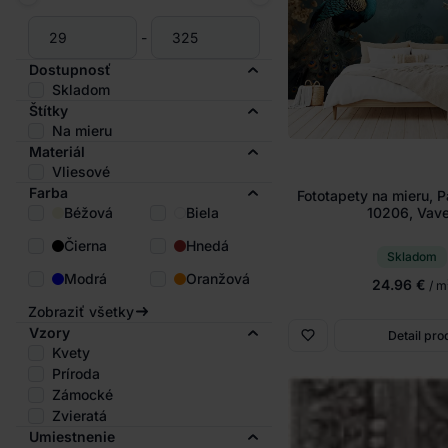
-
Dostupnosť
Skladom
Štítky
Na mieru
Materiál
Vliesové
Farba
Fototapety na mieru, P
Béžová
Biela
10206, Vav
Čierna
Hnedá
Skladom
Modrá
Oranžová
24.96 €
/ m
Zobraziť všetky
Vzory
Detail pro
Kvety
Príroda
Zámocké
Zvieratá
Umiestnenie