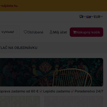
nájdete tu.
EUR
Obľúbené
Môj účet
Nákupný košík
Vyhľadať
TLAČ NA OBJEDNÁVKU
oprava zadarmo od 60 €
Lepidlo zadarmo
Poradenstvo 24/7