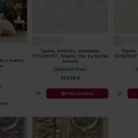
Tapeta, zámocká, ornamenty,
Tapeta,
127528FXST, Shabby Chic by Rachel
127537FXST
áv s kvetmi,
Ashwell
ex
Dodanie do 21 dní
324.58 €
2
Pridať do košíka
duktu