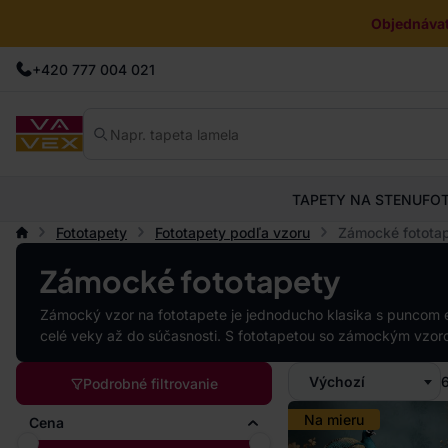
Objednávat
+420 777 004 021
TAPETY NA STENU
FO
Fototapety
Fototapety podľa vzoru
Zámocké fotota
Zámocké fototapety
Zámocký vzor na fototapete je jednoducho klasika s puncom ele
celé veky až do súčasnosti. S fototapetou so zámockým vzorom
Výchozí
Podrobné filtrovanie
Na mieru
Cena