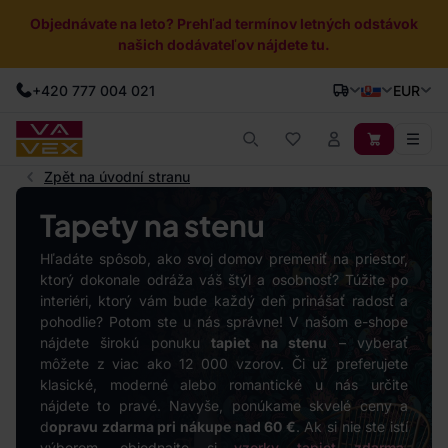
Objednávate na leto? Prehľad termínov letných odstávok
našich dodávateľov nájdete tu.
+420 777 004 021
EUR
Zpět na úvodní stranu
Tapety na stenu
Hľadáte spôsob, ako svoj domov premeniť na priestor,
ktorý dokonale odráža váš štýl a osobnosť? Túžite po
interiéri, ktorý vám bude každý deň prinášať radosť a
pohodlie? Potom ste u nás správne! V našom e-shope
nájdete širokú ponuku
tapiet na stenu
– vyberať
môžete z viac ako 12 000 vzorov. Či už preferujete
klasické, moderné alebo romantické u nás určite
nájdete to pravé. Navyše, ponúkame skvelé ceny a
d
opravu zdarma pri nákupe nad 60 €
. Ak si nie ste istí
výberom, objednajte si
vzorky tapiet zdarma
,