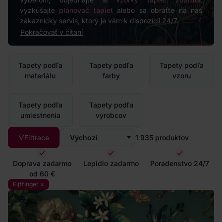
vyzkúšajte
plánovač tapiet
alebo sa obráťte na náš
zákaznícky servis, ktorý je vám k dispozícii 24/7.
Pokračovať v čítaní
Tapety podľa
Tapety podľa
Tapety podľa
materiálu
farby
vzoru
Tapety podľa
Tapety podľa
umiestnenia
výrobcov
Filtrace
Výchozí
1 935
produktov
Doprava zadarmo
Lepidlo zadarmo
Poradenstvo 24/7
od 60 €
Eijffinger ×