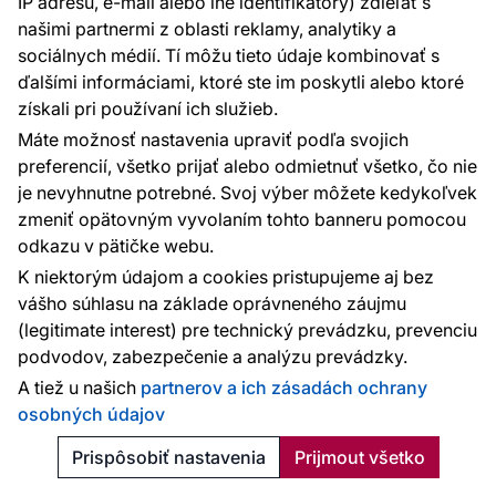
IP adresu, e-mail alebo iné identifikátory) zdieľať s
našimi partnermi z oblasti reklamy, analytiky a
sociálnych médií. Tí môžu tieto údaje kombinovať s
ďalšími informáciami, ktoré ste im poskytli alebo ktoré
Tapeta, vínová, ružová, imitácia pruhovanej látky, 363153,
získali pri používaní ich služieb.
Tiny Treasures, Eijffinger
Máte možnosť nastavenia upraviť podľa svojich
dodanie 6–9 pracovných dní
preferencií, všetko prijať alebo odmietnuť všetko, čo nie
78.75 €
je nevyhnutne potrebné. Svoj výber môžete kedykoľvek
2
15.15 € / m
zmeniť opätovným vyvolaním tohto banneru pomocou
odkazu v pätičke webu.
Pridať do košíka
K niektorým údajom a cookies pristupujeme aj bez
vášho súhlasu na základe oprávneného záujmu
(legitimate interest) pre technický prevádzku, prevenciu
podvodov, zabezpečenie a analýzu prevádzky.
A tiež u našich
partnerov a ich zásadách ochrany
osobných údajov
Prispôsobiť nastavenia
Prijmout všetko