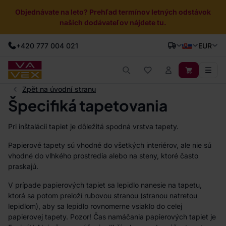
Objednávate na leto? Prehľad termínov letných odstávok
našich dodávateľov nájdete tu.
+420 777 004 021
EUR
Zpět na úvodní stranu
Špecifiká tapetovania
Pri inštalácii tapiet je dôležitá spodná vrstva tapety.
Papierové tapety sú vhodné do všetkých interiérov, ale nie sú
vhodné do vlhkého prostredia alebo na steny, ktoré často
praskajú.
V prípade papierových tapiet sa lepidlo nanesie na tapetu,
ktorá sa potom preloží rubovou stranou (stranou natretou
lepidlom), aby sa lepidlo rovnomerne vsiaklo do celej
papierovej tapety. Pozor! Čas namáčania papierových tapiet je