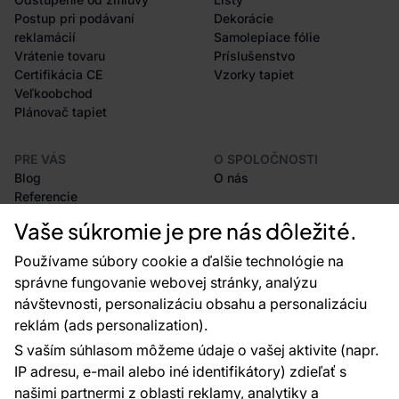
Postup pri podávaní
Dekorácie
reklamácií
Samolepiace fólie
Vrátenie tovaru
Príslušenstvo
Certifikácia CE
Vzorky tapiet
Veľkoobchod
Plánovač tapiet
PRE VÁS
O SPOLOČNOSTI
Blog
O nás
Referencie
Projekty EU
Vaše súkromie je pre nás dôležité.
Rady a tipy
Najčastejšie otázky
Používame súbory cookie a ďalšie technológie na
správne fungovanie webovej stránky, analýzu
návštevnosti, personalizáciu obsahu a personalizáciu
reklám (ads personalization).
Kontakty
S vaším súhlasom môžeme údaje o vašej aktivite (napr.
Sme tu pre vás 24 hodín denne, 7 dní v
IP adresu, e-mail alebo iné identifikátory) zdieľať s
týždni
našimi partnermi z oblasti reklamy, analytiky a
+420 777 004 021