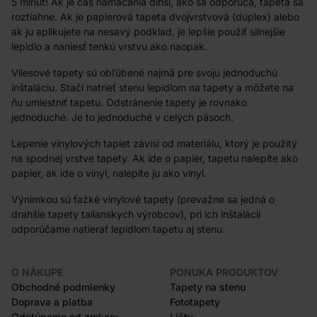
5 minút! Ak je čas namáčania dlhší, ako sa odporúča, tapeta sa
roztiahne. Ak je papierová tapeta dvojvrstvová (duplex) alebo
ak ju aplikujete na nesavý podklad, je lepšie použiť silnejšie
lepidlo a naniesť tenkú vrstvu ako naopak.
Vliesové tapety sú obľúbené najmä pre svoju jednoduchú
inštaláciu. Stačí natrieť stenu lepidlom na tapety a môžete na
ňu umiestniť tapetu. Odstránenie tapety je rovnako
jednoduché. Je to jednoduché v celých pásoch.
Lepenie vinylových tapiet závisí od materiálu, ktorý je použitý
na spodnej vrstve tapety. Ak ide o papier, tapetu nalepíte ako
papier, ak ide o vinyl, nalepíte ju ako vinyl.
Výnimkou sú ťažké vinylové tapety (prevažne sa jedná o
drahšie tapety talianskych výrobcov), pri ich inštalácii
odporúčame natierať lepidlom tapetu aj stenu.
O NÁKUPE
PONUKA PRODUKTOV
Obchodné podmienky
Tapety na stenu
Doprava a platba
Fototapety
Odstúpenie od zmluvy
Lišty