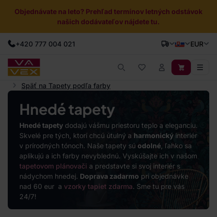
Objednávate na leto? Prehľad termínov letných odstávok
našich dodávateľov nájdete tu.
+420 777 004 021
EUR
Späť na Tapety podľa farby
Hnedé tapety
Hnedé tapety
dodajú vášmu priestoru teplo a eleganciu.
Skvelé pre tých, ktorí chcú útulný a
harmonický
interiér
v prírodných tónoch. Naše tapety sú
odolné
, ľahko sa
aplikujú a ich farby nevyblednú. Vyskúšajte ich v našom
tapetovom plánovači
a predstavte si svoj interiér s
nádychom hnedej.
Doprava zadarmo
pri objednávke
nad 60 eur a
vzorky tapiet zdarma
. Sme tu pre vás
24/7!