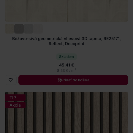
Béžovo-sivá geometrická vliesová 3D tapeta, RE25171,
Reflect, Decoprint
Skladom
45.41 €
2
8.53 € / m
Pridať do košíka
TIP
Akcia