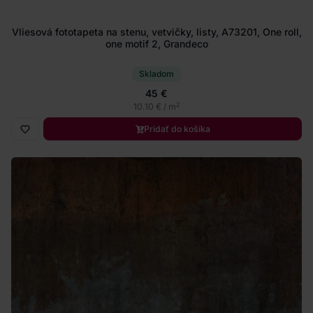
Vliesová fototapeta na stenu, vetvičky, listy, A73201, One roll,
one motif 2, Grandeco
Skladom
45 €
2
10.10 € / m
Pridať do košíka