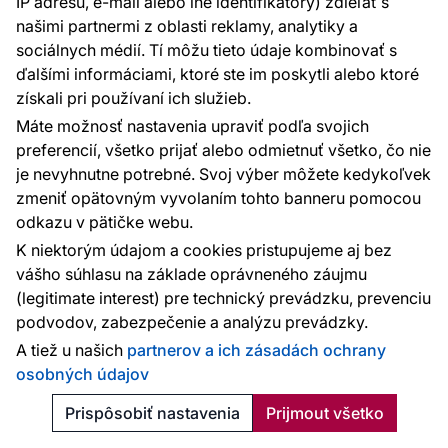
IP adresu, e-mail alebo iné identifikátory) zdieľať s
Tapeta, zelená, kvety, 5820, Nordic Folk, Borastapeter
našimi partnermi z oblasti reklamy, analytiky a
sociálnych médií. Tí môžu tieto údaje kombinovať s
ďalšími informáciami, ktoré ste im poskytli alebo ktoré
Dodanie do 10 prac. dní
získali pri používaní ich služieb.
82.92 €
Máte možnosť nastavenia upraviť podľa svojich
2
15.57 € / m
preferencií, všetko prijať alebo odmietnuť všetko, čo nie
Pridať do košíka
je nevyhnutne potrebné. Svoj výber môžete kedykoľvek
zmeniť opätovným vyvolaním tohto banneru pomocou
Novinka
odkazu v pätičke webu.
K niektorým údajom a cookies pristupujeme aj bez
vášho súhlasu na základe oprávneného záujmu
(legitimate interest) pre technický prevádzku, prevenciu
podvodov, zabezpečenie a analýzu prevádzky.
A tiež u našich
partnerov a ich zásadách ochrany
osobných údajov
Prispôsobiť nastavenia
Prijmout všetko