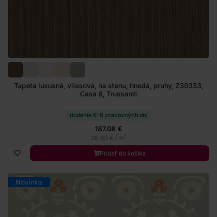
Tapeta luxusná, vliesová, na stenu, hnedá, pruhy, Z30333,
Casa 8, Trussardi
dodanie 6–9 pracovných dní
187.08 €
2
26.60 € / m
Pridať do košíka
Novinka