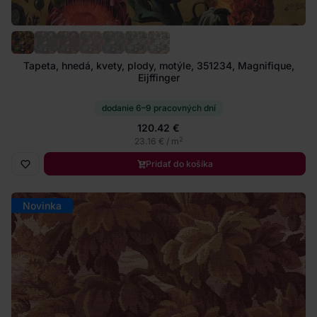
Tapeta, hnedá, kvety, plody, motýle, 351234, Magnifique,
Eijffinger
dodanie 6–9 pracovných dní
120.42 €
2
23.16 € / m
Pridať do košíka
Novinka