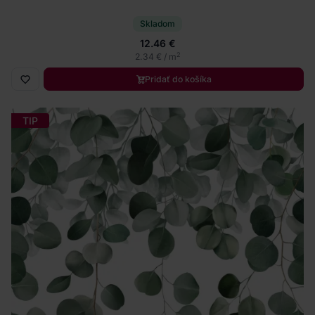
Skladom
12.46 €
2
2.34 € / m
Pridať do košíka
TIP