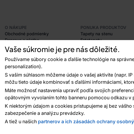
O NÁKUPE
PONUKA PRODUKTOV
Obchodné podmienky
Tapety na stenu
Doprava a platba
Fototapety
Odstúpenie od zmluvy
Lišty
Vaše súkromie je pre nás dôležité.
Postup pri podávaní reklamácií
Dekorácie
Používame súbory cookie a ďalšie technológie na správne
Vrátenie tovaru
Samolepiace fólie
Certifikácia CE
Príslušenstvo
personalization).
Veľkoobchod
Vzorky tapiet
S vaším súhlasom môžeme údaje o vašej aktivite (napr. IP ad
Plánovač tapiet
môžu tieto údaje kombinovať s ďalšími informáciami, ktoré s
Máte možnosť nastavenia upraviť podľa svojich preferenci
opätovným vyvolaním tohto banneru pomocou odkazu v p
Platobné metódy:
Platby zaisťuje:
K niektorým údajom a cookies pristupujeme aj bez vášho 
zabezpečenie a analýzu prevádzky.
A tiež u našich
partnerov a ich zásadách ochrany osobn
© 2010 - 2026
Vavex
. Všetky práva vyhradené. Creat