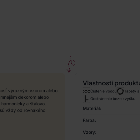
Vlastnosti produkt
rnosť výrazným vzorom alebo
Čistenie vodou
Tapety s
 jemnejším dekorom alebo
Odstránenie bezo zvyšku
í harmonicky a štýlovo.
Materiál:
y sú vždy od rovnakého
Farba:
Vzory: