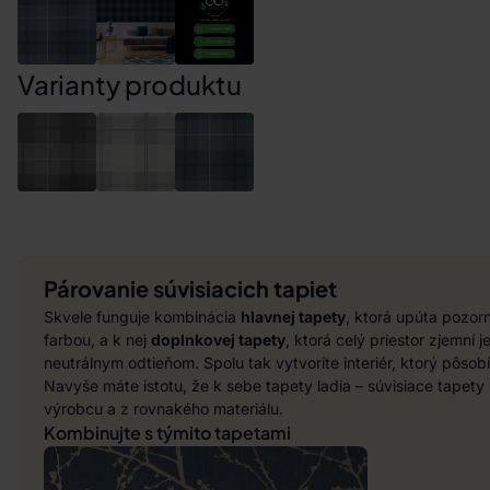
Varianty produktu
Párovanie súvisiacich tapiet
Skvele funguje kombinácia
hlavnej tapety
, ktorá upúta pozo
farbou, a k nej
doplnkovej tapety
, ktorá celý priestor zjemní
neutrálnym odtieňom. Spolu tak vytvoríte interiér, ktorý pôsob
Navyše máte istotu, že k sebe tapety ladia – súvisiace tapet
výrobcu a z rovnakého materiálu.
Kombinujte s týmito tapetami