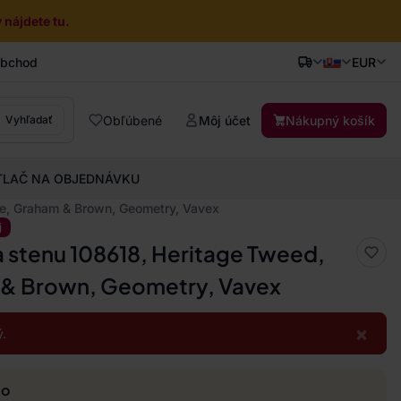
nájdete tu.
obchod
EUR
Obľúbené
Môj účet
Nákupný košík
Vyhľadať
TLAČ NA OBJEDNÁVKU
ge, Graham & Brown, Geometry, Vavex
j
a stenu 108618, Heritage Tweed,
 & Brown, Geometry, Vavex
×
.
mo