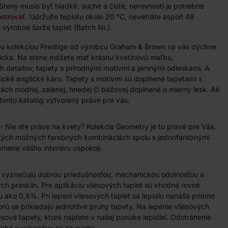
Steny musia byť hladké, suché a čisté, nerovnosti je potrebné
etrovať
. Udržujte teplotu okolo 20 °C, nevetráte aspoň 48
 výrobné šarže tapiet (Batch Nr.).
ou kolekciou Prestige od výrobcu Graham & Brown na vás dýchne
icka. Na stene môžete mať krásnu kvetinovú maľbu,
 detailov, tapety s prírodnými motívmi a jemnými odleskami. A
cké anglické káro. Tapety s motívmi sú doplnené tapetami s
ách modrej, zelenej, hnedej či béžovej doplnené o mierny lesk. Ak
e tento katalóg vytvorený práve pre vás.
 Nie ste práve na kvety? Kolekcia Geometry je to pravé pre Vás.
kých možných farebných kombináciách spolu s jednofarebnými
emene vášho interiéru uspokojí.
a vyznačujú dobrou priedušnosťou, mechanickou odolnosťou a
h prasklín. Pre aplikáciu vliesových tapiet sú vhodné rovné
u ako 0,8%. Pri lepení vliesových tapiet sa lepidlo nanáša priamo
rú sa prikladajú jednotlivé pruhy tapety. Na lepenie vliesových
iesové tapety, ktoré nájdete v našej ponuke lepidiel. Odstránenie
duché a vykonáva sa za sucha.