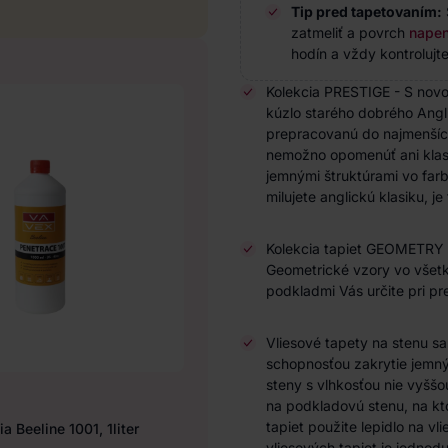
Tip pred tapetovaním:
zatmeliť a povrch
napen
hodín a vždy kontrolujte
Kolekcia PRESTIGE - S nov
kúzlo starého dobrého Angl
prepracovanú do najmenších
nemožno opomenúť ani klasi
jemnými štruktúrami vo farb
milujete anglickú klasiku, j
Kolekcia tapiet GEOMETRY -
Geometrické vzory vo všet
podkladmi Vás určite pri pr
Vliesové tapety na stenu s
schopnosťou zakrytie jemnýc
steny s vlhkosťou nie vyššo
na podkladovú stenu, na kto
tapiet použite lepidlo na vl
a Beeline 1001, 1liter
vliesových tapiet je jedno