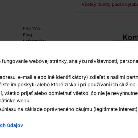
Všetky tapety podľa výrob
PRE VÁS
Blog
Kon
Referencie
Sme tu 
Projekty EU
+420
Rady a tipy
 fungovanie webovej stránky, analýzu návštevnosti, persona
Najčastejšie otázky
Vavex 1
Dělostř
resu, e-mail alebo iné identifikátory) zdieľať s našimi partn
O SPOLOČNOSTI
Ďalšie 
O nás
te im poskytli alebo ktoré získali pri používaní ich služieb.
í, všetko prijať alebo odmietnuť všetko, čo nie je nevyhnut
ätičke webu.
súhlasu na základe oprávneného záujmu (legitimate interest
ých údajov
ed:
Reklalink s.r.o.