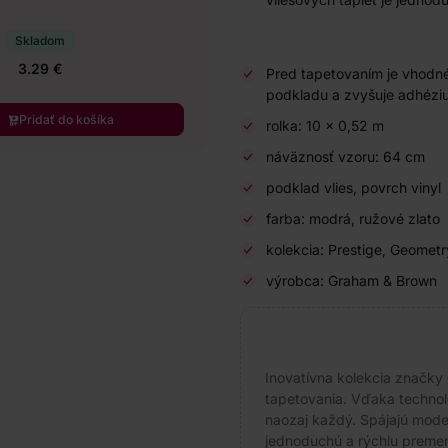
Skladom
3.29 €
Pred tapetovaním je vhodné
podkladu a zvyšuje adhéziu
Pridať do košíka
rolka: 10 × 0,52 m
náväznosť vzoru: 64 cm
podklad vlies, povrch vinyl
farba: modrá, ružové zlato
kolekcia: Prestige, Geometr
výrobca: Graham & Brown
Inovatívna kolekcia značky
tapetovania. Vďaka technoló
naozaj každý. Spájajú moder
jednoduchú a rýchlu premenu