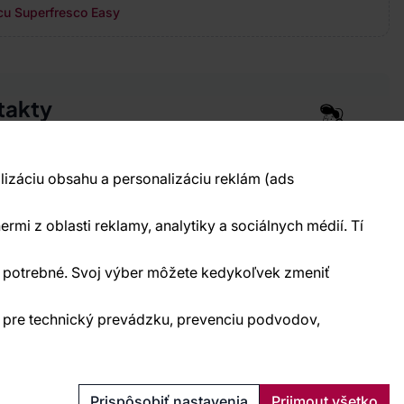
cu Superfresco Easy
takty
pre vás 24 hodín denne, 7 dní v týždni
 777 004 021
info@vavex.cz
lizáciu obsahu a personalizáciu reklám (ads
990 s.r.o., IČ: 26776251, DIČ: CZ26776251
elecká 330, Příbram 261 01
ermi z oblasti reklamy, analytiky a sociálnych médií. Tí
kontakty
ne potrebné. Svoj výber môžete kedykoľvek zmeniť
) pre technický prevádzku, prevenciu podvodov,
Ochrana osobných údajov
Cookies
Prispôsobiť nastavenia
Prijmout všetko