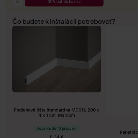
Pridať do košíka
Čo budete k inštalácii potrebovať?
Podlahová lišta štandardná MD011, 200 x
4 x 1 cm, Mardom
Dodanie do 10 prac. dní
Penetráci
8.34 €