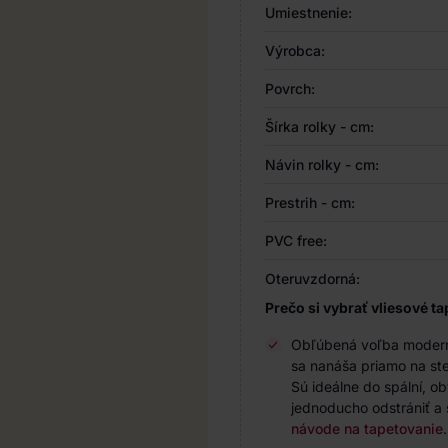
Umiestnenie:
Výrobca:
Povrch:
Šírka rolky - cm:
Návin rolky - cm:
Prestrih - cm:
PVC free:
Oteruvzdorná:
Prečo si vybrať vliesové ta
Obľúbená voľba modernýc
sa nanáša priamo na ste
Sú ideálne do spální, o
jednoducho odstrániť a 
návode na tapetovanie
.