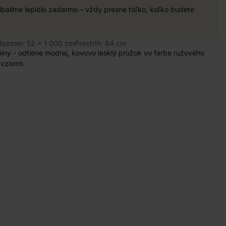
balíme lepidlo zadarmo – vždy presne toľko, koľko budete
Rozmer: 52 x 1 000 cm
Prestrih: 64 cm
niny - odtiene modrej, kovovo lesklý prúžok vo farbe ružového
 vzormi.