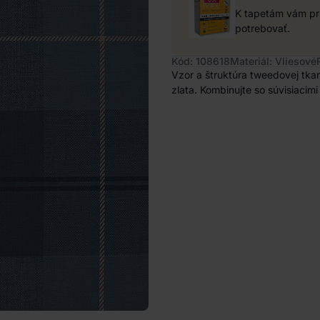
K tapetám vám pri
potrebovať.
Kód: 108618
Materiál: Vliesové
Vzor a štruktúra tweedovej tka
zlata. Kombinujte so súvisiacimi