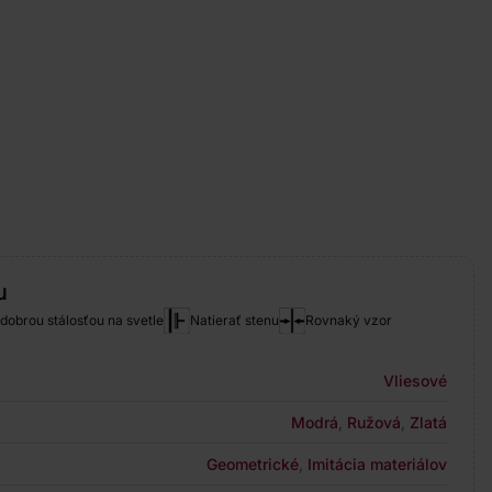
u
 dobrou stálosťou na svetle
Natierať stenu
Rovnaký vzor
Vliesové
Modrá
,
Ružová
,
Zlatá
Geometrické
,
Imitácia materiálov