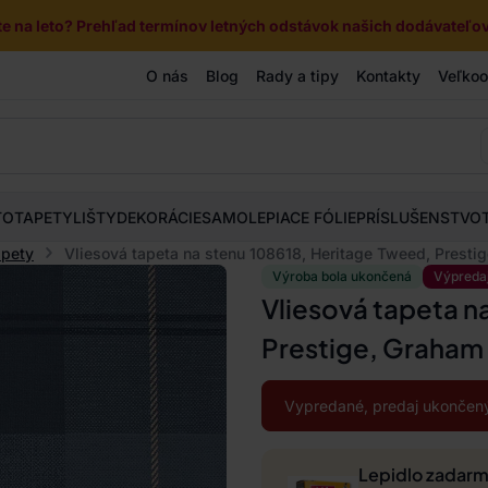
e na leto? Prehľad termínov letných odstávok našich dodávateľov 
O nás
Blog
Rady a tipy
Kontakty
Veľko
TOTAPETY
LIŠTY
DEKORÁCIE
SAMOLEPIACE FÓLIE
PRÍSLUŠENSTVO
apety
Vliesová tapeta na stenu 108618, Heritage Tweed, Presti
Výroba bola ukončená
Výpreda
Vliesová tapeta n
Prestige, Graham
Vypredané, predaj ukončený
Lepidlo zadar