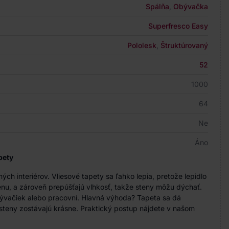
Spálňa
,
Obývačka
Superfresco Easy
Pololesk
,
Štruktúrovaný
52
1000
64
Ne
Áno
pety
h interiérov. Vliesové tapety sa ľahko lepia, pretože lepidlo
nu, a zároveň prepúšťajú vlhkosť, takže steny môžu dýchať.
bývačiek alebo pracovní. Hlavná výhoda? Tapeta sa dá
steny zostávajú krásne. Praktický postup nájdete v našom