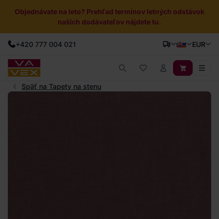
Objednávate na leto? Prehľad termínov letných odstávok
našich dodávateľov nájdete tu.
+420 777 004 021
EUR
Späť na Tapety na stenu