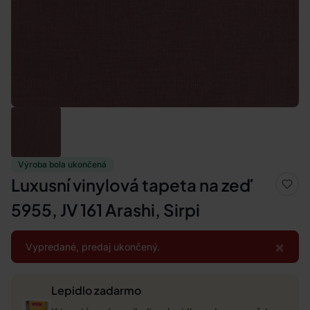
Výroba bola ukončená
Luxusní vinylová tapeta na zeď
5955, JV 161 Arashi, Sirpi
×
Vypredané, predaj ukončený.
Lepidlo zadarmo