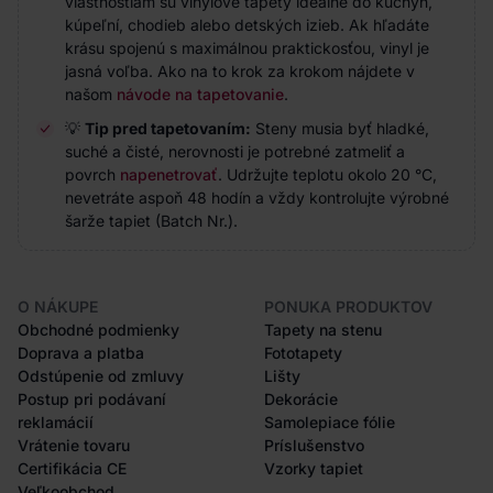
vlastnostiam sú vinylové tapety ideálne do kuchýň,
kúpeľní, chodieb alebo detských izieb. Ak hľadáte
krásu spojenú s maximálnou praktickosťou, vinyl je
jasná voľba. Ako na to krok za krokom nájdete v
našom
návode na tapetovanie
.
💡
Tip pred tapetovaním:
Steny musia byť hladké,
suché a čisté, nerovnosti je potrebné zatmeliť a
povrch
napenetrovať
. Udržujte teplotu okolo 20 °C,
nevetráte aspoň 48 hodín a vždy kontrolujte výrobné
šarže tapiet (Batch Nr.).
O NÁKUPE
PONUKA PRODUKTOV
Obchodné podmienky
Tapety na stenu
Doprava a platba
Fototapety
Odstúpenie od zmluvy
Lišty
Postup pri podávaní
Dekorácie
reklamácií
Samolepiace fólie
Vrátenie tovaru
Príslušenstvo
Certifikácia CE
Vzorky tapiet
Veľkoobchod