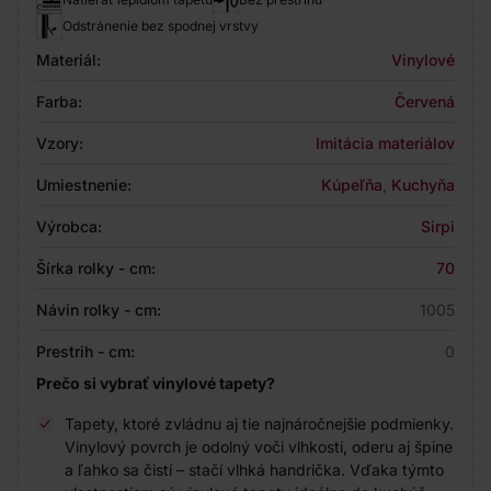
Odstránenie bez spodnej vrstvy
Materiál:
Vinylové
Farba:
Červená
Vzory:
Imitácia materiálov
Umiestnenie:
Kúpeľňa
,
Kuchyňa
Výrobca:
Sirpi
Šírka rolky - cm:
70
Návin rolky - cm:
1005
Prestrih - cm:
0
Prečo si vybrať vinylové tapety?
Tapety, ktoré zvládnu aj tie najnáročnejšie podmienky.
Vinylový povrch je odolný voči vlhkosti, oderu aj špine
a ľahko sa čistí – stačí vlhká handrička. Vďaka týmto