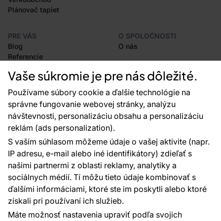
Plánovač tapiet
PRE VÁS
O SPOLOČNOSTI
Blog
O nás
Referencie
Projekty EU
Vaše súkromie je pre nás dôležité.
Rady a tipy
Najčastejšie otázky
Používame súbory cookie a ďalšie technológie na
správne fungovanie webovej stránky, analýzu
návštevnosti, personalizáciu obsahu a personalizáciu
reklám (ads personalization).
Kontakty
S vaším súhlasom môžeme údaje o vašej aktivite (napr.
Sme tu pre vás 24 hodín denne, 7 dní v
IP adresu, e-mail alebo iné identifikátory) zdieľať s
týždni
našimi partnermi z oblasti reklamy, analytiky a
+420 777 004 021
sociálnych médií. Tí môžu tieto údaje kombinovať s
info@vavex.cz
ďalšími informáciami, ktoré ste im poskytli alebo ktoré
získali pri používaní ich služieb.
Vavex 1990 s.r.o., IČ: 26776251, DIČ: CZ26776251
Dělostřelecká 330, Příbram 261 01
Máte možnosť nastavenia upraviť podľa svojich