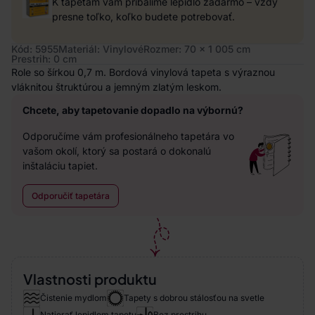
K tapetám vám pribalíme lepidlo zadarmo – vždy
presne toľko, koľko budete potrebovať.
Kód: 5955
Materiál: Vinylové
Rozmer: 70 x 1 005 cm
Prestrih: 0 cm
Role so šírkou 0,7 m. Bordová vinylová tapeta s výraznou
vláknitou štruktúrou a jemným zlatým leskom.
Chcete, aby tapetovanie dopadlo na výbornú?
Odporučíme vám profesionálneho tapetára vo
vašom okolí, ktorý sa postará o dokonalú
inštaláciu tapiet.
Odporučiť tapetára
Vlastnosti produktu
Čistenie mydlom
Tapety s dobrou stálosťou na svetle
Natierať lepidlom tapetu
Bez prestrihu