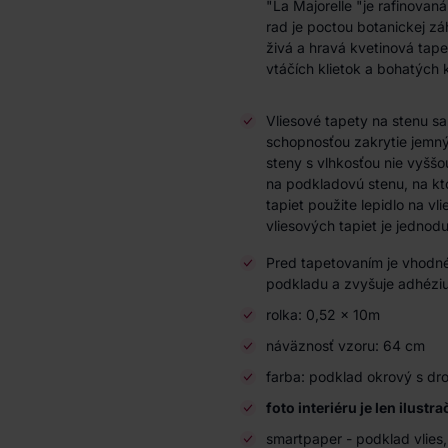
"La Majorelle "je rafinova
rad je poctou botanickej zá
živá a hravá kvetinová tape
vtáčích klietok a bohatých 
Vliesové tapety na stenu s
schopnosťou zakrytie jemnýc
steny s vlhkosťou nie vyššo
na podkladovú stenu, na kto
tapiet použite lepidlo na vl
vliesových tapiet je jedno
Pred tapetovaním je vhodné
podkladu a zvyšuje adhéziu
rolka: 0,52 x 10m
náväznosť vzoru: 64 cm
farba: podklad okrový s dro
foto interiéru je len ilustr
smartpaper - podklad vlies