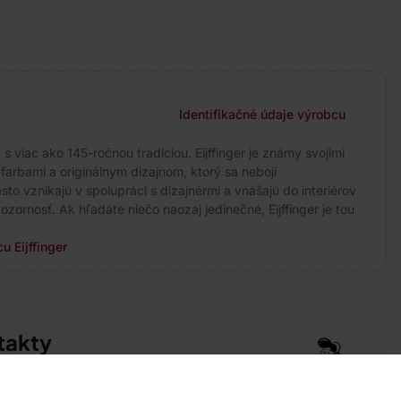
Identifikačné údaje výrobcu
 viac ako 145-ročnou tradíciou. Eijffinger je známy svojimi
arbami a originálnym dizajnom, ktorý sa nebojí
to vznikajú v spolupráci s dizajnérmi a vnášajú do interiérov
ozornosť. Ak hľadáte niečo naozaj jedinečné, Eijffinger je tou
u Eijffinger
takty
pre vás 24 hodín denne, 7 dní v týždni
 777 004 021
info@vavex.cz