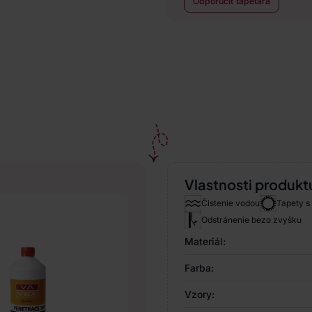
Odporučiť tapetára
Vlastnosti produkt
Čistenie vodou
Tapety s
Odstránenie bezo zvyšku
Materiál:
Farba:
Vzory: