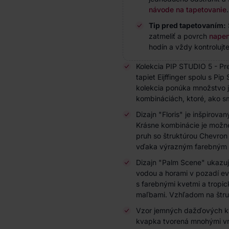
návode na tapetovanie
.
Tip pred tapetovaním:
zatmeliť a povrch
napen
hodín a vždy kontrolujte
Kolekcia PIP STUDIO 5 - Pr
tapiet Eijffinger spolu s Pi
kolekcia ponúka množstvo
kombináciách, ktoré, ako s
Dizajn "Floris" je inšpirova
Krásne kombinácie je možné
pruh so štruktúrou Chevron
vďaka výrazným farebným 
Dizajn "Palm Scene" ukazuje
vodou a horami v pozadí evo
s farebnými kvetmi a tropic
maľbami. Vzhľadom na štruk
Vzor jemných dažďových kv
kvapka tvorená mnohými vrs