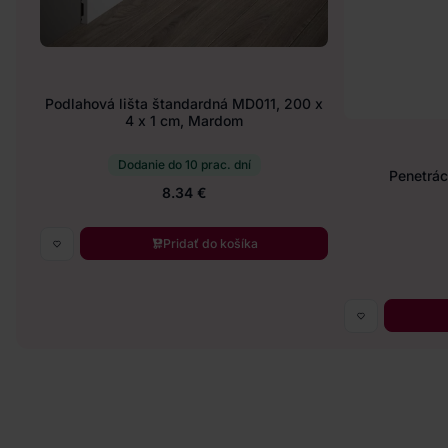
Podlahová lišta štandardná MD011, 200 x
4 x 1 cm, Mardom
Dodanie do 10 prac. dní
Penetráci
8.34 €
Pridať do košíka