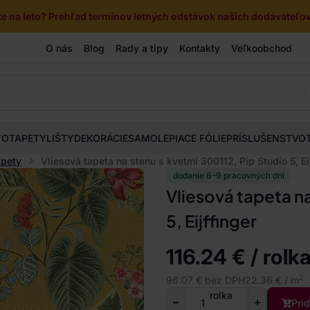
e na leto? Prehľad termínov letných odstávok našich dodávateľov 
O nás
Blog
Rady a tipy
Kontakty
Veľkoobchod
TOTAPETY
LIŠTY
DEKORÁCIE
SAMOLEPIACE FÓLIE
PRÍSLUŠENSTVO
apety
Vliesová tapeta na stenu s kvetmi 300112, Pip Studio 5, Eij
dodanie 6–9 pracovných dní
Vliesová tapeta na
5, Eijffinger
116.24 € / rolk
2
96.07 € bez DPH
22.36 € / m
rolka
Pri