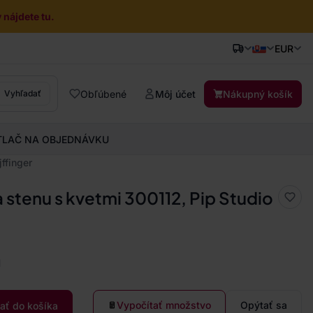
nájdete tu.
EUR
Obľúbené
Môj účet
Nákupný košík
Vyhľadať
TLAČ NA OBJEDNÁVKU
ffinger
 stenu s kvetmi 300112, Pip Studio
a
Vypočítať množstvo
Opýtať sa
dať do košíka