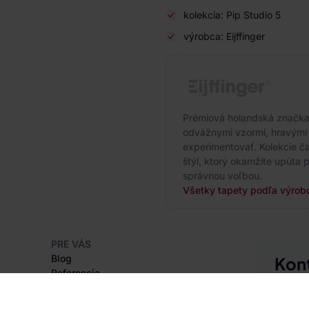
kolekcia: Pip Studio 5
výrobca: Eijffinger
Prémiová holandská značka s
odvážnymi vzormi, hravými f
experimentovať. Kolekcie čas
štýl, ktorý okamžite upúta p
správnou voľbou.
Všetky tapety podľa výrobc
PRE VÁS
Blog
Kon
Referencie
Sme tu 
Projekty EU
+420
Rady a tipy