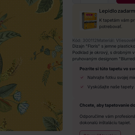
Lepidlo zadar
K tapetám vám pri
potrebovať.
Kód: 300112
Materiál: Vliesové
Dizajn "Floris" s jemne plastick
Podklad je okrový, s drobným v
pruhovaným designom "Blurred 
Pozrite si túto tapetu vo sv
Nahrajte fotku svojej mi
Vyskúšajte naše tapety 
Chcete, aby tapetovanie d
Odporučíme vám profesionál
dokonalú inštaláciu tapiet.