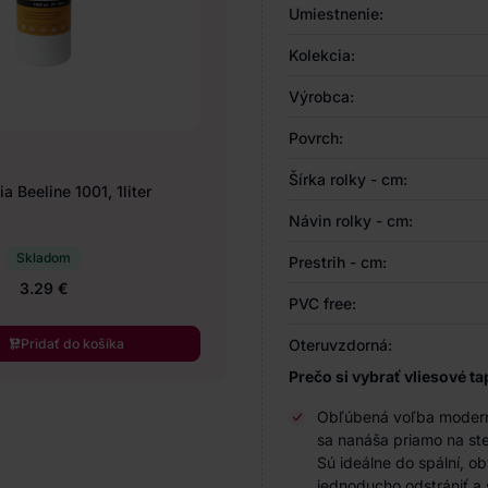
Umiestnenie:
Kolekcia:
Výrobca:
Povrch:
Šírka rolky - cm:
a Beeline 1001, 1liter
Návin rolky - cm:
Skladom
Prestrih - cm:
3.29 €
PVC free:
Pridať do košíka
Oteruvzdorná:
Prečo si vybrať vliesové ta
Obľúbená voľba modernýc
sa nanáša priamo na ste
Sú ideálne do spální, o
jednoducho odstrániť a 