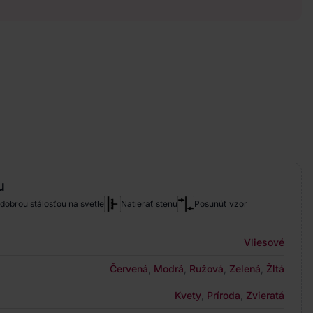
u
 dobrou stálosťou na svetle
Natierať stenu
Posunúť vzor
Vliesové
Červená
,
Modrá
,
Ružová
,
Zelená
,
Žltá
Kvety
,
Príroda
,
Zvieratá