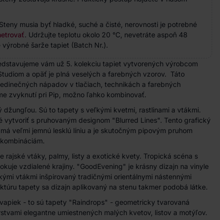
Steny musia byť hladké, suché a čisté, nerovnosti je potrebné
etrovať
. Udržujte teplotu okolo 20 °C, nevetráte aspoň 48
 výrobné šarže tapiet (Batch Nr.).
edstavujeme vám už 5. kolekciu tapiet vytvorených výrobcom
p Studiom a opäť je plná veselých a farebných vzorov. Táto
 jedinečných nápadov v
tlač
iach
, technikách a farebných
me zvyknutí pri Pip, možno ľahko kombinovať.
ný džungľou. Sú to tapety s veľkými kvetmi, rastlinami a vtákmi.
 vytvoriť s pruhovaným designom "Blurred Lines". Tento grafický
 má veľmi jemnú lesklú líniu a je skutočným pipovým pruhom
kombináciám.
 rajské vtáky, palmy, listy a exotické kvety. Tropická scéna s
kuje vzdialené krajiny. "GoodEvening" je krásny dizajn na vinyle
kými vtákmi inšpirovaný tradičnými orientálnymi nástennými
túru tapety sa dizajn aplikovaný na stenu takmer podobá látke.
apiek - to sú tapety "Raindrops" - geometricky tvarovaná
tvami elegantne umiestnených malých kvetov, listov a motýľov.