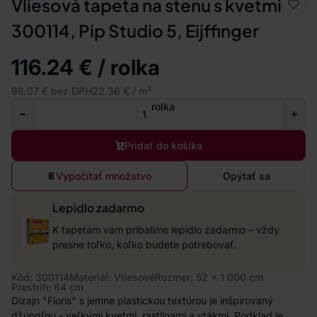
Vliesová tapeta na stenu s kvetmi
300114, Pip Studio 5, Eijffinger
116.24 € / rolka
2
96.07 € bez DPH
22.36 € / m
rolka
Pridať do košíka
Vypočítať množstvo
Opýtať sa
Lepidlo zadarmo
K tapetám vám pribalíme lepidlo zadarmo – vždy
presne toľko, koľko budete potrebovať.
Kód: 300114
Materiál: Vliesové
Rozmer: 52 x 1 000 cm
Prestrih: 64 cm
Dizajn "Floris" s jemne plastickou textúrou je inšpirovaný
džungľou - veľkými kvetmi, rastlinami a vtákmi. Podklad je