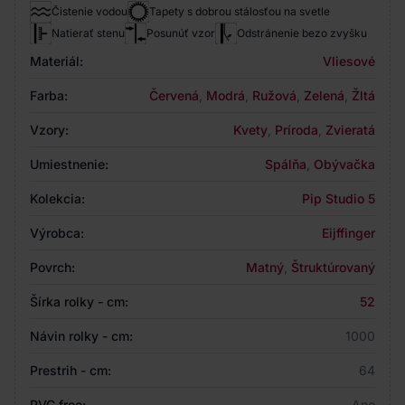
Čistenie vodou
Tapety s dobrou stálosťou na svetle
Natierať stenu
Posunúť vzor
Odstránenie bezo zvyšku
Materiál:
Vliesové
Farba:
Červená
,
Modrá
,
Ružová
,
Zelená
,
Žltá
Vzory:
Kvety
,
Príroda
,
Zvieratá
Umiestnenie:
Spálňa
,
Obývačka
Kolekcia:
Pip Studio 5
Výrobca:
Eijffinger
Povrch:
Matný
,
Štruktúrovaný
Šírka rolky - cm:
52
Návin rolky - cm:
1000
Prestrih - cm:
64
PVC free:
Ano