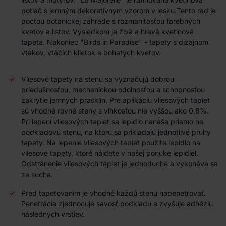
potlač s jemným dekoratívnym vzorom v lesku.Tento rad je
poctou botanickej záhrade s rozmanitosťou farebných
kvetov a listov. Výsledkom je živá a hravá kvetinová
tapeta. Nakoniec "Birds in Paradise" - tapety s dizajnom
vtákov, vtáčích klietok a bohatých kvetov.
Vliesové tapety na stenu sa vyznačujú dobrou
priedušnosťou, mechanickou odolnosťou a schopnosťou
zakrytie jemných prasklín. Pre aplikáciu vliesových tapiet
sú vhodné rovné steny s vlhkosťou nie vyššou ako 0,8%.
Pri lepení vliesových tapiet sa lepidlo nanáša priamo na
podkladovú stenu, na ktorú sa prikladajú jednotlivé pruhy
tapety. Na lepenie vliesových tapiet použite lepidlo na
vliesové tapety, ktoré nájdete v našej ponuke lepidiel.
Odstránenie vliesových tapiet je jednoduché a vykonáva sa
za sucha.
Pred tapetovaním je vhodné každú stenu napenetrovať.
Penetrácia zjednocuje savosť podkladu a zvyšuje adhéziu
následných vrstiev.