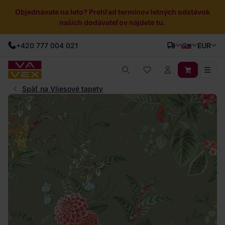
Objednávate na leto? Prehľad termínov letných odstávok
našich dodávateľov nájdete tu.
+420 777 004 021
EUR
Späť na Vliesové tapety