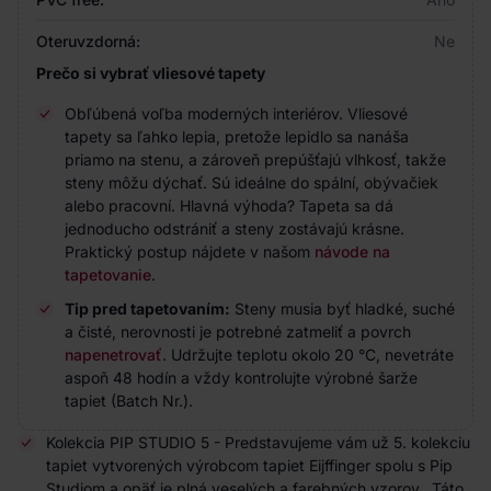
Oteruvzdorná:
Ne
Prečo si vybrať vliesové tapety
Obľúbená voľba moderných interiérov. Vliesové
tapety sa ľahko lepia, pretože lepidlo sa nanáša
priamo na stenu, a zároveň prepúšťajú vlhkosť, takže
steny môžu dýchať. Sú ideálne do spální, obývačiek
alebo pracovní. Hlavná výhoda? Tapeta sa dá
jednoducho odstrániť a steny zostávajú krásne.
Praktický postup nájdete v našom
návode na
tapetovanie
.
Tip pred tapetovaním:
Steny musia byť hladké, suché
a čisté, nerovnosti je potrebné zatmeliť a povrch
napenetrovať
. Udržujte teplotu okolo 20 °C, nevetráte
aspoň 48 hodín a vždy kontrolujte výrobné šarže
tapiet (Batch Nr.).
Kolekcia PIP STUDIO 5 - Predstavujeme vám už 5. kolekciu
tapiet vytvorených výrobcom tapiet Eijffinger spolu s Pip
Studiom a opäť je plná veselých a farebných vzorov. Táto