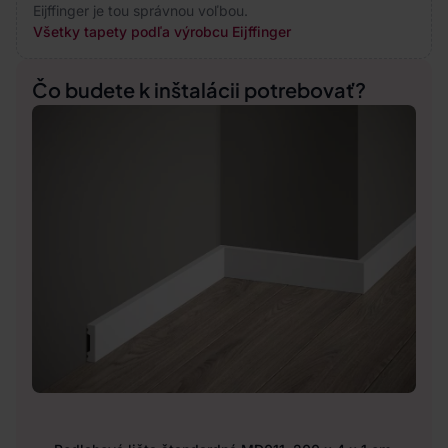
Eijffinger je tou správnou voľbou.
Všetky tapety podľa výrobcu Eijffinger
Čo budete k inštalácii potrebovať?