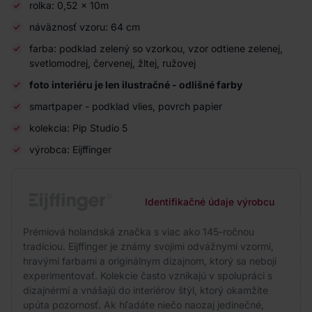
rolka: 0,52 x 10m
náväznosť vzoru: 64 cm
farba: podklad zelený so vzorkou, vzor odtiene zelenej,
svetlomodrej, červenej, žltej, ružovej
foto interiéru je len ilustračné - odlišné farby
smartpaper - podklad vlies, povrch papier
kolekcia: Pip Studio 5
výrobca: Eijffinger
Identifikačné údaje výrobcu
Prémiová holandská značka s viac ako 145-ročnou
tradíciou. Eijffinger je známy svojimi odvážnymi vzormi,
hravými farbami a originálnym dizajnom, ktorý sa nebojí
experimentovať. Kolekcie často vznikajú v spolupráci s
dizajnérmi a vnášajú do interiérov štýl, ktorý okamžite
upúta pozornosť. Ak hľadáte niečo naozaj jedinečné,