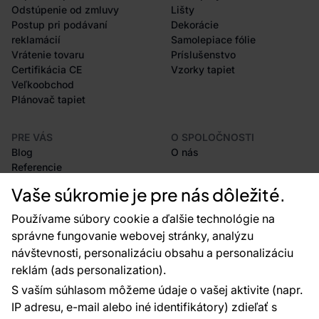
Odstúpenie od zmluvy
Lišty
Postup pri podávaní
Dekorácie
reklamácií
Samolepiace fólie
Vrátenie tovaru
Príslušenstvo
Certifikácia CE
Vzorky tapiet
Veľkoobchod
Plánovač tapiet
PRE VÁS
O SPOLOČNOSTI
Blog
O nás
Referencie
Projekty EU
Vaše súkromie je pre nás dôležité.
Rady a tipy
Najčastejšie otázky
Používame súbory cookie a ďalšie technológie na
správne fungovanie webovej stránky, analýzu
návštevnosti, personalizáciu obsahu a personalizáciu
reklám (ads personalization).
Kontakty
S vaším súhlasom môžeme údaje o vašej aktivite (napr.
Sme tu pre vás 24 hodín denne, 7 dní v
IP adresu, e-mail alebo iné identifikátory) zdieľať s
týždni