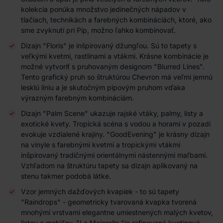
kolekcia ponúka množstvo jedinečných nápadov v
tlač
iach
, technikách a farebných kombináciách, ktoré, ako
sme zvyknutí pri Pip, možno ľahko kombinovať.
Dizajn "Floris" je inšpirovaný džungľou. Sú to tapety s
veľkými kvetmi, rastlinami a vtákmi. Krásne kombinácie je
možné vytvoriť s pruhovaným designom "Blurred Lines".
Tento grafický pruh so štruktúrou Chevron má veľmi jemnú
lesklú líniu a je skutočným pipovým pruhom vďaka
výrazným farebným kombináciám.
Dizajn "Palm Scene" ukazuje rajské vtáky, palmy, listy a
exotické kvety. Tropická scéna s vodou a horami v pozadí
evokuje vzdialené krajiny. "GoodEvening" je krásny dizajn
na vinyle s farebnými kvetmi a tropickými vtákmi
inšpirovaný tradičnými orientálnymi nástennými maľbami.
Vzhľadom na štruktúru tapety sa dizajn aplikovaný na
stenu takmer podobá látke.
Vzor jemných dažďových kvapiek - to sú tapety
"Raindrops" - geometricky tvarovaná kvapka tvorená
mnohými vrstvami elegantne umiestnených malých kvetov,
listov a motýľov. "La Majorelle "je rafinovaná kvetinová