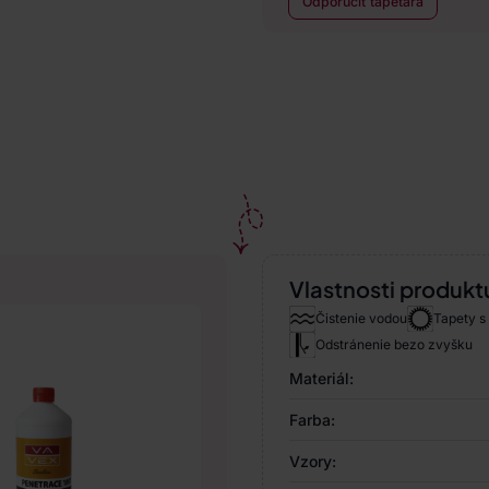
Odporučiť tapetára
Vlastnosti produkt
Čistenie vodou
Tapety s
Odstránenie bezo zvyšku
Materiál:
Farba:
Vzory: