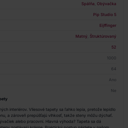
Spálňa
,
Obývačka
Pip Studio 5
Eijffinger
Matný
,
Štruktúrovaný
52
1000
64
Ano
Ne
pety
h interiérov. Vliesové tapety sa ľahko lepia, pretože lepidlo
nu, a zároveň prepúšťajú vlhkosť, takže steny môžu dýchať.
bývačiek alebo pracovní. Hlavná výhoda? Tapeta sa dá
steny zostávajú krásne. Praktický postup nájdete v našom