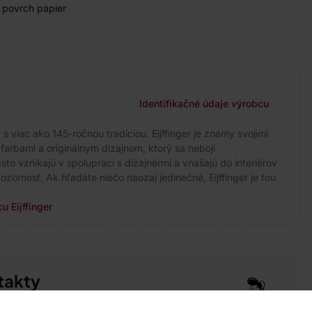
, povrch papier
Identifikačné údaje výrobcu
 viac ako 145-ročnou tradíciou. Eijffinger je známy svojimi
arbami a originálnym dizajnom, ktorý sa nebojí
to vznikajú v spolupráci s dizajnérmi a vnášajú do interiérov
ozornosť. Ak hľadáte niečo naozaj jedinečné, Eijffinger je tou
u Eijffinger
takty
pre vás 24 hodín denne, 7 dní v týždni