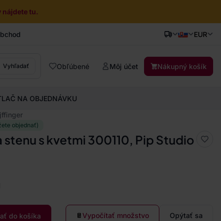
nájdete tu.
obchod
EUR
Obľúbené
Môj účet
Nákupný košík
Vyhľadať
TLAČ NA OBJEDNÁVKU
ffinger
žete objednať)
a stenu s kvetmi 300110, Pip Studio
a
Vypočítať množstvo
Opýtať sa
dať do košíka