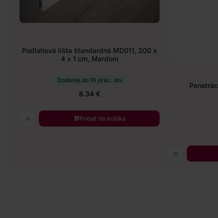
Podlahová lišta štandardná MD011, 200 x
4 x 1 cm, Mardom
Dodanie do 10 prac. dní
Penetráci
8.34 €
Pridať do košíka