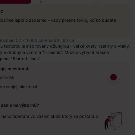
mo
balíme lepidlo zadarmo – vždy presne toľko, koľko budete
Rozmer: 52 x 1 000 cm
Prestrih: 64 cm
ou textúrou je inšpirovaný džungľou - veľké kvety, rastliny a vtáky.
leným drobným vzorom "slniečok". Možno vytvoriť krásne
nom "Blurred Lines".
ojej miestnosti
estnosti
vo svojej miestnosti
opadlo na výbornú?
neho tapetára vo vašom okolí, ktorý sa postará o