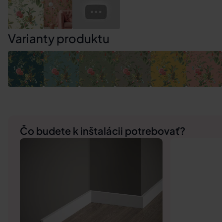
Varianty produktu
Čo budete k inštalácii potrebovať?