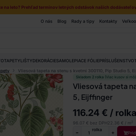
e na leto? Prehľad termínov letných odstávok našich dodávateľov 
O nás
Blog
Rady a tipy
Kontakty
Veľko
TOTAPETY
LIŠTY
DEKORÁCIE
SAMOLEPIACE FÓLIE
PRÍSLUŠENSTVO
apety
Vliesová tapeta na stenu s kvetmi 300110, Pip Studio 5, Eij
Skladom 2 rolka
(Viac kusov si mô
Vliesová tapeta n
5, Eijffinger
116.24 € / rolk
2
96.07 € bez DPH
22.36 € / m
rolka
Pri