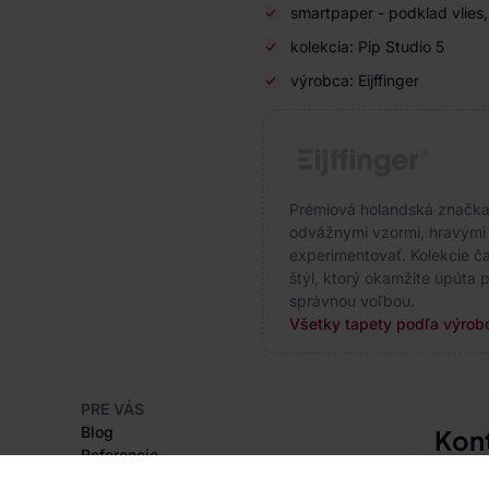
smartpaper - podklad vlies
kolekcia: Pip Studio 5
výrobca: Eijffinger
Prémiová holandská značka s
odvážnymi vzormi, hravými f
experimentovať. Kolekcie čas
štýl, ktorý okamžite upúta p
správnou voľbou.
Všetky tapety podľa výrobc
PRE VÁS
Blog
Kon
Referencie
Sme tu 
Projekty EU