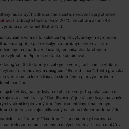
Steny musia byť hladké, suché a čisté, nerovnosti je potrebné
etrovať
. Udržujte teplotu okolo 20 °C, nevetráte aspoň 48
 výrobné šarže tapiet (Batch Nr.).
edstavujeme vám už 5. kolekciu tapiet vytvorených výrobcom
p Studiom a opäť je plná veselých a farebných vzorov. Táto
 jedinečných nápadov v
tlač
iach
, technikách a farebných
me zvyknutí pri Pip, možno ľahko kombinovať.
ný džungľou. Sú to tapety s veľkými kvetmi, rastlinami a vtákmi.
 vytvoriť s pruhovaným designom "Blurred Lines". Tento grafický
 má veľmi jemnú lesklú líniu a je skutočným pipovým pruhom
kombináciám.
 rajské vtáky, palmy, listy a exotické kvety. Tropická scéna s
kuje vzdialené krajiny. "GoodEvening" je krásny dizajn na vinyle
kými vtákmi inšpirovaný tradičnými orientálnymi nástennými
túru tapety sa dizajn aplikovaný na stenu takmer podobá látke.
apiek - to sú tapety "Raindrops" - geometricky tvarovaná
tvami elegantne umiestnených malých kvetov, listov a motýľov.