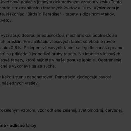
ná kvetinová potlač s jemným dekoratívnym vzorom v lesku.Tento
hrade s rozmanitosťou farebných kvetov a listov. Výsledkom je
ta. Nakoniec "Birds in Paradise" - tapety s dizajnom vtákov,
kvetov.
a vyznačujú dobrou priedušnosťou, mechanickou odolnosťou a
h prasklín. Pre aplikáciu vliesových tapiet sú vhodné rovné
u ako 0,8%. Pri lepení vliesových tapiet sa lepidlo nanáša priamo
rú sa prikladajú jednotlivé pruhy tapety. Na lepenie vliesových
iesové tapety, ktoré nájdete v našej ponuke lepidiel. Odstránenie
duché a vykonáva sa za sucha.
 každú stenu napenetrovať. Penetrácia zjednocuje savosť
 následných vrstiev.
tlozeleným vzorom, vzor odtiene zelenej, svetlomodrej, červenej,
ačné - odlišné farby