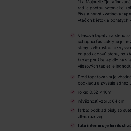
"La Majorelle "je rafinova
rad je poctou botanickej zá
živá a hravá kvetinová tape
vtáčích klietok a bohatých 
Vliesové tapety na stenu s
schopnosťou zakrytie jemnýc
steny s vlhkosťou nie vyššo
na podkladovú stenu, na kto
tapiet použite lepidlo na vl
vliesových tapiet je jedno
Pred tapetovaním je vhodné
podkladu a zvyšuje adhéziu
rolka: 0,52 x 10m
náväznosť vzoru: 64 cm
farba: podklad biely so sve
žltej, ružovej
foto interiéru je len ilustr