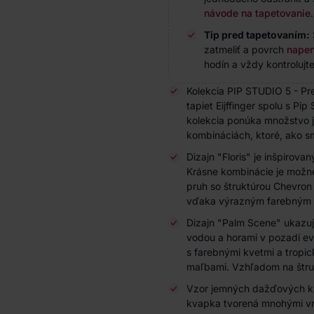
návode na tapetovanie
.
Tip pred tapetovaním:
zatmeliť a povrch
napen
hodín a vždy kontrolujte
Kolekcia PIP STUDIO 5 - Pr
tapiet Eijffinger spolu s Pi
kolekcia ponúka množstvo
kombináciách, ktoré, ako s
Dizajn "Floris" je inšpirova
Krásne kombinácie je možné
pruh so štruktúrou Chevron
vďaka výrazným farebným 
Dizajn "Palm Scene" ukazuje
vodou a horami v pozadí evo
s farebnými kvetmi a tropic
maľbami. Vzhľadom na štruk
Vzor jemných dažďových kv
kvapka tvorená mnohými vrs