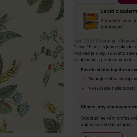
Lepidlo zadar
K tapetám vám pri
potrebovať.
Kód: 300110
Materiál: Vliesové
Dizajn "Floris" s jemne plastick
Podklad je biely, so svetlo ze
kombinácie s pruhovaným desig
Pozrite si túto tapetu vo sv
Nahrajte fotku svojej mi
Vyskúšajte naše tapety 
Chcete, aby tapetovanie d
Odporučíme vám profesionál
dokonalú inštaláciu tapiet.