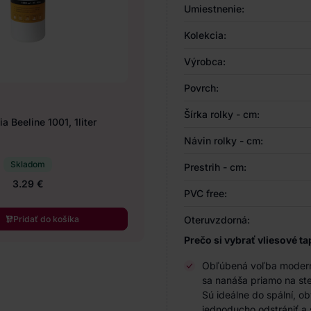
Umiestnenie:
Kolekcia:
Výrobca:
Povrch:
Šírka rolky - cm:
a Beeline 1001, 1liter
Návin rolky - cm:
Skladom
Prestrih - cm:
3.29 €
PVC free:
Pridať do košíka
Oteruvzdorná:
Prečo si vybrať vliesové ta
Obľúbená voľba modernýc
sa nanáša priamo na ste
Sú ideálne do spální, o
jednoducho odstrániť a 