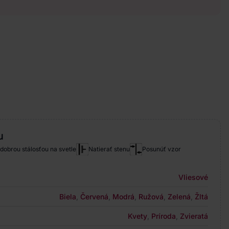
u
 dobrou stálosťou na svetle
Natierať stenu
Posunúť vzor
Vliesové
Biela
,
Červená
,
Modrá
,
Ružová
,
Zelená
,
Žltá
Kvety
,
Príroda
,
Zvieratá