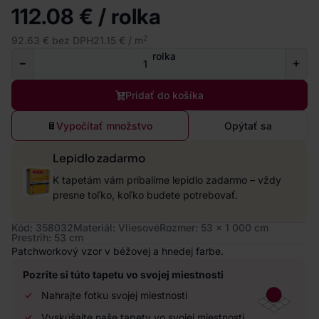
112.08 € / rolka
2
92.63 € bez DPH
21.15 € / m
rolka
Pridať do košíka
Vypočítať množstvo
Opýtať sa
Lepidlo zadarmo
K tapetám vám pribalíme lepidlo zadarmo – vždy
presne toľko, koľko budete potrebovať.
Kód: 358032
Materiál: Vliesové
Rozmer: 53 x 1 000 cm
Prestrih: 53 cm
Patchworkový vzor v béžovej a hnedej farbe.
Pozrite si túto tapetu vo svojej miestnosti
Nahrajte fotku svojej miestnosti
Vyskúšajte naše tapety vo svojej miestnosti