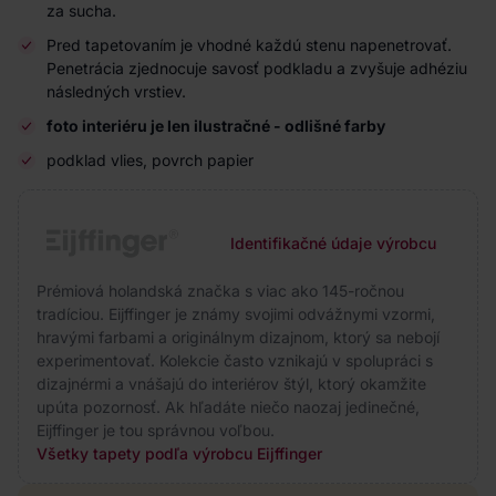
za sucha.
Pred tapetovaním je vhodné každú stenu napenetrovať.
Penetrácia zjednocuje savosť podkladu a zvyšuje adhéziu
následných vrstiev.
foto interiéru je len ilustračné - odlišné farby
podklad vlies, povrch papier
Identifikačné údaje výrobcu
Prémiová holandská značka s viac ako 145-ročnou
tradíciou. Eijffinger je známy svojimi odvážnymi vzormi,
hravými farbami a originálnym dizajnom, ktorý sa nebojí
experimentovať. Kolekcie často vznikajú v spolupráci s
dizajnérmi a vnášajú do interiérov štýl, ktorý okamžite
upúta pozornosť. Ak hľadáte niečo naozaj jedinečné,
Eijffinger je tou správnou voľbou.
Všetky tapety podľa výrobcu Eijffinger