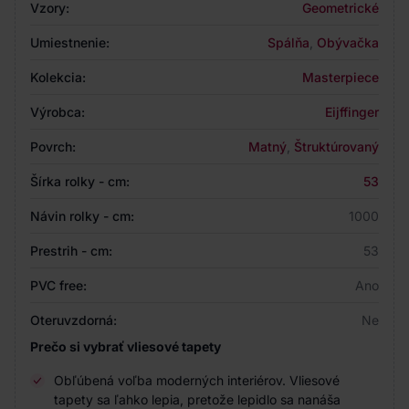
Vzory:
Geometrické
Umiestnenie:
Spálňa
,
Obývačka
Kolekcia:
Masterpiece
Výrobca:
Eijffinger
Povrch:
Matný
,
Štruktúrovaný
Šírka rolky - cm:
53
Návin rolky - cm:
1000
Prestrih - cm:
53
PVC free:
Ano
Oteruvzdorná:
Ne
Prečo si vybrať vliesové tapety
Obľúbená voľba moderných interiérov. Vliesové
tapety sa ľahko lepia, pretože lepidlo sa nanáša