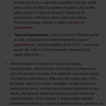
priamo na stenu, a zároveň prepúšťajú vlhkosť, takže
steny môžu dýchať. Sú ideálne do spální, obývačiek
alebo pracovní. Hlavná výhoda? Tapeta sa dá
jednoducho odstrániť a steny zostávajú krásne.
Praktický postup nájdete v našom
návode na
tapetovanie
.
Tip pred tapetovaním:
Steny musia byť hladké, suché
a čisté, nerovnosti je potrebné zatmeliť a povrch
napenetrovať
. Udržujte teplotu okolo 20 °C, nevetráte
aspoň 48 hodín a vždy kontrolujte výrobné šarže
tapiet (Batch Nr.).
Vliesové tapety na stenu sa vyznačujú dobrou
priedušnosťou, mechanickou odolnosťou a schopnosťou
zakrytie jemných prasklín. Pre aplikáciu vliesových tapiet
sú vhodné rovné steny s vlhkosťou nie vyššou ako 0,8%.
Pri lepení vliesových tapiet sa lepidlo nanáša priamo na
podkladovú stenu, na ktorú sa prikladajú jednotlivé pruhy
tapety. Na lepenie vliesových tapiet použite lepidlo na
vliesové tapety, ktoré nájdete v našej ponuke lepidiel.
Odstránenie vliesových tapiet je jednoduché a vykonáva sa