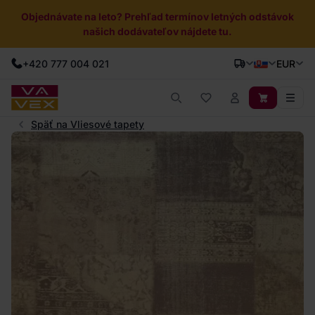
Objednávate na leto? Prehľad termínov letných odstávok
našich dodávateľov nájdete tu.
+420 777 004 021
EUR
Späť na Vliesové tapety