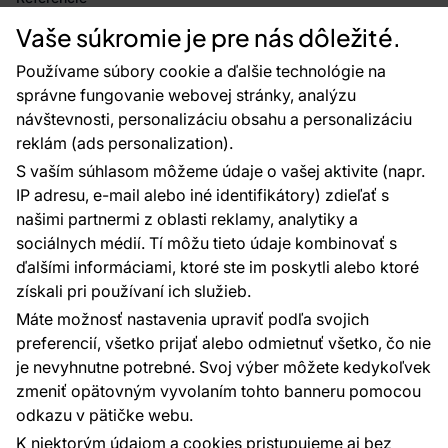
Projekty EU
Vaše súkromie je pre nás dôležité.
Rady a tipy
Najčastejšie otázky
Používame súbory cookie a ďalšie technológie na
správne fungovanie webovej stránky, analýzu
návštevnosti, personalizáciu obsahu a personalizáciu
reklám (ads personalization).
Kontakty
S vaším súhlasom môžeme údaje o vašej aktivite (napr.
Sme tu pre vás 24 hodín denne, 7 dní v
IP adresu, e-mail alebo iné identifikátory) zdieľať s
týždni
našimi partnermi z oblasti reklamy, analytiky a
+420 777 004 021
sociálnych médií. Tí môžu tieto údaje kombinovať s
info@vavex.cz
ďalšími informáciami, ktoré ste im poskytli alebo ktoré
získali pri používaní ich služieb.
Vavex 1990 s.r.o., IČ: 26776251, DIČ: CZ26776251
Dělostřelecká 330, Příbram 261 01
Máte možnosť nastavenia upraviť podľa svojich
Ďalšie kontakty
preferencií, všetko prijať alebo odmietnuť všetko, čo nie
je nevyhnutne potrebné. Svoj výber môžete kedykoľvek
zmeniť opätovným vyvolaním tohto banneru pomocou
Platobné metódy:
odkazu v pätičke webu.
Platby zaisťuje:
K niektorým údajom a cookies pristupujeme aj bez