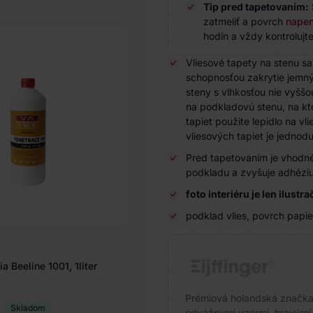
Tip pred tapetovaním:
zatmeliť a povrch
napen
hodín a vždy kontrolujte
Vliesové tapety na stenu s
schopnosťou zakrytie jemnýc
steny s vlhkosťou nie vyššo
na podkladovú stenu, na kto
tapiet použite lepidlo na vl
vliesových tapiet je jedno
Pred tapetovaním je vhodné
podkladu a zvyšuje adhéziu
foto interiéru je len ilustr
podklad vlies, povrch papie
a Beeline 1001, 1liter
Prémiová holandská značka s
Skladom
odvážnymi vzormi, hravými f