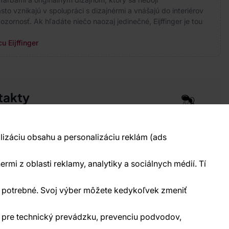
to vznikajú v spolupráci s dizajnérmi a vnášajú do interiérov
ozornosť. Ak hľadáte niečo naozaj jedinečné, Eijffinger je tou
u Eijffinger
takty
pre vás 24 hodín denne, 7 dní v týždni
 777 004 021
info@vavex.cz
lizáciu obsahu a personalizáciu reklám (ads
990 s.r.o., IČ: 26776251, DIČ: CZ26776251
elecká 330, Příbram 261 01
ermi z oblasti reklamy, analytiky a sociálnych médií. Tí
kontakty
ne potrebné. Svoj výber môžete kedykoľvek zmeniť
) pre technický prevádzku, prevenciu podvodov,