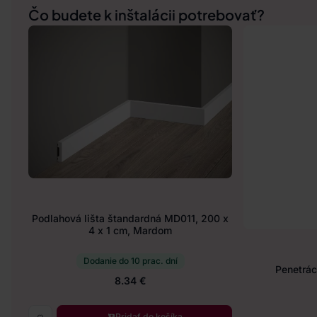
Čo budete k inštalácii potrebovať?
Podlahová lišta štandardná MD011, 200 x
4 x 1 cm, Mardom
Dodanie do 10 prac. dní
Penetráci
8.34 €
Pridať do košíka