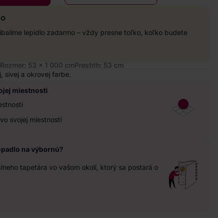
mo
balíme lepidlo zadarmo – vždy presne toľko, koľko budete
Rozmer: 53 x 1 000 cm
Prestrih: 53 cm
 sivej a okrovej farbe.
ojej miestnosti
estnosti
vo svojej miestnosti
opadlo na výbornú?
neho tapetára vo vašom okolí, ktorý sa postará o