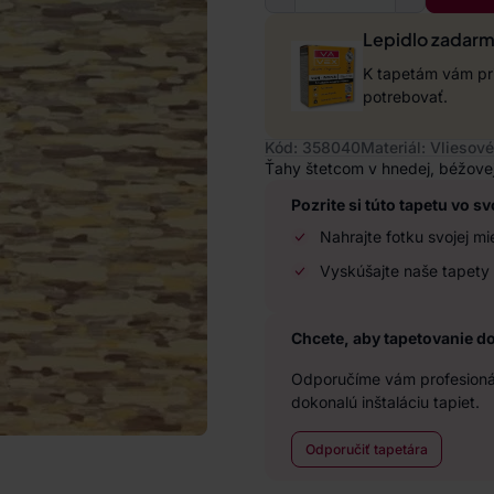
Lepidlo zadar
K tapetám vám pri
potrebovať.
Kód: 358040
Materiál: Vliesové
Ťahy štetcom v hnedej, béžovej,
Pozrite si túto tapetu vo sv
Nahrajte fotku svojej mi
Vyskúšajte naše tapety 
Chcete, aby tapetovanie d
Odporučíme vám profesionál
dokonalú inštaláciu tapiet.
Odporučiť tapetára