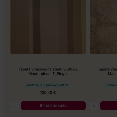
Tapeta vliesová na stenu 358025,
Tapeta vli
Masterpiece, Eijffinger
Maste
dodanie 6–9 pracovných dní
dodani
120.42 €
Pridať do košíka