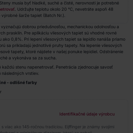
Steny musia byť hladké, suché a čisté, nerovnosti je potrebné
etrovať
. Udržujte teplotu okolo 20 °C, nevetráte aspoň 48
 výrobné šarže tapiet (Batch Nr.).
a vyznačujú dobrou priedušnosťou, mechanickou odolnosťou a
h prasklín. Pre aplikáciu vliesových tapiet sú vhodné rovné
u ako 0,8%. Pri lepení vliesových tapiet sa lepidlo nanáša priamo
rú sa prikladajú jednotlivé pruhy tapety. Na lepenie vliesových
iesové tapety, ktoré nájdete v našej ponuke lepidiel. Odstránenie
duché a vykonáva sa za sucha.
 každú stenu napenetrovať. Penetrácia zjednocuje savosť
 následných vrstiev.
ačné - odlišné farby
r
Identifikačné údaje výrobcu
 viac ako 145-ročnou tradíciou. Eijffinger je známy svojimi
arbami a originálnym dizajnom, ktorý sa nebojí