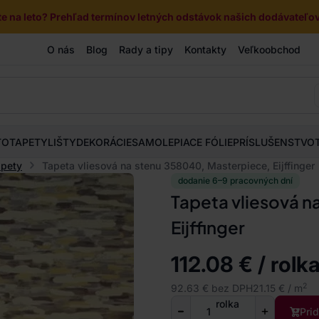
e na leto? Prehľad termínov letných odstávok našich dodávateľov 
O nás
Blog
Rady a tipy
Kontakty
Veľkoobchod
TOTAPETY
LIŠTY
DEKORÁCIE
SAMOLEPIACE FÓLIE
PRÍSLUŠENSTVO
apety
Tapeta vliesová na stenu 358040, Masterpiece, Eijffinger
dodanie 6–9 pracovných dní
Tapeta vliesová n
Eijffinger
112.08 € / rolk
2
92.63 € bez DPH
21.15 € / m
rolka
Pri