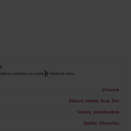
u
 dobrou stálosťou na svetle
Natierať stenu
Vliesové
Béžová
,
Hnedá
,
Sivá
,
Žltá
Textúry, jednofarebné
Spálňa
,
Obývačka