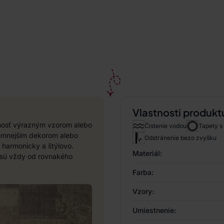
Vlastnosti produkt
rnosť výrazným vzorom alebo
Čistenie vodou
Tapety s
 jemnejším dekorom alebo
Odstránenie bezo zvyšku
í harmonicky a štýlovo.
Materiál:
y sú vždy od rovnakého
Farba:
Vzory:
Umiestnenie: