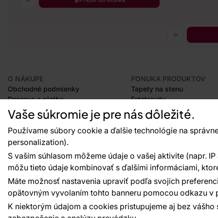
O NÁKUPE
PONUKA PRODUKTOV
Obchodné podmienky
Tapety na stenu
Doprava a platba
Fototapety
Odstúpenie od zmluvy
Lišty
Vaše súkromie je pre nás dôležité.
Postup pri podávaní reklamácií
Dekorácie
Vrátenie tovaru
Samolepiace fólie
Používame súbory cookie a ďalšie technológie na správne
Certifikácia CE
Príslušenstvo
personalization).
Veľkoobchod
Vzorky tapiet
S vaším súhlasom môžeme údaje o vašej aktivite (napr. IP ad
Plánovač tapiet
môžu tieto údaje kombinovať s ďalšími informáciami, ktoré s
Máte možnosť nastavenia upraviť podľa svojich preferenci
opätovným vyvolaním tohto banneru pomocou odkazu v p
Platobné metódy:
Platby zaisťuje:
K niektorým údajom a cookies pristupujeme aj bez vášho 