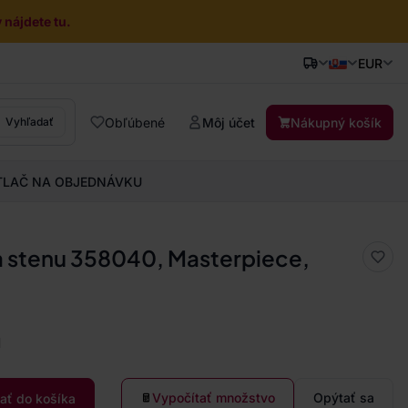
nájdete tu.
EUR
Obľúbené
Môj účet
Nákupný košík
Vyhľadať
TLAČ NA OBJEDNÁVKU
a stenu 358040, Masterpiece,
a
Vypočítať množstvo
Opýtať sa
dať do košíka