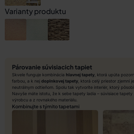
Varianty produktu
Párovanie súvisiacich tapiet
Skvele funguje kombinácia
hlavnej tapety
, ktorá upúta pozo
farbou, a k nej
doplnkovej tapety
, ktorá celý priestor zjemní
neutrálnym odtieňom. Spolu tak vytvoríte interiér, ktorý pôsob
Navyše máte istotu, že k sebe tapety ladia – súvisiace tapet
výrobcu a z rovnakého materiálu.
Kombinujte s týmito tapetami