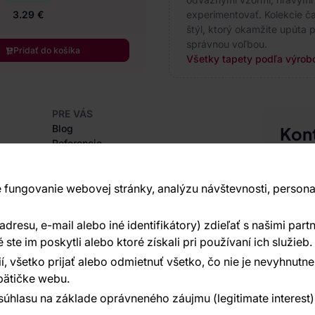
experimentovať. Kolekcie čas
3.29 €
štýl, ktorý okamžite upúta p
správnou voľbou.
Pridať do košíka
Všetky tapety podľa výrobc
PRE VÁS
Blog
Kon
Referencie
Sme tu 
Projekty EU
+420
Rady a tipy
Najčastejšie otázky
 fungovanie webovej stránky, analýzu návštevnosti, persona
Vavex 1
Dělostř
resu, e-mail alebo iné identifikátory) zdieľať s našimi partn
O SPOLOČNOSTI
Ďalšie 
O nás
te im poskytli alebo ktoré získali pri používaní ich služieb.
í, všetko prijať alebo odmietnuť všetko, čo nie je nevyhnut
ätičke webu.
súhlasu na základe oprávneného záujmu (legitimate interest