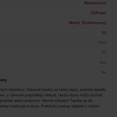
Masterpiece
Eijffinger
Matný
,
Štruktúrovaný
53
1000
53
Ano
Ne
pety
h interiérov. Vliesové tapety sa ľahko lepia, pretože lepidlo
nu, a zároveň prepúšťajú vlhkosť, takže steny môžu dýchať.
bývačiek alebo pracovní. Hlavná výhoda? Tapeta sa dá
steny zostávajú krásne. Praktický postup nájdete v našom