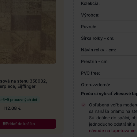
Kolekcia:
Výrobca:
Povrch:
Šírka rolky - cm:
Návin rolky - cm:
Prestrih - cm:
PVC free:
esová na stenu 358032,
Oteruvzdorná:
rpiece, Eijffinger
Prečo si vybrať vliesové ta
e 6–9 pracovných dní
Obľúbená voľba modernýc
112.08 €
sa nanáša priamo na ste
Sú ideálne do spální, o
Pridať do košíka
jednoducho odstrániť a 
návode na tapetovanie
.