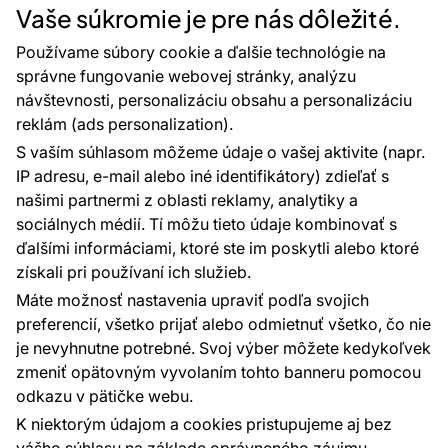
Projekty EU
Vaše súkromie je pre nás dôležité.
Rady a tipy
Najčastejšie otázky
Používame súbory cookie a ďalšie technológie na
správne fungovanie webovej stránky, analýzu
návštevnosti, personalizáciu obsahu a personalizáciu
reklám (ads personalization).
Kontakty
S vaším súhlasom môžeme údaje o vašej aktivite (napr.
Sme tu pre vás 24 hodín denne, 7 dní v
IP adresu, e-mail alebo iné identifikátory) zdieľať s
týždni
našimi partnermi z oblasti reklamy, analytiky a
+420 777 004 021
sociálnych médií. Tí môžu tieto údaje kombinovať s
info@vavex.cz
ďalšími informáciami, ktoré ste im poskytli alebo ktoré
získali pri používaní ich služieb.
Vavex 1990 s.r.o., IČ: 26776251, DIČ: CZ26776251
Dělostřelecká 330, Příbram 261 01
Máte možnosť nastavenia upraviť podľa svojich
Ďalšie kontakty
preferencií, všetko prijať alebo odmietnuť všetko, čo nie
je nevyhnutne potrebné. Svoj výber môžete kedykoľvek
zmeniť opätovným vyvolaním tohto banneru pomocou
Platobné metódy:
odkazu v pätičke webu.
Platby zaisťuje:
K niektorým údajom a cookies pristupujeme aj bez