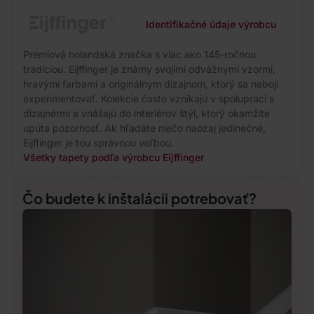
Identifikačné údaje výrobcu
Prémiová holandská značka s viac ako 145-ročnou
tradíciou. Eijffinger je známy svojimi odvážnymi vzormi,
hravými farbami a originálnym dizajnom, ktorý sa nebojí
experimentovať. Kolekcie často vznikajú v spolupráci s
dizajnérmi a vnášajú do interiérov štýl, ktorý okamžite
upúta pozornosť. Ak hľadáte niečo naozaj jedinečné,
Eijffinger je tou správnou voľbou.
Všetky tapety podľa výrobcu Eijffinger
Čo budete k inštalácii potrebovať?