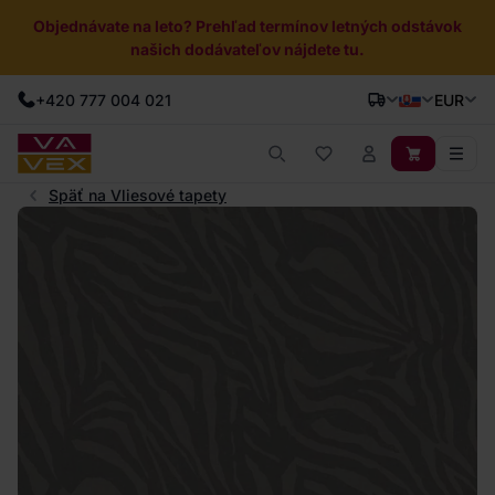
Objednávate na leto? Prehľad termínov letných odstávok
našich dodávateľov nájdete tu.
+420 777 004 021
EUR
Späť na Vliesové tapety