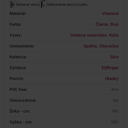
Natierať stenu
Odstránenie bezo zvyšku
Materiál:
Vliesové
Farba:
Čierna
,
Sivá
Vzory:
Imitácia materiálov
,
Koža
Umiestnenie:
Spálňa
,
Obývačka
Kolekcia:
Skin
Výrobca:
Eijffinger
Povrch:
Hladký
PVC free:
Ano
Oteruvzdorná:
Ne
Šírka - cm:
140
Výška - cm:
280