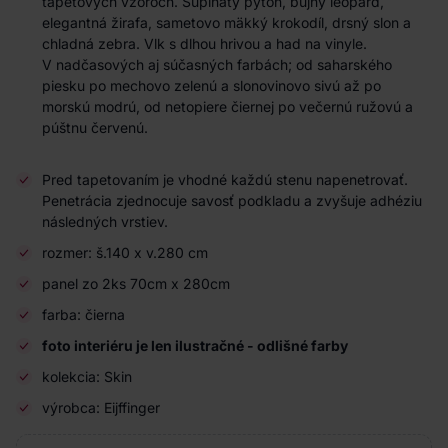
tapetových vzoroch. Šupinatý
pytón
, bujný leopard,
elegantná žirafa, sametovo mäkký krokodíl, drsný slon a
chladná zebra. Vlk s dlhou hrivou a had na vinyle.
V nadčasových aj súčasných farbách; od saharského
piesku po mechovo zelenú a slonovinovo sivú až po
morskú modrú, od netopiere čiernej po večernú ružovú a
púštnu červenú.
Pred tapetovaním je vhodné každú stenu napenetrovať.
Penetrácia zjednocuje savosť podkladu a zvyšuje adhéziu
následných vrstiev.
rozmer: š.140 x v.280 cm
panel zo 2ks 70cm x 280cm
farba: čierna
foto interiéru je len ilustračné - odlišné farby
kolekcia: Skin
výrobca: Eijffinger