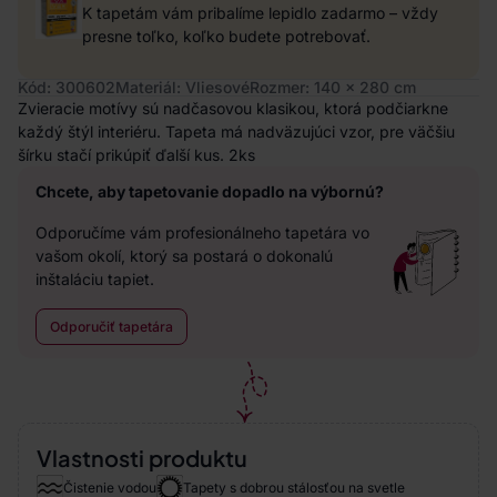
K tapetám vám pribalíme lepidlo zadarmo – vždy
presne toľko, koľko budete potrebovať.
Kód: 300602
Materiál: Vliesové
Rozmer: 140 x 280 cm
Zvieracie motívy sú nadčasovou klasikou, ktorá podčiarkne
každý štýl interiéru. Tapeta má nadväzujúci vzor, pre väčšiu
šírku stačí prikúpiť ďalší kus. 2ks
Chcete, aby tapetovanie dopadlo na výbornú?
Odporučíme vám profesionálneho tapetára vo
vašom okolí, ktorý sa postará o dokonalú
inštaláciu tapiet.
Odporučiť tapetára
Vlastnosti produktu
Čistenie vodou
Tapety s dobrou stálosťou na svetle