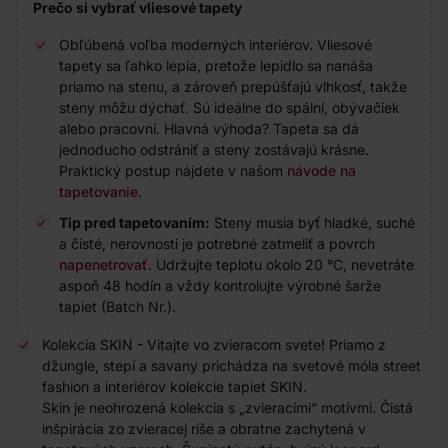
Prečo si vybrať vliesové tapety
Obľúbená voľba moderných interiérov. Vliesové
tapety sa ľahko lepia, pretože lepidlo sa nanáša
priamo na stenu, a zároveň prepúšťajú vlhkosť, takže
steny môžu dýchať. Sú ideálne do spální, obývačiek
alebo pracovní. Hlavná výhoda? Tapeta sa dá
jednoducho odstrániť a steny zostávajú krásne.
Praktický postup nájdete v našom
návode na
tapetovanie
.
Tip pred tapetovaním:
Steny musia byť hladké, suché
a čisté, nerovnosti je potrebné zatmeliť a povrch
napenetrovať
. Udržujte teplotu okolo 20 °C, nevetráte
aspoň 48 hodín a vždy kontrolujte výrobné šarže
tapiet (Batch Nr.).
Kolekcia SKIN - Vitajte vo zvieracom svete! Priamo z
džungle, stepí a savany prichádza na svetové móla street
fashion a interiérov kolekcie tapiet SKIN.
Skin je neohrozená kolekcia s „zvieracími“ motívmi. Čistá
inšpirácia zo zvieracej ríše a obratne zachytená v