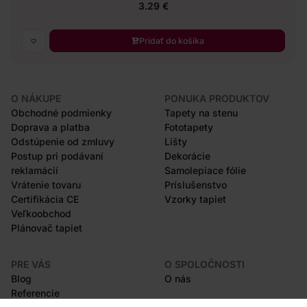
3.29 €
Pridať do košíka
O NÁKUPE
PONUKA PRODUKTOV
Obchodné podmienky
Tapety na stenu
Doprava a platba
Fototapety
Odstúpenie od zmluvy
Lišty
Postup pri podávaní
Dekorácie
reklamácií
Samolepiace fólie
Vrátenie tovaru
Príslušenstvo
Certifikácia CE
Vzorky tapiet
Veľkoobchod
Plánovač tapiet
PRE VÁS
O SPOLOČNOSTI
Blog
O nás
Referencie