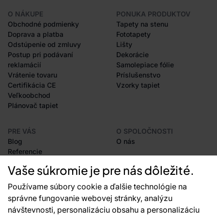
O NÁKUPE
PONUKA PRODUKTOV
Obchodné podmienky
Tapety na stenu
Doprava a platba
Fototapety
Odstúpenie od zmluvy
Lišty
Postup pri podávaní
Dekorácie
reklamácií
Samolepiace fólie
Vrátenie tovaru
Príslušenstvo
Certifikácia CE
Vzorky tapiet
Veľkoobchod
Plánovač tapiet
PRE VÁS
O SPOLOČNOSTI
Blog
O nás
Referencie
Projekty EU
Vaše súkromie je pre nás dôležité.
Rady a tipy
Najčastejšie otázky
Používame súbory cookie a ďalšie technológie na
správne fungovanie webovej stránky, analýzu
návštevnosti, personalizáciu obsahu a personalizáciu