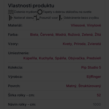
Vlastnosti produktu
Čistenie mydlom
Tapety s dobrou stálosťou na svetle
Natierať stenu
Posunúť vzor
Odstránenie bezo zvyšku
Materiál:
Vliesové
,
Vinylové
Farba:
Biela
,
Červená
,
Modrá
,
Ružová
,
Zelená
,
Žltá
Vzory:
Kvety
,
Príroda
,
Zvieratá
Umiestnenie:
Kúpeľňa
,
Kuchyňa
,
Spálňa
,
Obývačka
,
Predsieň
Kolekcia:
Pip Studio 5
Výrobca:
Eijffinger
Povrch:
Matný
,
Štruktúrovaný
Šírka rolky - cm:
52
Návin rolky - cm:
1000