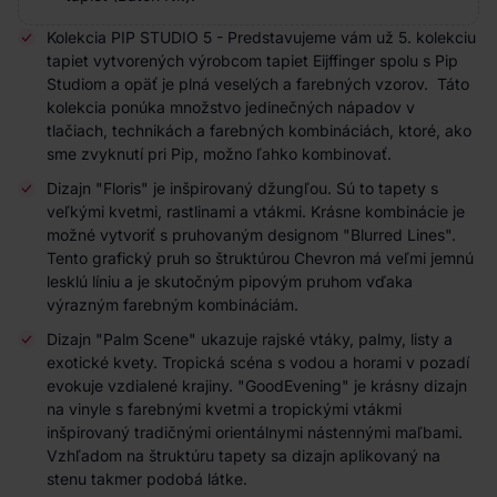
Kolekcia PIP STUDIO 5 - Predstavujeme vám už 5. kolekciu
tapiet vytvorených výrobcom tapiet Eijffinger spolu s Pip
Studiom a opäť je plná veselých a farebných vzorov. Táto
kolekcia ponúka množstvo jedinečných nápadov v
tlač
iach
, technikách a farebných kombináciách, ktoré, ako
sme zvyknutí pri Pip, možno ľahko kombinovať.
Dizajn "Floris" je inšpirovaný džungľou. Sú to tapety s
veľkými kvetmi, rastlinami a vtákmi. Krásne kombinácie je
možné vytvoriť s pruhovaným designom "Blurred Lines".
Tento grafický pruh so štruktúrou Chevron má veľmi jemnú
lesklú líniu a je skutočným pipovým pruhom vďaka
výrazným farebným kombináciám.
Dizajn "Palm Scene" ukazuje rajské vtáky, palmy, listy a
exotické kvety. Tropická scéna s vodou a horami v pozadí
evokuje vzdialené krajiny. "GoodEvening" je krásny dizajn
na vinyle s farebnými kvetmi a tropickými vtákmi
inšpirovaný tradičnými orientálnymi nástennými maľbami.
Vzhľadom na štruktúru tapety sa dizajn aplikovaný na
stenu takmer podobá látke.