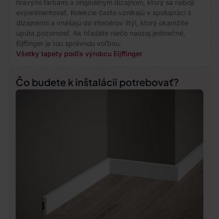
hravými farbami a originálnym dizajnom, ktorý sa nebojí
experimentovať. Kolekcie často vznikajú v spolupráci s
dizajnérmi a vnášajú do interiérov štýl, ktorý okamžite
upúta pozornosť. Ak hľadáte niečo naozaj jedinečné,
Eijffinger je tou správnou voľbou.
Všetky tapety podľa výrobcu Eijffinger
Čo budete k inštalácii potrebovať?