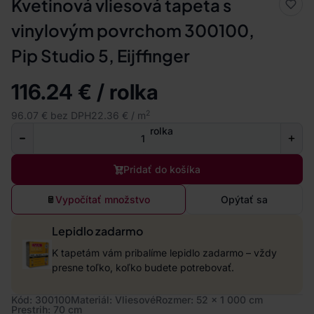
Kvetinová vliesová tapeta s
vinylovým povrchom 300100,
Pip Studio 5, Eijffinger
116.24 € / rolka
2
96.07 € bez DPH
22.36 € / m
rolka
Pridať do košíka
Vypočítať množstvo
Opýtať sa
Lepidlo zadarmo
K tapetám vám pribalíme lepidlo zadarmo – vždy
presne toľko, koľko budete potrebovať.
Kód: 300100
Materiál: Vliesové
Rozmer: 52 x 1 000 cm
Prestrih: 70 cm