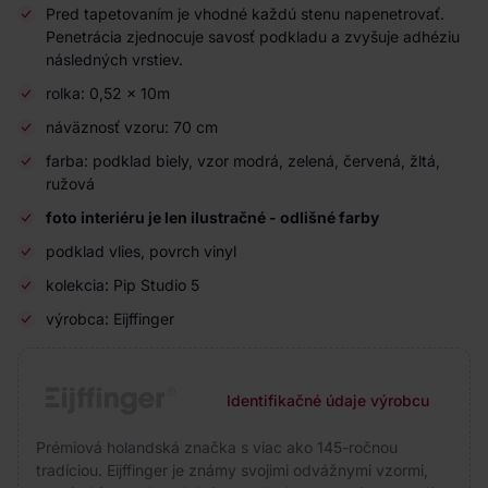
Pred tapetovaním je vhodné každú stenu napenetrovať.
Penetrácia zjednocuje savosť podkladu a zvyšuje adhéziu
následných vrstiev.
rolka: 0,52 x 10m
náväznosť vzoru: 70 cm
farba: podklad biely, vzor modrá, zelená, červená, žltá,
ružová
foto interiéru je len ilustračné - odlišné farby
podklad vlies, povrch vinyl
kolekcia: Pip Studio 5
výrobca: Eijffinger
Identifikačné údaje výrobcu
Prémiová holandská značka s viac ako 145-ročnou
tradíciou. Eijffinger je známy svojimi odvážnymi vzormi,