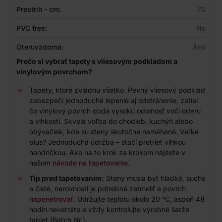
Prestrih - cm:
70
PVC free:
Ne
Oteruvzdorná:
Áno
Prečo si vybrať tapety s vliesovým podkladom a
vinylovým povrchom?
Tapety, ktoré zvládnu všetko. Pevný vliesový podklad
zabezpečí jednoduché lepenie aj odstránenie, zatiaľ
čo vinylový povrch dodá vysokú odolnosť voči oderu
a vlhkosti. Skvelá voľba do chodieb, kuchýň alebo
obývačiek, kde sú steny skutočne namáhané. Veľké
plus? Jednoduchá údržba – stačí pretrieť vlhkou
handričkou. Ako na to krok za krokom nájdete v
našom
návode na tapetovanie
.
Tip pred tapetovaním:
Steny musia byť hladké, suché
a čisté, nerovnosti je potrebné zatmeliť a povrch
napenetrovať
. Udržujte teplotu okolo 20 °C, aspoň 48
hodín nevetráte a vždy kontrolujte výrobné šarže
tapiet (Batch Nr.).