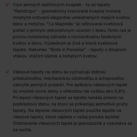
Vzor jemných dažďových kvapiek - to sú tapety
"Raindrops" - geometricky tvarovaná kvapka tvorená
mnohými vrstvami elegantne umiestnených malých kvetov,
listov a motýľov. "La Majorelle "je rafinovaná kvetinová
potlač s jemným dekoratívnym vzorom v lesku.Tento rad je
poctou botanickej záhrade s rozmanitosťou farebných
kvetov a listov. Výsledkom je živá a hravá kvetinová
tapeta. Nakoniec "Birds in Paradise" - tapety s dizajnom
vtákov, vtáčích klietok a bohatých kvetov.
Vliesové tapety na stenu sa vyznačujú dobrou
priedušnosťou, mechanickou odolnosťou a schopnosťou
zakrytie jemných prasklín. Pre aplikáciu vliesových tapiet
sú vhodné rovné steny s vlhkosťou nie vyššou ako 0,8%.
Pri lepení vliesových tapiet sa lepidlo nanáša priamo na
podkladovú stenu, na ktorú sa prikladajú jednotlivé pruhy
tapety. Na lepenie vliesových tapiet použite lepidlo na
vliesové tapety, ktoré nájdete v našej ponuke lepidiel.
Odstránenie vliesových tapiet je jednoduché a vykonáva sa
za sucha.