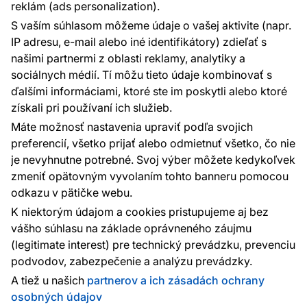
reklám (ads personalization).
Kontakty
S vaším súhlasom môžeme údaje o vašej aktivite (napr.
Sme tu pre vás 24 hodín denne, 7 dní v
IP adresu, e-mail alebo iné identifikátory) zdieľať s
týždni
našimi partnermi z oblasti reklamy, analytiky a
+420 777 004 021
sociálnych médií. Tí môžu tieto údaje kombinovať s
info@vavex.cz
ďalšími informáciami, ktoré ste im poskytli alebo ktoré
získali pri používaní ich služieb.
Vavex 1990 s.r.o., IČ: 26776251, DIČ: CZ26776251
Dělostřelecká 330, Příbram 261 01
Máte možnosť nastavenia upraviť podľa svojich
Ďalšie kontakty
preferencií, všetko prijať alebo odmietnuť všetko, čo nie
je nevyhnutne potrebné. Svoj výber môžete kedykoľvek
zmeniť opätovným vyvolaním tohto banneru pomocou
Platobné metódy:
odkazu v pätičke webu.
Platby zaisťuje:
K niektorým údajom a cookies pristupujeme aj bez
vášho súhlasu na základe oprávneného záujmu
(legitimate interest) pre technický prevádzku, prevenciu
podvodov, zabezpečenie a analýzu prevádzky.
Ochrana osobných údajov
Cookies
A tiež u našich
partnerov a ich zásadách ochrany
osobných údajov
© 2010 - 2026
Vavex
. Všetky práva vyhradené. Created: