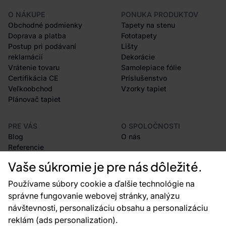
O NÁKUPE
PONUKA PRODUKTOV
Obchodné podmienky
Tapety na stenu
Doprava a platba
Fototapety
Postup pri podávaní
Lišty
reklamácií
Dekorácie
Vrátenie tovaru
Samolepiace fólie
Certifikácia CE
Príslušenstvo
Veľkoobchod
Vzorky tapiet
Plánovač tapiet
PRE VÁS
O SPOLOČNOSTI
Blog
O nás
Referencie
Projekty EU
Vaše súkromie je pre nás dôležité.
Rady a tipy
Najčastejšie otázky
Používame súbory cookie a ďalšie technológie na
správne fungovanie webovej stránky, analýzu
návštevnosti, personalizáciu obsahu a personalizáciu
reklám (ads personalization).
Kontakty