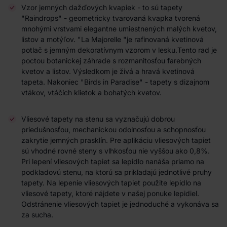
Vzor jemných dažďových kvapiek - to sú tapety
"Raindrops" - geometricky tvarovaná kvapka tvorená
mnohými vrstvami elegantne umiestnených malých kvetov,
listov a motýľov. "La Majorelle "je rafinovaná kvetinová
potlač s jemným dekoratívnym vzorom v lesku.Tento rad je
poctou botanickej záhrade s rozmanitosťou farebných
kvetov a listov. Výsledkom je živá a hravá kvetinová
tapeta. Nakoniec "Birds in Paradise" - tapety s dizajnom
vtákov, vtáčích klietok a bohatých kvetov.
Vliesové tapety na stenu sa vyznačujú dobrou
priedušnosťou, mechanickou odolnosťou a schopnosťou
zakrytie jemných prasklín. Pre aplikáciu vliesových tapiet
sú vhodné rovné steny s vlhkosťou nie vyššou ako 0,8%.
Pri lepení vliesových tapiet sa lepidlo nanáša priamo na
podkladovú stenu, na ktorú sa prikladajú jednotlivé pruhy
tapety. Na lepenie vliesových tapiet použite lepidlo na
vliesové tapety, ktoré nájdete v našej ponuke lepidiel.
Odstránenie vliesových tapiet je jednoduché a vykonáva sa
za sucha.