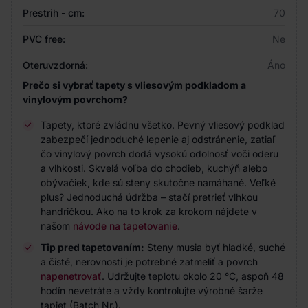
Prestrih - cm:
70
PVC free:
Ne
Oteruvzdorná:
Áno
Prečo si vybrať tapety s vliesovým podkladom a
vinylovým povrchom?
Tapety, ktoré zvládnu všetko. Pevný vliesový podklad
zabezpečí jednoduché lepenie aj odstránenie, zatiaľ
čo vinylový povrch dodá vysokú odolnosť voči oderu
a vlhkosti. Skvelá voľba do chodieb, kuchýň alebo
obývačiek, kde sú steny skutočne namáhané. Veľké
plus? Jednoduchá údržba – stačí pretrieť vlhkou
handričkou. Ako na to krok za krokom nájdete v
našom
návode na tapetovanie
.
Tip pred tapetovaním:
Steny musia byť hladké, suché
a čisté, nerovnosti je potrebné zatmeliť a povrch
napenetrovať
. Udržujte teplotu okolo 20 °C, aspoň 48
hodín nevetráte a vždy kontrolujte výrobné šarže
tapiet (Batch Nr.).