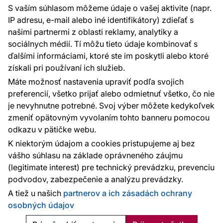
S vaším súhlasom môžeme údaje o vašej aktivite (napr.
Sme tu pre vás 24 hodín denne, 7 dní v
IP adresu, e-mail alebo iné identifikátory) zdieľať s
týždni
našimi partnermi z oblasti reklamy, analytiky a
+420 777 004 021
sociálnych médií. Tí môžu tieto údaje kombinovať s
info@vavex.cz
ďalšími informáciami, ktoré ste im poskytli alebo ktoré
získali pri používaní ich služieb.
Vavex 1990 s.r.o., IČ: 26776251, DIČ: CZ26776251
Dělostřelecká 330, Příbram 261 01
Máte možnosť nastavenia upraviť podľa svojich
Ďalšie kontakty
preferencií, všetko prijať alebo odmietnuť všetko, čo nie
je nevyhnutne potrebné. Svoj výber môžete kedykoľvek
zmeniť opätovným vyvolaním tohto banneru pomocou
Platobné metódy:
odkazu v pätičke webu.
Platby zaisťuje:
K niektorým údajom a cookies pristupujeme aj bez
vášho súhlasu na základe oprávneného záujmu
(legitimate interest) pre technický prevádzku, prevenciu
podvodov, zabezpečenie a analýzu prevádzky.
Ochrana osobných údajov
Cookies
A tiež u našich
partnerov a ich zásadách ochrany
osobných údajov
© 2010 - 2026
Vavex
. Všetky práva vyhradené. Created:
Reklalink s.r.o.