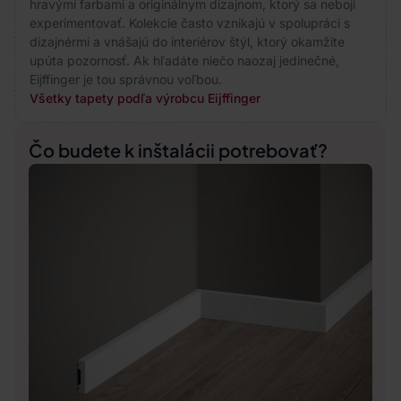
hravými farbami a originálnym dizajnom, ktorý sa nebojí
experimentovať. Kolekcie často vznikajú v spolupráci s
dizajnérmi a vnášajú do interiérov štýl, ktorý okamžite
upúta pozornosť. Ak hľadáte niečo naozaj jedinečné,
Eijffinger je tou správnou voľbou.
Všetky tapety podľa výrobcu Eijffinger
Čo budete k inštalácii potrebovať?