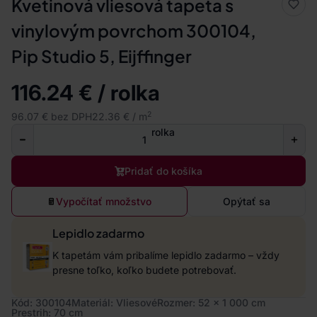
Kvetinová vliesová tapeta s
vinylovým povrchom 300104,
Pip Studio 5, Eijffinger
116.24 € / rolka
2
96.07 € bez DPH
22.36 € / m
rolka
Pridať do košíka
Vypočítať množstvo
Opýtať sa
Lepidlo zadarmo
K tapetám vám pribalíme lepidlo zadarmo – vždy
presne toľko, koľko budete potrebovať.
Kód: 300104
Materiál: Vliesové
Rozmer: 52 x 1 000 cm
Prestrih: 70 cm