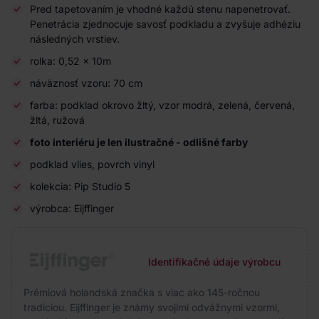
Pred tapetovaním je vhodné každú stenu napenetrovať.
Penetrácia zjednocuje savosť podkladu a zvyšuje adhéziu
následných vrstiev.
rolka: 0,52 x 10m
náväznosť vzoru: 70 cm
farba: podklad okrovo žltý, vzor modrá, zelená, červená,
žltá, ružová
foto interiéru je len ilustračné - odlišné farby
podklad vlies, povrch vinyl
kolekcia: Pip Studio 5
výrobca: Eijffinger
Identifikačné údaje výrobcu
Prémiová holandská značka s viac ako 145-ročnou
tradíciou. Eijffinger je známy svojimi odvážnymi vzormi,