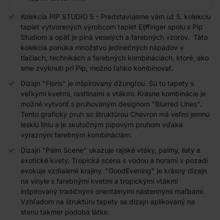
Kolekcia PIP STUDIO 5 - Predstavujeme vám už 5. kolekciu
tapiet vytvorených výrobcom tapiet Eijffinger spolu s Pip
Studiom a opäť je plná veselých a farebných vzorov. Táto
kolekcia ponúka množstvo jedinečných nápadov v
tlač
iach
, technikách a farebných kombináciách, ktoré, ako
sme zvyknutí pri Pip, možno ľahko kombinovať.
Dizajn "Floris" je inšpirovaný džungľou. Sú to tapety s
veľkými kvetmi, rastlinami a vtákmi. Krásne kombinácie je
možné vytvoriť s pruhovaným designom "Blurred Lines".
Tento grafický pruh so štruktúrou Chevron má veľmi jemnú
lesklú líniu a je skutočným pipovým pruhom vďaka
výrazným farebným kombináciám.
Dizajn "Palm Scene" ukazuje rajské vtáky, palmy, listy a
exotické kvety. Tropická scéna s vodou a horami v pozadí
evokuje vzdialené krajiny. "GoodEvening" je krásny dizajn
na vinyle s farebnými kvetmi a tropickými vtákmi
inšpirovaný tradičnými orientálnymi nástennými maľbami.
Vzhľadom na štruktúru tapety sa dizajn aplikovaný na
stenu takmer podobá látke.