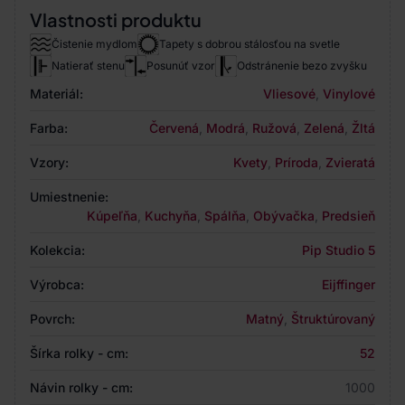
Vlastnosti produktu
Čistenie mydlom
Tapety s dobrou stálosťou na svetle
Natierať stenu
Posunúť vzor
Odstránenie bezo zvyšku
Materiál:
Vliesové
,
Vinylové
Farba:
Červená
,
Modrá
,
Ružová
,
Zelená
,
Žltá
Vzory:
Kvety
,
Príroda
,
Zvieratá
Umiestnenie:
Kúpeľňa
,
Kuchyňa
,
Spálňa
,
Obývačka
,
Predsieň
Kolekcia:
Pip Studio 5
Výrobca:
Eijffinger
Povrch:
Matný
,
Štruktúrovaný
Šírka rolky - cm:
52
Návin rolky - cm:
1000