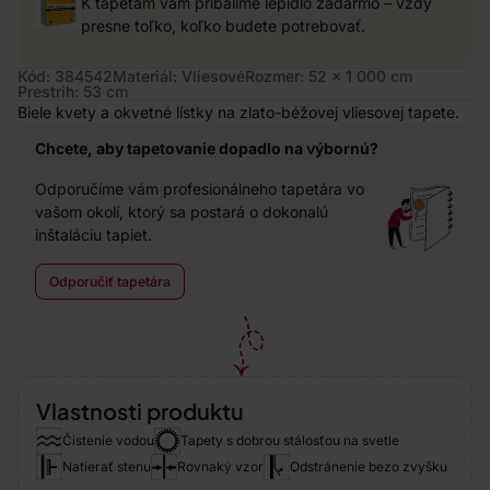
K tapetám vám pribalíme lepidlo zadarmo – vždy
presne toľko, koľko budete potrebovať.
Kód: 384542
Materiál: Vliesové
Rozmer: 52 x 1 000 cm
Prestrih: 53 cm
Biele kvety a okvetné lístky na zlato-béžovej vliesovej tapete.
Chcete, aby tapetovanie dopadlo na výbornú?
Odporučíme vám profesionálneho tapetára vo
vašom okolí, ktorý sa postará o dokonalú
inštaláciu tapiet.
Odporučiť tapetára
Vlastnosti produktu
Čistenie vodou
Tapety s dobrou stálosťou na svetle
Natierať stenu
Rovnaký vzor
Odstránenie bezo zvyšku