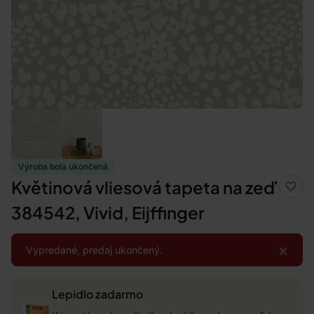
Výroba bola ukončená
Květinová vliesová tapeta na zeď
384542, Vivid, Eijffinger
×
Vypredané, predaj ukončený.
Lepidlo zadarmo