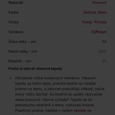
Materiál:
Vliesové
Farba:
Béžová
,
Biela
Vzory:
Kvety
,
Príroda
Výrobca:
Eijffinger
Šírka rolky - cm:
52
Návin rolky - cm:
1000
Prestrih - cm:
53
Prečo si vybrať vliesové tapety
Obľúbená voľba moderných interiérov. Vliesové
tapety sa ľahko lepia, pretože lepidlo sa nanáša
priamo na stenu, a zároveň prepúšťajú vlhkosť, takže
steny môžu dýchať. Sú ideálne do spální, obývačiek
alebo pracovní. Hlavná výhoda? Tapeta sa dá
jednoducho odstrániť a steny zostávajú krásne.
Praktický postup nájdete v našom
návode na