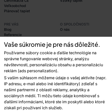
Certifikácia CE
Vzorky tapiet
Veľkoobchod
Plánovač tapiet
PRE VÁS
O SPOLOČNOSTI
Blog
O nás
Referencie
Projekty EU
Vaše súkromie je pre nás dôležité.
Rady a tipy
Najčastejšie otázky
Používame súbory cookie a ďalšie technológie na
správne fungovanie webovej stránky, analýzu
návštevnosti, personalizáciu obsahu a personalizáciu
reklám (ads personalization).
Kontakty
S vaším súhlasom môžeme údaje o vašej aktivite (napr.
Sme tu pre vás 24 hodín denne, 7 dní v
IP adresu, e-mail alebo iné identifikátory) zdieľať s
týždni
našimi partnermi z oblasti reklamy, analytiky a
+420 777 004 021
sociálnych médií. Tí môžu tieto údaje kombinovať s
info@vavex.cz
ďalšími informáciami, ktoré ste im poskytli alebo ktoré
získali pri používaní ich služieb.
Vavex 1990 s.r.o., IČ: 26776251, DIČ: CZ26776251