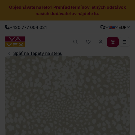
Objednávate na leto? Prehľad termínov letných odstávok
našich dodávateľov nájdete tu.
+420 777 004 021
EUR
Späť na Tapety na stenu