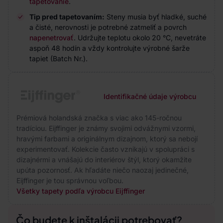
tapetovanie
.
Tip pred tapetovaním:
Steny musia byť hladké, suché
a čisté, nerovnosti je potrebné zatmeliť a povrch
napenetrovať
. Udržujte teplotu okolo 20 °C, nevetráte
aspoň 48 hodín a vždy kontrolujte výrobné šarže
tapiet (Batch Nr.).
Identifikačné údaje výrobcu
Prémiová holandská značka s viac ako 145-ročnou
tradíciou. Eijffinger je známy svojimi odvážnymi vzormi,
hravými farbami a originálnym dizajnom, ktorý sa nebojí
experimentovať. Kolekcie často vznikajú v spolupráci s
dizajnérmi a vnášajú do interiérov štýl, ktorý okamžite
upúta pozornosť. Ak hľadáte niečo naozaj jedinečné,
Eijffinger je tou správnou voľbou.
Všetky tapety podľa výrobcu Eijffinger
Čo budete k inštalácii potrebovať?