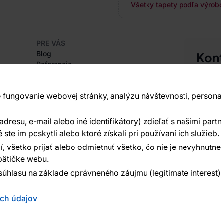
Všetky tapety podľa výrobc
PRE VÁS
Blog
Kon
Referencie
Sme tu 
Projekty EU
+420
Rady a tipy
Najčastejšie otázky
 fungovanie webovej stránky, analýzu návštevnosti, persona
Vavex 1
Dělostř
resu, e-mail alebo iné identifikátory) zdieľať s našimi partn
O SPOLOČNOSTI
Ďalšie 
O nás
te im poskytli alebo ktoré získali pri používaní ich služieb.
í, všetko prijať alebo odmietnuť všetko, čo nie je nevyhnut
ätičke webu.
súhlasu na základe oprávneného záujmu (legitimate interest
ých údajov
ed:
Reklalink s.r.o.