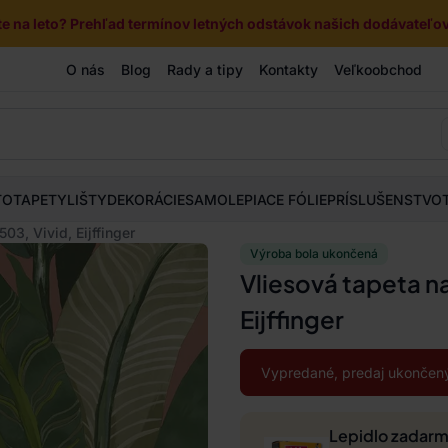
e na leto? Prehľad termínov letných odstávok našich dodávateľov 
O nás
Blog
Rady a tipy
Kontakty
Veľkoobchod
TOTAPETY
LIŠTY
DEKORÁCIE
SAMOLEPIACE FÓLIE
PRÍSLUŠENSTVO
03, Vivid, Eijffinger
Výroba bola ukončená
Vliesová tapeta na
Eijffinger
Vypredané, predaj ukončený
Lepidlo zadar