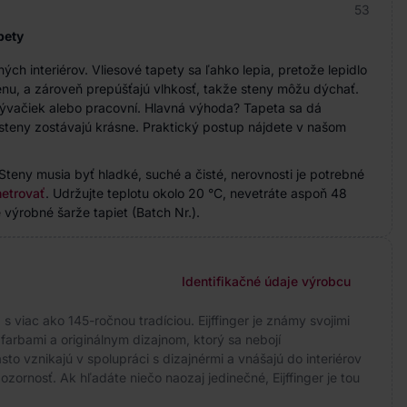
53
pety
h interiérov. Vliesové tapety sa ľahko lepia, pretože lepidlo
nu, a zároveň prepúšťajú vlhkosť, takže steny môžu dýchať.
bývačiek alebo pracovní. Hlavná výhoda? Tapeta sa dá
steny zostávajú krásne. Praktický postup nájdete v našom
Steny musia byť hladké, suché a čisté, nerovnosti je potrebné
etrovať
. Udržujte teplotu okolo 20 °C, nevetráte aspoň 48
 výrobné šarže tapiet (Batch Nr.).
Identifikačné údaje výrobcu
 viac ako 145-ročnou tradíciou. Eijffinger je známy svojimi
arbami a originálnym dizajnom, ktorý sa nebojí
to vznikajú v spolupráci s dizajnérmi a vnášajú do interiérov
ozornosť. Ak hľadáte niečo naozaj jedinečné, Eijffinger je tou