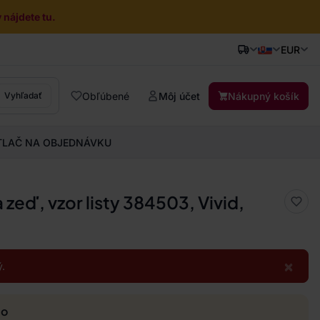
nájdete tu.
EUR
Obľúbené
Môj účet
Nákupný košík
Vyhľadať
TLAČ NA OBJEDNÁVKU
 zeď, vzor listy 384503, Vivid,
×
.
mo