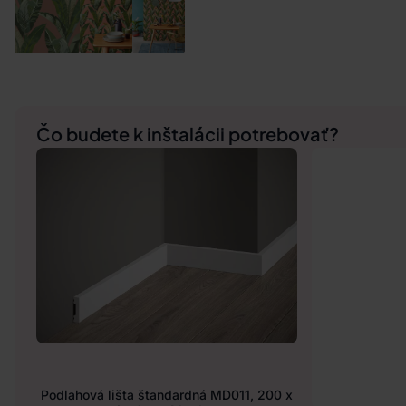
Čo budete k inštalácii potrebovať?
Podlahová lišta štandardná MD011, 200 x