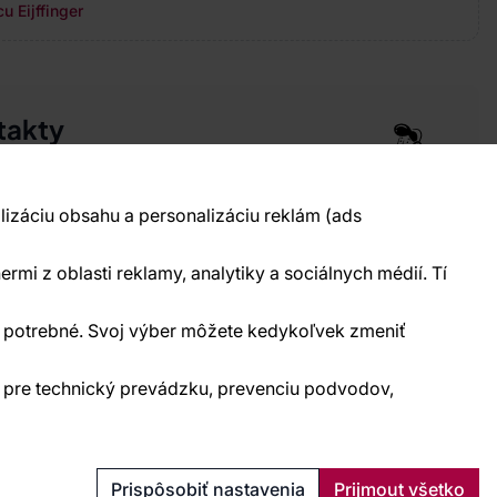
u Eijffinger
takty
pre vás 24 hodín denne, 7 dní v týždni
 777 004 021
info@vavex.cz
lizáciu obsahu a personalizáciu reklám (ads
990 s.r.o., IČ: 26776251, DIČ: CZ26776251
elecká 330, Příbram 261 01
ermi z oblasti reklamy, analytiky a sociálnych médií. Tí
kontakty
ne potrebné. Svoj výber môžete kedykoľvek zmeniť
) pre technický prevádzku, prevenciu podvodov,
Ochrana osobných údajov
Cookies
Prispôsobiť nastavenia
Prijmout všetko