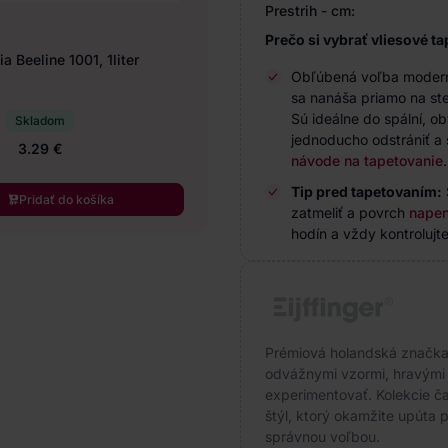
Prestrih - cm:
Prečo si vybrať vliesové ta
a Beeline 1001, 1liter
Obľúbená voľba modernýc
sa nanáša priamo na ste
Sú ideálne do spální, o
Skladom
jednoducho odstrániť a 
3.29 €
návode na tapetovanie
.
Tip pred tapetovaním:
Pridať do košíka
zatmeliť a povrch
napen
hodín a vždy kontrolujte
Prémiová holandská značka s
odvážnymi vzormi, hravými f
experimentovať. Kolekcie čas
štýl, ktorý okamžite upúta p
správnou voľbou.