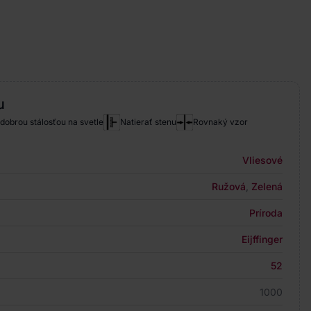
u
 dobrou stálosťou na svetle
Natierať stenu
Rovnaký vzor
Vliesové
Ružová
,
Zelená
Príroda
Eijffinger
52
1000