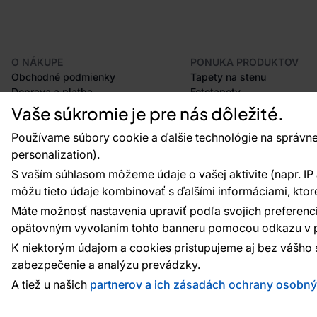
O NÁKUPE
PONUKA PRODUKTOV
Obchodné podmienky
Tapety na stenu
Doprava a platba
Fototapety
Odstúpenie od zmluvy
Lišty
Vaše súkromie je pre nás dôležité.
Postup pri podávaní reklamácií
Dekorácie
Vrátenie tovaru
Samolepiace fólie
Používame súbory cookie a ďalšie technológie na správne
Certifikácia CE
Príslušenstvo
personalization).
Veľkoobchod
Vzorky tapiet
S vaším súhlasom môžeme údaje o vašej aktivite (napr. IP ad
Plánovač tapiet
môžu tieto údaje kombinovať s ďalšími informáciami, ktoré s
Máte možnosť nastavenia upraviť podľa svojich preferenci
opätovným vyvolaním tohto banneru pomocou odkazu v p
Platobné metódy:
Platby zaisťuje:
K niektorým údajom a cookies pristupujeme aj bez vášho 
zabezpečenie a analýzu prevádzky.
A tiež u našich
partnerov a ich zásadách ochrany osobn
© 2010 - 2026
Vavex
. Všetky práva vyhradené. Creat