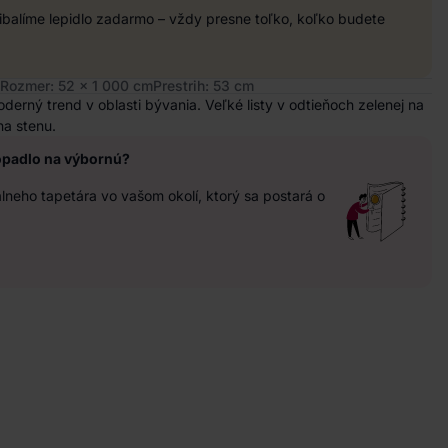
balíme lepidlo zadarmo – vždy presne toľko, koľko budete
Rozmer: 52 x 1 000 cm
Prestrih: 53 cm
derný trend v oblasti bývania. Veľké listy v odtieňoch zelenej na
na stenu.
opadlo na výbornú?
neho tapetára vo vašom okolí, ktorý sa postará o