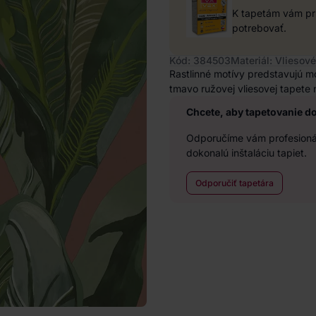
K tapetám vám pri
potrebovať.
Kód: 384503
Materiál: Vliesové
Rastlinné motívy predstavujú mo
tmavo ružovej vliesovej tapete 
Chcete, aby tapetovanie d
Odporučíme vám profesionál
dokonalú inštaláciu tapiet.
Odporučiť tapetára