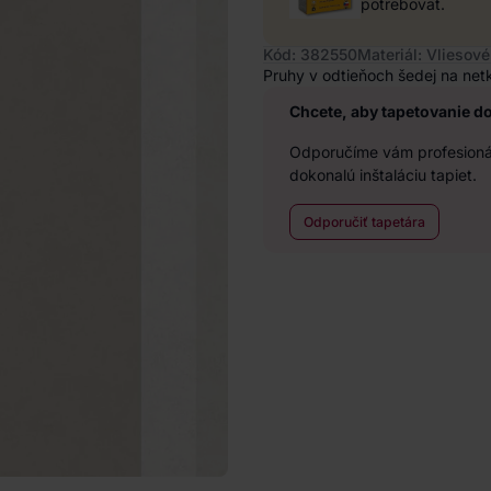
potrebovať.
Kód: 382550
Materiál: Vliesové
Pruhy v odtieňoch šedej na net
Chcete, aby tapetovanie d
Odporučíme vám profesionál
dokonalú inštaláciu tapiet.
Odporučiť tapetára