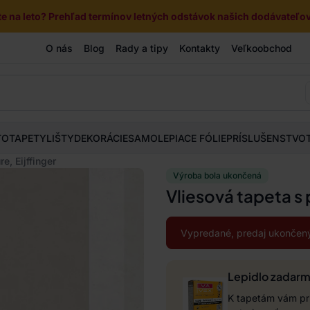
e na leto? Prehľad termínov letných odstávok našich dodávateľov 
O nás
Blog
Rady a tipy
Kontakty
Veľkoobchod
TOTAPETY
LIŠTY
DEKORÁCIE
SAMOLEPIACE FÓLIE
PRÍSLUŠENSTVO
e, Eijffinger
Výroba bola ukončená
Vliesová tapeta s 
Vypredané, predaj ukončený
Lepidlo zadar
K tapetám vám pri