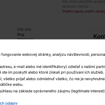
štýl, ktorý okamžite upúta p
správnou voľbou.
Všetky tapety podľa výrobc
PRE VÁS
Blog
Kon
Referencie
Sme tu 
Projekty EU
+420
Rady a tipy
Najčastejšie otázky
 fungovanie webovej stránky, analýzu návštevnosti, persona
Vavex 1
Dělostř
resu, e-mail alebo iné identifikátory) zdieľať s našimi partn
O SPOLOČNOSTI
Ďalšie 
O nás
te im poskytli alebo ktoré získali pri používaní ich služieb.
í, všetko prijať alebo odmietnuť všetko, čo nie je nevyhnut
ätičke webu.
súhlasu na základe oprávneného záujmu (legitimate interest
ých údajov