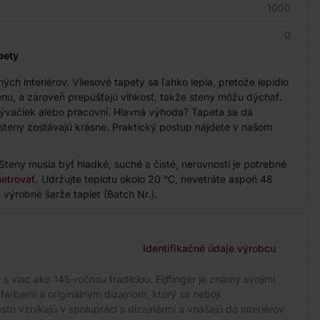
1000
0
pety
h interiérov. Vliesové tapety sa ľahko lepia, pretože lepidlo
nu, a zároveň prepúšťajú vlhkosť, takže steny môžu dýchať.
bývačiek alebo pracovní. Hlavná výhoda? Tapeta sa dá
steny zostávajú krásne. Praktický postup nájdete v našom
Steny musia byť hladké, suché a čisté, nerovnosti je potrebné
etrovať
. Udržujte teplotu okolo 20 °C, nevetráte aspoň 48
 výrobné šarže tapiet (Batch Nr.).
Identifikačné údaje výrobcu
 viac ako 145-ročnou tradíciou. Eijffinger je známy svojimi
arbami a originálnym dizajnom, ktorý sa nebojí
to vznikajú v spolupráci s dizajnérmi a vnášajú do interiérov