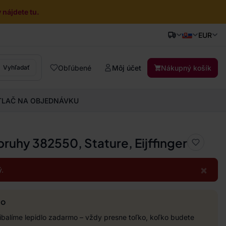
nájdete tu.
EUR
Obľúbené
Môj účet
Nákupný košík
Vyhľadať
TLAČ NA OBJEDNÁVKU
pruhy 382550, Stature, Eijffinger
×
.
mo
balíme lepidlo zadarmo – vždy presne toľko, koľko budete