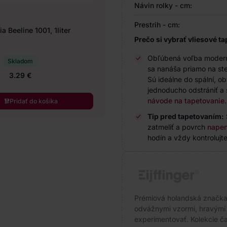
Návin rolky - cm:
Prestrih - cm:
a Beeline 1001, 1liter
Prečo si vybrať vliesové ta
Obľúbená voľba modernýc
Skladom
sa nanáša priamo na ste
3.29 €
Sú ideálne do spální, o
jednoducho odstrániť a 
návode na tapetovanie
.
Pridať do košíka
Tip pred tapetovaním:
zatmeliť a povrch
napen
hodín a vždy kontrolujte
Prémiová holandská značka s
odvážnymi vzormi, hravými f
experimentovať. Kolekcie čas