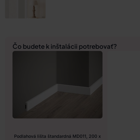
Čo budete k inštalácii potrebovať?
Podlahová lišta štandardná MD011, 200 x