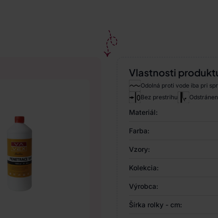
Vlastnosti produkt
Odolná proti vode iba pri sp
Bez prestrihu
Odstránen
Materiál:
Farba:
Vzory:
Kolekcia:
Výrobca:
Šírka rolky - cm: