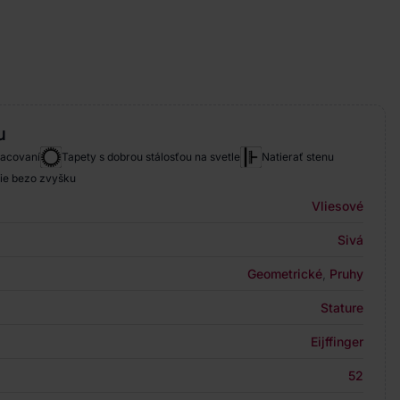
u
racovaní
Tapety s dobrou stálosťou na svetle
Natierať stenu
ie bezo zvyšku
Vliesové
Sivá
Geometrické
,
Pruhy
Stature
Eijffinger
52