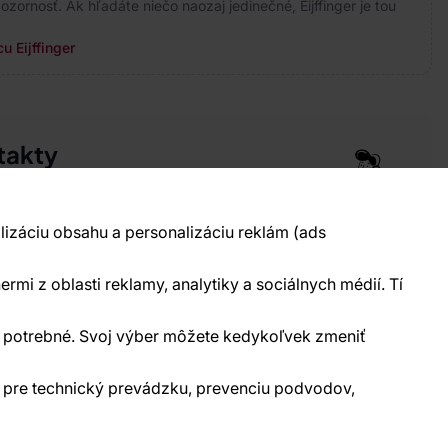
ozornosť. Ak hľadáte niečo naozaj jedinečné, Eijffinger je tou
u Eijffinger
takty
pre vás 24 hodín denne, 7 dní v týždni
 777 004 021
info@vavex.cz
lizáciu obsahu a personalizáciu reklám (ads
990 s.r.o., IČ: 26776251, DIČ: CZ26776251
elecká 330, Příbram 261 01
ermi z oblasti reklamy, analytiky a sociálnych médií. Tí
kontakty
ne potrebné. Svoj výber môžete kedykoľvek zmeniť
) pre technický prevádzku, prevenciu podvodov,