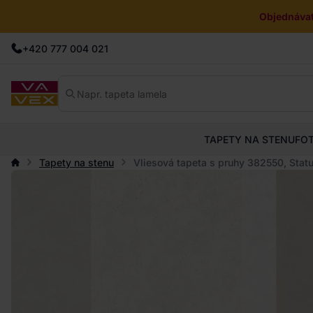
Objednávat
+420 777 004 021
TAPETY NA STENU
FO
Tapety na stenu
Vliesová tapeta s pruhy 382550, Statur