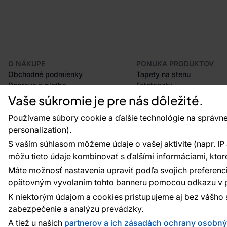
O NÁKUPE
PONUKA PRODUKTOV
Obchodné podmienky
Tapety na stenu
Doprava a platba
Fototapety
Odstúpenie od zmluvy
Lišty
Vaše súkromie je pre nás dôležité.
Postup pri podávaní reklamácií
Dekorácie
Vrátenie tovaru
Samolepiace fólie
Používame súbory cookie a ďalšie technológie na správne
Certifikácia CE
Príslušenstvo
personalization).
Veľkoobchod
Vzorky tapiet
S vaším súhlasom môžeme údaje o vašej aktivite (napr. IP ad
Plánovač tapiet
môžu tieto údaje kombinovať s ďalšími informáciami, ktoré s
Máte možnosť nastavenia upraviť podľa svojich preferenci
opätovným vyvolaním tohto banneru pomocou odkazu v p
Platobné metódy:
Platby zaisťuje:
K niektorým údajom a cookies pristupujeme aj bez vášho 
zabezpečenie a analýzu prevádzky.
A tiež u našich
partnerov a ich zásadách ochrany osobn