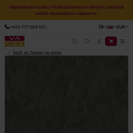
Objednávate na leto? Prehľad termínov letných odstávok
našich dodávateľov nájdete tu.
+420 777 004 021
EUR
Späť na Tapety na stenu