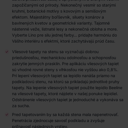
zapožičanými od prírody. Nekonečný vesmír so starými
kruhmi, botanické motívy s kovovým a semišovým
efektom. Majestátny boľševník, siluety konárov a
bavlnených kvetov a geometrické varianty. Tajomné
nástenné veže, listnaté lesy a nekonečná obloha a more.
Vyberte Lino pre silu jednej farby... pridajte harmóniu do
Vášho interiéru s efektmi, ktoré zachytávajú prúd času.
Vliesové tapety na stenu sa vyznačujú dobrou
priedušnosťou, mechanickou odolnosťou a schopnosťou
zakrytie jemných prasklín. Pre aplikáciu vliesových tapiet
sú vhodné rovné steny s vlhkosťou nie vyššou ako 0,8%.
Pri lepení vliesových tapiet sa lepidlo nanáša priamo na
podkladovú stenu, na ktorú sa prikladajú jednotlivé pruhy
tapety. Na lepenie vliesových tapiet použite lepidlo Beeline
na vliesové tapety, ktoré nájdete v našej ponuke lepidiel.
Odstránenie vliesových tapiet je jednoduché a vykonáva sa
za sucha.
Pred tapetovaním by sa každá stena mala napenetrovať.
Penetrácia zjednocuje savosť podkladu a zvyšuje
priľnavosť následných vrstiev.