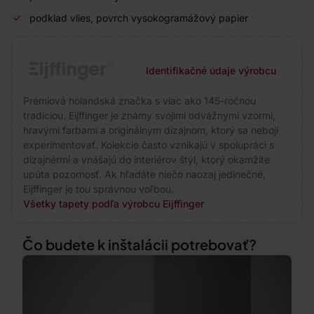
podklad vlies, povrch vysokogramážový papier
Identifikačné údaje výrobcu
Prémiová holandská značka s viac ako 145-ročnou
tradíciou. Eijffinger je známy svojimi odvážnymi vzormi,
hravými farbami a originálnym dizajnom, ktorý sa nebojí
experimentovať. Kolekcie často vznikajú v spolupráci s
dizajnérmi a vnášajú do interiérov štýl, ktorý okamžite
upúta pozornosť. Ak hľadáte niečo naozaj jedinečné,
Eijffinger je tou správnou voľbou.
Všetky tapety podľa výrobcu Eijffinger
Čo budete k inštalácii potrebovať?