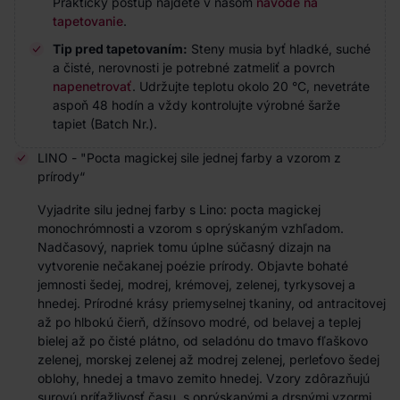
Praktický postup nájdete v našom
návode na
tapetovanie
.
Tip pred tapetovaním:
Steny musia byť hladké, suché
a čisté, nerovnosti je potrebné zatmeliť a povrch
napenetrovať
. Udržujte teplotu okolo 20 °C, nevetráte
aspoň 48 hodín a vždy kontrolujte výrobné šarže
tapiet (Batch Nr.).
LINO - "Pocta magickej sile jednej farby a vzorom z
prírody“
Vyjadrite silu jednej farby s Lino: pocta magickej
monochrómnosti a vzorom s oprýskaným vzhľadom.
Nadčasový, napriek tomu úplne súčasný dizajn na
vytvorenie nečakanej poézie prírody. Objavte bohaté
jemnosti šedej, modrej, krémovej, zelenej, tyrkysovej a
hnedej. Prírodné krásy priemyselnej tkaniny, od antracitovej
až po hlbokú čierň, džínsovo modré, od belavej a teplej
bielej až po čisté plátno, od seladónu do tmavo fľaškovo
zelenej, morskej zelenej až modrej zelenej, perleťovo šedej
oblohy, hnedej a tmavo zemito hnedej. Vzory zdôrazňujú
surovú príťažlivosť času, s oprýskanými a drsnými vzormi