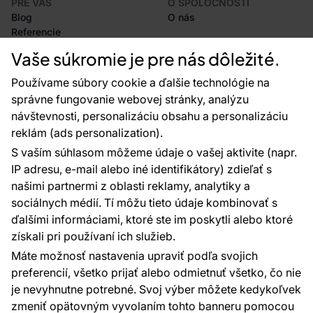
PRE VÁS
O SPOLOČNOSTI
Blog
O nás
Referencie
Projekty EU
Vaše súkromie je pre nás dôležité.
Rady a tipy
Najčastejšie otázky
Používame súbory cookie a ďalšie technológie na
správne fungovanie webovej stránky, analýzu
návštevnosti, personalizáciu obsahu a personalizáciu
reklám (ads personalization).
Kontakty
S vaším súhlasom môžeme údaje o vašej aktivite (napr.
Sme tu pre vás 24 hodín denne, 7 dní v
IP adresu, e-mail alebo iné identifikátory) zdieľať s
týždni
našimi partnermi z oblasti reklamy, analytiky a
+420 777 004 021
sociálnych médií. Tí môžu tieto údaje kombinovať s
info@vavex.cz
ďalšími informáciami, ktoré ste im poskytli alebo ktoré
získali pri používaní ich služieb.
Vavex 1990 s.r.o., IČ: 26776251, DIČ: CZ26776251
Dělostřelecká 330, Příbram 261 01
Máte možnosť nastavenia upraviť podľa svojich
Ďalšie kontakty
preferencií, všetko prijať alebo odmietnuť všetko, čo nie
je nevyhnutne potrebné. Svoj výber môžete kedykoľvek
zmeniť opätovným vyvolaním tohto banneru pomocou