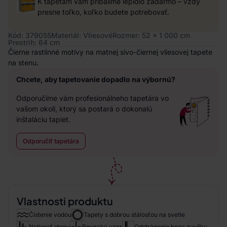
K tapetám vám pribalíme lepidlo zadarmo – vždy
presne toľko, koľko budete potrebovať.
Kód: 379055
Materiál: Vliesové
Rozmer: 52 x 1 000 cm
Prestrih: 64 cm
Čierne rastlinné motívy na matnej sivo-čiernej vliesovej tapete
na stenu.
Chcete, aby tapetovanie dopadlo na výbornú?
Odporučíme vám profesionálneho tapetára vo
vašom okolí, ktorý sa postará o dokonalú
inštaláciu tapiet.
Odporučiť tapetára
Vlastnosti produktu
Čistenie vodou
Tapety s dobrou stálosťou na svetle
Natierať stenu
Rovnaký vzor
Odstránenie bezo zvyšku