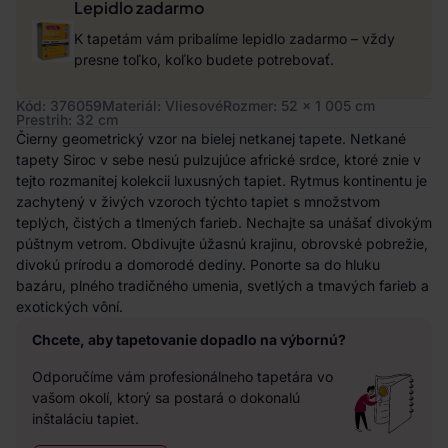
Lepidlo zadarmo
K tapetám vám pribalíme lepidlo zadarmo – vždy
presne toľko, koľko budete potrebovať.
Kód: 376059
Materiál: Vliesové
Rozmer: 52 x 1 005 cm
Prestrih: 32 cm
Čierny geometrický vzor na bielej netkanej tapete. Netkané
tapety Siroc v sebe nesú pulzujúce africké srdce, ktoré znie v
tejto rozmanitej kolekcii luxusných tapiet. Rytmus kontinentu je
zachytený v živých vzoroch týchto tapiet s množstvom
teplých, čistých a tlmených farieb. Nechajte sa unášať divokým
púštnym vetrom. Obdivujte úžasnú krajinu, obrovské pobrežie,
divokú prírodu a domorodé dediny. Ponorte sa do hluku
bazáru, plného tradičného umenia, svetlých a tmavých farieb a
exotických vôní.
Chcete, aby tapetovanie dopadlo na výbornú?
Odporučíme vám profesionálneho tapetára vo
vašom okolí, ktorý sa postará o dokonalú
inštaláciu tapiet.