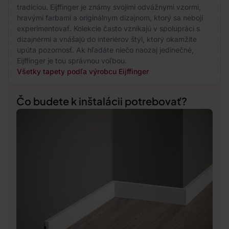
tradíciou. Eijffinger je známy svojimi odvážnymi vzormi,
hravými farbami a originálnym dizajnom, ktorý sa nebojí
experimentovať. Kolekcie často vznikajú v spolupráci s
dizajnérmi a vnášajú do interiérov štýl, ktorý okamžite
upúta pozornosť. Ak hľadáte niečo naozaj jedinečné,
Eijffinger je tou správnou voľbou.
Všetky tapety podľa výrobcu Eijffinger
Čo budete k inštalácii potrebovať?