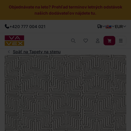
Objednávate na leto? Prehľad termínov letných odstávok
našich dodávateľov nájdete tu.
+420 777 004 021
EUR
Späť na Tapety na stenu