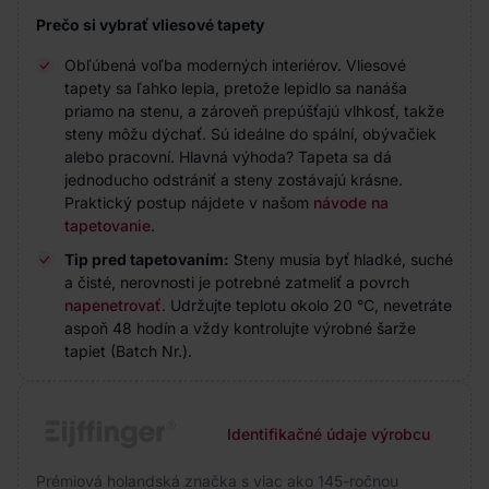
Prečo si vybrať vliesové tapety
Obľúbená voľba moderných interiérov. Vliesové
tapety sa ľahko lepia, pretože lepidlo sa nanáša
priamo na stenu, a zároveň prepúšťajú vlhkosť, takže
steny môžu dýchať. Sú ideálne do spální, obývačiek
alebo pracovní. Hlavná výhoda? Tapeta sa dá
jednoducho odstrániť a steny zostávajú krásne.
Praktický postup nájdete v našom
návode na
tapetovanie
.
Tip pred tapetovaním:
Steny musia byť hladké, suché
a čisté, nerovnosti je potrebné zatmeliť a povrch
napenetrovať
. Udržujte teplotu okolo 20 °C, nevetráte
aspoň 48 hodín a vždy kontrolujte výrobné šarže
tapiet (Batch Nr.).
Identifikačné údaje výrobcu
Prémiová holandská značka s viac ako 145-ročnou