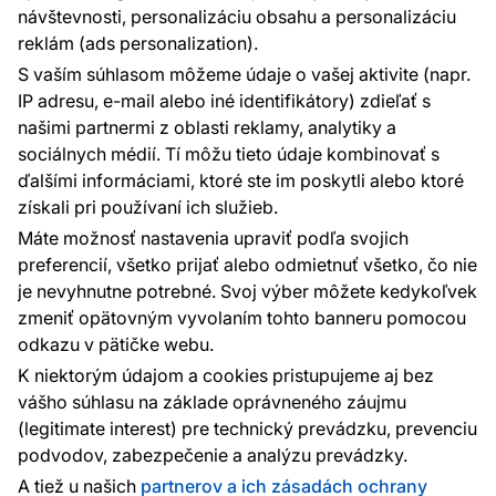
návštevnosti, personalizáciu obsahu a personalizáciu
reklám (ads personalization).
Kontakty
S vaším súhlasom môžeme údaje o vašej aktivite (napr.
Sme tu pre vás 24 hodín denne, 7 dní v
IP adresu, e-mail alebo iné identifikátory) zdieľať s
týždni
našimi partnermi z oblasti reklamy, analytiky a
+420 777 004 021
sociálnych médií. Tí môžu tieto údaje kombinovať s
info@vavex.cz
ďalšími informáciami, ktoré ste im poskytli alebo ktoré
získali pri používaní ich služieb.
Vavex 1990 s.r.o., IČ: 26776251, DIČ: CZ26776251
Dělostřelecká 330, Příbram 261 01
Máte možnosť nastavenia upraviť podľa svojich
Ďalšie kontakty
preferencií, všetko prijať alebo odmietnuť všetko, čo nie
je nevyhnutne potrebné. Svoj výber môžete kedykoľvek
zmeniť opätovným vyvolaním tohto banneru pomocou
Platobné metódy:
odkazu v pätičke webu.
Platby zaisťuje:
K niektorým údajom a cookies pristupujeme aj bez
vášho súhlasu na základe oprávneného záujmu
(legitimate interest) pre technický prevádzku, prevenciu
podvodov, zabezpečenie a analýzu prevádzky.
Ochrana osobných údajov
Cookies
A tiež u našich
partnerov a ich zásadách ochrany