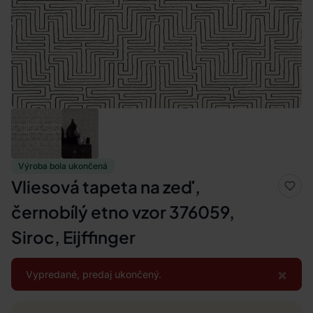
Výroba bola ukončená
Vliesová tapeta na zeď,
černobílý etno vzor 376059,
Siroc, Eijffinger
×
Vypredané, predaj ukončený.