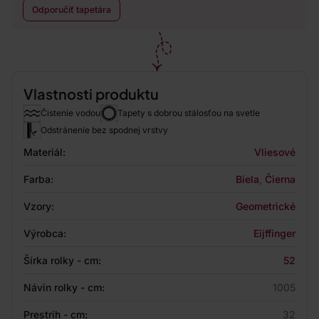
Odporučiť tapetára
Vlastnosti produktu
Čistenie vodou
Tapety s dobrou stálosťou na svetle
Odstránenie bez spodnej vrstvy
Materiál:
Vliesové
Farba:
Biela
,
Čierna
Vzory:
Geometrické
Výrobca:
Eijffinger
Šírka rolky - cm:
52
Návin rolky - cm:
1005
Prestrih - cm:
32