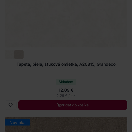
Tapeta, biela, štuková omietka, A20815, Grandeco
Skladom
12.09 €
2
2.26 € / m
Pridať do košíka
Novinka