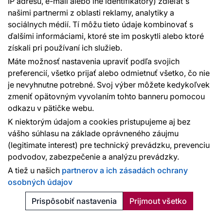
IP adresu, e-mail alebo iné identifikátory) zdieľať s
našimi partnermi z oblasti reklamy, analytiky a
sociálnych médií. Tí môžu tieto údaje kombinovať s
ďalšími informáciami, ktoré ste im poskytli alebo ktoré
získali pri používaní ich služieb.
Máte možnosť nastavenia upraviť podľa svojich
preferencií, všetko prijať alebo odmietnuť všetko, čo nie
je nevyhnutne potrebné. Svoj výber môžete kedykoľvek
zmeniť opätovným vyvolaním tohto banneru pomocou
odkazu v pätičke webu.
Vliesová fototapeta na stenu, krajina pri Severnom mori,
K niektorým údajom a cookies pristupujeme aj bez
stromy, 202701, One roll, one motif 2, Grandeco
vášho súhlasu na základe oprávneného záujmu
(legitimate interest) pre technický prevádzku, prevenciu
dodanie 6–9 pracovných dní
podvodov, zabezpečenie a analýzu prevádzky.
45 €
2
10.10 € / m
A tiež u našich
partnerov a ich zásadách ochrany
osobných údajov
Pridať do košíka
Prispôsobiť nastavenia
Prijmout všetko
Novinka