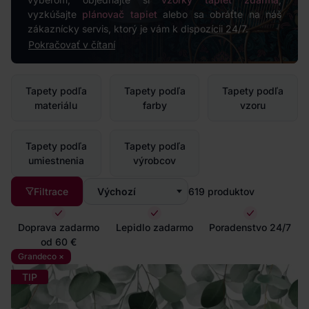
vyzkúšajte
plánovač tapiet
alebo sa obráťte na náš
zákaznícky servis, ktorý je vám k dispozícii 24/7.
Pokračovať v čítaní
Tapety podľa
Tapety podľa
Tapety podľa
materiálu
farby
vzoru
Tapety podľa
Tapety podľa
umiestnenia
výrobcov
Filtrace
Výchozí
619
produktov
Doprava zadarmo
Lepidlo zadarmo
Poradenstvo 24/7
od 60 €
Grandeco ×
TIP