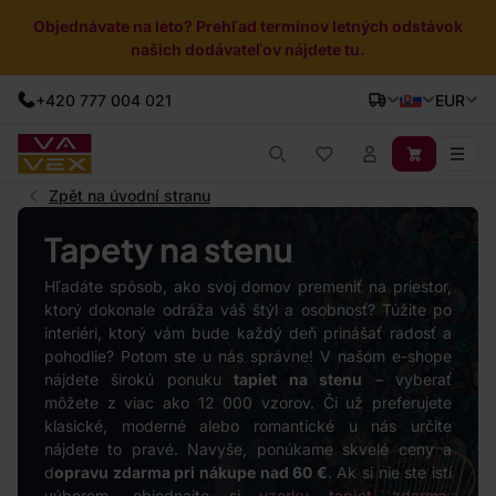
Objednávate na leto? Prehľad termínov letných odstávok
našich dodávateľov nájdete tu.
+420 777 004 021
EUR
Zpět na úvodní stranu
Tapety na stenu
Hľadáte spôsob, ako svoj domov premeniť na priestor,
ktorý dokonale odráža váš štýl a osobnosť? Túžite po
interiéri, ktorý vám bude každý deň prinášať radosť a
pohodlie? Potom ste u nás správne! V našom e-shope
nájdete širokú ponuku
tapiet na stenu
– vyberať
môžete z viac ako 12 000 vzorov. Či už preferujete
klasické, moderné alebo romantické u nás určite
nájdete to pravé. Navyše, ponúkame skvelé ceny a
d
opravu zdarma pri nákupe nad 60 €
. Ak si nie ste istí
výberom, objednajte si
vzorky tapiet zdarma
,