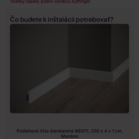
Všetky tapety podľa výrobcu Eijffinger
Čo budete k inštalácii potrebovať?
Podlahová lišta štandardná MD011, 200 x 4 x 1 cm,
Mardom