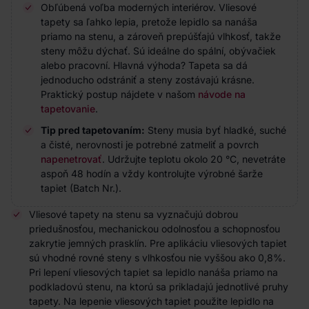
Obľúbená voľba moderných interiérov. Vliesové
tapety sa ľahko lepia, pretože lepidlo sa nanáša
priamo na stenu, a zároveň prepúšťajú vlhkosť, takže
steny môžu dýchať. Sú ideálne do spální, obývačiek
alebo pracovní. Hlavná výhoda? Tapeta sa dá
jednoducho odstrániť a steny zostávajú krásne.
Praktický postup nájdete v našom
návode na
tapetovanie
.
Tip pred tapetovaním:
Steny musia byť hladké, suché
a čisté, nerovnosti je potrebné zatmeliť a povrch
napenetrovať
. Udržujte teplotu okolo 20 °C, nevetráte
aspoň 48 hodín a vždy kontrolujte výrobné šarže
tapiet (Batch Nr.).
Vliesové tapety na stenu sa vyznačujú dobrou
priedušnosťou, mechanickou odolnosťou a schopnosťou
zakrytie jemných prasklín. Pre aplikáciu vliesových tapiet
sú vhodné rovné steny s vlhkosťou nie vyššou ako 0,8%.
Pri lepení vliesových tapiet sa lepidlo nanáša priamo na
podkladovú stenu, na ktorú sa prikladajú jednotlivé pruhy
tapety. Na lepenie vliesových tapiet použite lepidlo na