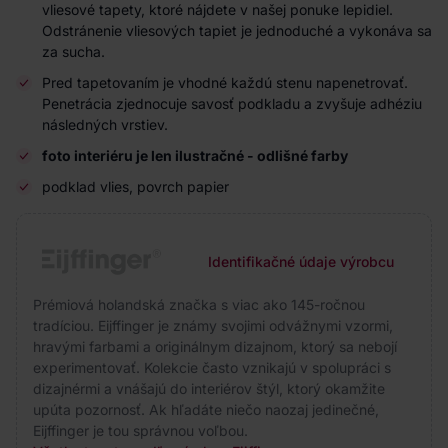
vliesové tapety, ktoré nájdete v našej ponuke lepidiel.
Odstránenie vliesových tapiet je jednoduché a vykonáva sa
za sucha.
Pred tapetovaním je vhodné každú stenu napenetrovať.
Penetrácia zjednocuje savosť podkladu a zvyšuje adhéziu
následných vrstiev.
foto interiéru je len ilustračné - odlišné farby
podklad vlies, povrch papier
Identifikačné údaje výrobcu
Prémiová holandská značka s viac ako 145-ročnou
tradíciou. Eijffinger je známy svojimi odvážnymi vzormi,
hravými farbami a originálnym dizajnom, ktorý sa nebojí
experimentovať. Kolekcie často vznikajú v spolupráci s
dizajnérmi a vnášajú do interiérov štýl, ktorý okamžite
upúta pozornosť. Ak hľadáte niečo naozaj jedinečné,
Eijffinger je tou správnou voľbou.