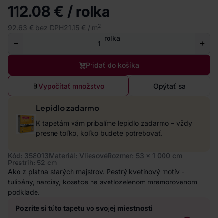
112.08 € / rolka
2
92.63 € bez DPH
21.15 € / m
rolka
Pridať do košíka
Vypočítať množstvo
Opýtať sa
Lepidlo zadarmo
K tapetám vám pribalíme lepidlo zadarmo – vždy
presne toľko, koľko budete potrebovať.
Kód: 358013
Materiál: Vliesové
Rozmer: 53 x 1 000 cm
Prestrih: 52 cm
Ako z plátna starých majstrov. Pestrý kvetinový motív -
tulipány, narcisy, kosatce na svetlozelenom mramorovanom
podklade.
Pozrite si túto tapetu vo svojej miestnosti