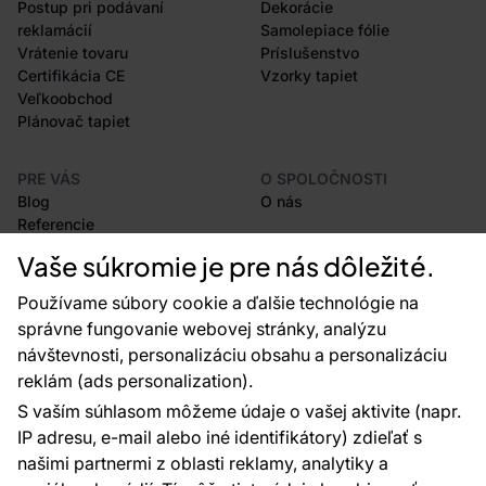
Postup pri podávaní
Dekorácie
reklamácií
Samolepiace fólie
Vrátenie tovaru
Príslušenstvo
Certifikácia CE
Vzorky tapiet
Veľkoobchod
Plánovač tapiet
PRE VÁS
O SPOLOČNOSTI
Blog
O nás
Referencie
Projekty EU
Vaše súkromie je pre nás dôležité.
Rady a tipy
Najčastejšie otázky
Používame súbory cookie a ďalšie technológie na
správne fungovanie webovej stránky, analýzu
návštevnosti, personalizáciu obsahu a personalizáciu
reklám (ads personalization).
Kontakty
S vaším súhlasom môžeme údaje o vašej aktivite (napr.
Sme tu pre vás 24 hodín denne, 7 dní v
IP adresu, e-mail alebo iné identifikátory) zdieľať s
týždni
našimi partnermi z oblasti reklamy, analytiky a
+420 777 004 021