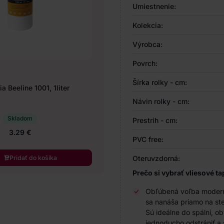
Umiestnenie:
Kolekcia:
Výrobca:
Povrch:
Šírka rolky - cm:
a Beeline 1001, 1liter
Návin rolky - cm:
Skladom
Prestrih - cm:
3.29 €
PVC free:
Pridať do košíka
Oteruvzdorná:
Prečo si vybrať vliesové ta
Obľúbená voľba modernýc
sa nanáša priamo na ste
Sú ideálne do spální, o
jednoducho odstrániť a 