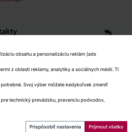
takty
pre vás 24 hodín denne, 7 dní v týždni
 777 004 021
info@vavex.cz
lizáciu obsahu a personalizáciu reklám (ads
990 s.r.o., IČ: 26776251, DIČ: CZ26776251
elecká 330, Příbram 261 01
ermi z oblasti reklamy, analytiky a sociálnych médií. Tí
kontakty
ne potrebné. Svoj výber môžete kedykoľvek zmeniť
) pre technický prevádzku, prevenciu podvodov,
Ochrana osobných údajov
Cookies
Prispôsobiť nastavenia
Prijmout všetko