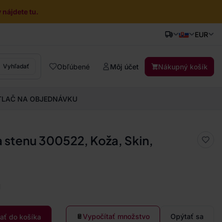
nájdete tu.
EUR
Obľúbené
Môj účet
Nákupný košík
Vyhľadať
TLAČ NA OBJEDNÁVKU
a stenu 300522, Koža, Skin,
a
Vypočítať množstvo
Opýtať sa
dať do košíka