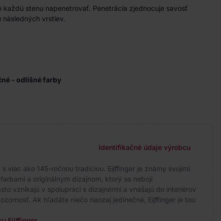
 každú stenu napenetrovať. Penetrácia zjednocuje savosť
 následných vrstiev.
ačné - odlišné farby
Identifikačné údaje výrobcu
 viac ako 145-ročnou tradíciou. Eijffinger je známy svojimi
arbami a originálnym dizajnom, ktorý sa nebojí
to vznikajú v spolupráci s dizajnérmi a vnášajú do interiérov
ozornosť. Ak hľadáte niečo naozaj jedinečné, Eijffinger je tou
u Eijffinger