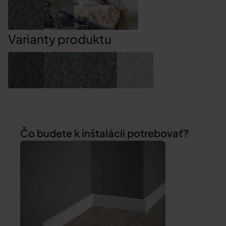
Varianty produktu
Čo budete k inštalácii potrebovať?