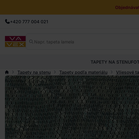
Objednávat
+420 777 004 021
TAPETY NA STENU
FO
Tapety na stenu
Tapety podľa materiálu
Vliesové t