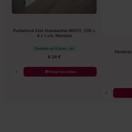
Podlahová lišta štandardná MD011, 200 x
4 x 1 cm, Mardom
Dodanie do 10 prac. dní
Penetráci
8.34 €
Pridať do košíka