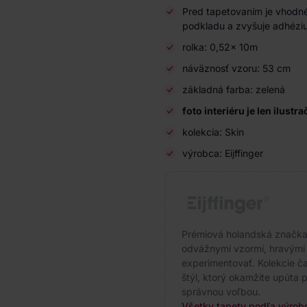
Pred tapetovaním je vhodné
podkladu a zvyšuje adhéziu
rolka: 0,52x 10m
náväznosť vzoru: 53 cm
základná farba: zelená
foto interiéru je len ilustr
kolekcia: Skin
výrobca: Eijffinger
Prémiová holandská značka s
odvážnymi vzormi, hravými f
experimentovať. Kolekcie čas
štýl, ktorý okamžite upúta p
správnou voľbou.
Všetky tapety podľa výrobc