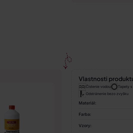
Vlastnosti produkt
Čistenie vodou
Tapety s
Odstránenie bezo zvyšku
Materiál:
Farba:
Vzory: