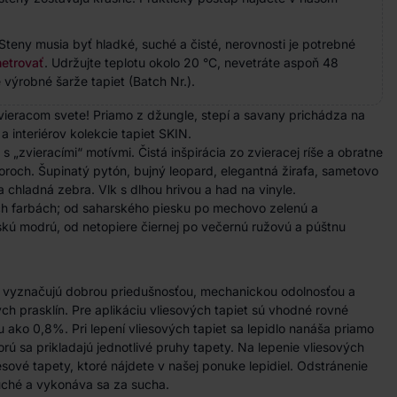
Steny musia byť hladké, suché a čisté, nerovnosti je potrebné
etrovať
. Udržujte teplotu okolo 20 °C, nevetráte aspoň 48
 výrobné šarže tapiet (Batch Nr.).
zvieracom svete! Priamo z džungle, stepí a savany prichádza na
a interiérov kolekcie tapiet SKIN.
s „zvieracími“ motívmi. Čistá inšpirácia zo zvieracej ríše a obratne
oroch. Šupinatý
pytón
, bujný leopard, elegantná žirafa, sametovo
a chladná zebra. Vlk s dlhou hrivou a had na vinyle.
h farbách; od saharského piesku po mechovo zelenú a
skú modrú, od netopiere čiernej po večernú ružovú a púštnu
a vyznačujú dobrou priedušnosťou, mechanickou odolnosťou a
h prasklín. Pre aplikáciu vliesových tapiet sú vhodné rovné
u ako 0,8%. Pri lepení vliesových tapiet sa lepidlo nanáša priamo
rú sa prikladajú jednotlivé pruhy tapety. Na lepenie vliesových
iesové tapety, ktoré nájdete v našej ponuke lepidiel. Odstránenie
duché a vykonáva sa za sucha.