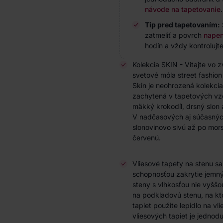
návode na tapetovanie
.
Tip pred tapetovaním:
zatmeliť a povrch
napen
hodín a vždy kontrolujte
Kolekcia SKIN - Vitajte vo 
svetové móla street fashion 
Skin je neohrozená kolekcia 
zachytená v tapetových vz
mäkký krokodíl, drsný slon 
V nadčasových aj súčasnýc
slonovinovo sivú až po mor
červenú.
Vliesové tapety na stenu s
schopnosťou zakrytie jemnýc
steny s vlhkosťou nie vyššo
na podkladovú stenu, na kto
tapiet použite lepidlo na vl
vliesových tapiet je jedno