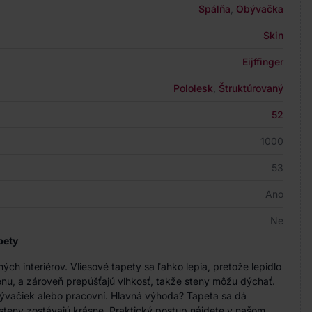
Spálňa
,
Obývačka
Skin
Eijffinger
Pololesk
,
Štruktúrovaný
52
1000
53
Ano
Ne
pety
h interiérov. Vliesové tapety sa ľahko lepia, pretože lepidlo
nu, a zároveň prepúšťajú vlhkosť, takže steny môžu dýchať.
bývačiek alebo pracovní. Hlavná výhoda? Tapeta sa dá
steny zostávajú krásne. Praktický postup nájdete v našom