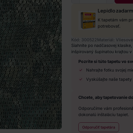
Lepidlo zadar
K tapetám vám pri
potrebovať.
Kód: 300522
Materiál: Vliesové
Siahnite po nadčasovej klasike,
inšpirovaný šupinatou krajtou v
Pozrite si túto tapetu vo sv
Nahrajte fotku svojej mi
Vyskúšajte naše tapety 
Chcete, aby tapetovanie d
Odporučíme vám profesionál
dokonalú inštaláciu tapiet.
Odporučiť tapetára