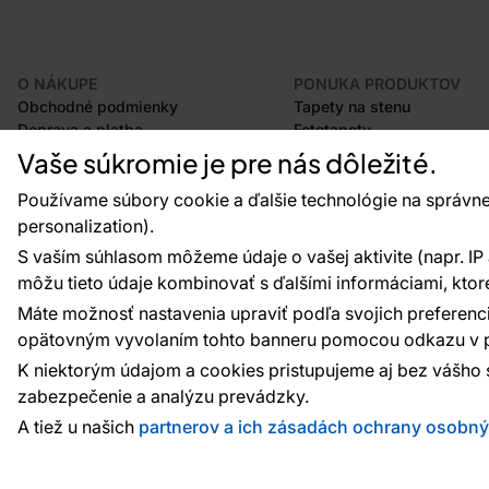
O NÁKUPE
PONUKA PRODUKTOV
Obchodné podmienky
Tapety na stenu
Doprava a platba
Fototapety
Odstúpenie od zmluvy
Lišty
Vaše súkromie je pre nás dôležité.
Postup pri podávaní reklamácií
Dekorácie
Vrátenie tovaru
Samolepiace fólie
Používame súbory cookie a ďalšie technológie na správne
Certifikácia CE
Príslušenstvo
personalization).
Veľkoobchod
Vzorky tapiet
S vaším súhlasom môžeme údaje o vašej aktivite (napr. IP ad
Plánovač tapiet
môžu tieto údaje kombinovať s ďalšími informáciami, ktoré s
Máte možnosť nastavenia upraviť podľa svojich preferenci
opätovným vyvolaním tohto banneru pomocou odkazu v p
Platobné metódy:
Platby zaisťuje:
K niektorým údajom a cookies pristupujeme aj bez vášho 
zabezpečenie a analýzu prevádzky.
A tiež u našich
partnerov a ich zásadách ochrany osobn
© 2010 - 2026
Vavex
. Všetky práva vyhradené. Creat