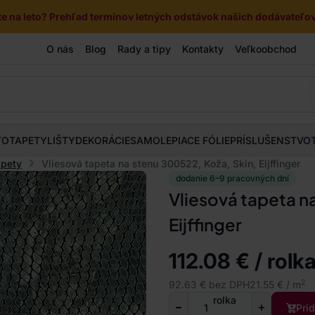
e na leto? Prehľad termínov letných odstávok našich dodávateľov 
O nás
Blog
Rady a tipy
Kontakty
Veľkoobchod
TOTAPETY
LIŠTY
DEKORÁCIE
SAMOLEPIACE FÓLIE
PRÍSLUŠENSTVO
apety
Vliesová tapeta na stenu 300522, Koža, Skin, Eijffinger
dodanie 6–9 pracovných dní
Vliesová tapeta n
Eijffinger
112.08 € / rolk
2
92.63 € bez DPH
21.55 € / m
rolka
Pri