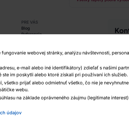
PRE VÁS
Blog
Kon
Referencie
Sme tu 
Projekty EU
+420
Rady a tipy
Najčastejšie otázky
 fungovanie webovej stránky, analýzu návštevnosti, persona
Vavex 1
Dělostř
resu, e-mail alebo iné identifikátory) zdieľať s našimi partn
O SPOLOČNOSTI
Ďalšie 
O nás
te im poskytli alebo ktoré získali pri používaní ich služieb.
í, všetko prijať alebo odmietnuť všetko, čo nie je nevyhnut
ätičke webu.
súhlasu na základe oprávneného záujmu (legitimate interest
ých údajov
ed:
Reklalink s.r.o.