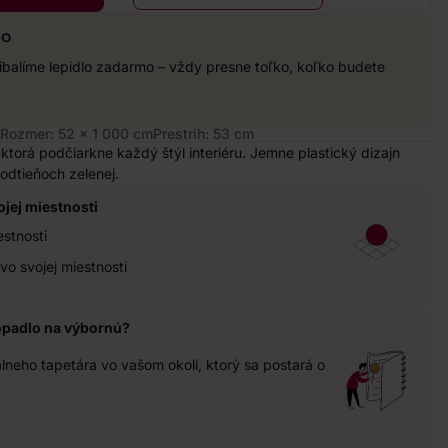
mo
balíme lepidlo zadarmo – vždy presne toľko, koľko budete
Rozmer: 52 x 1 000 cm
Prestrih: 53 cm
 ktorá podčiarkne každý štýl interiéru. Jemne plastický dizajn
 odtieňoch zelenej.
ojej miestnosti
estnosti
vo svojej miestnosti
opadlo na výbornú?
neho tapetára vo vašom okolí, ktorý sa postará o