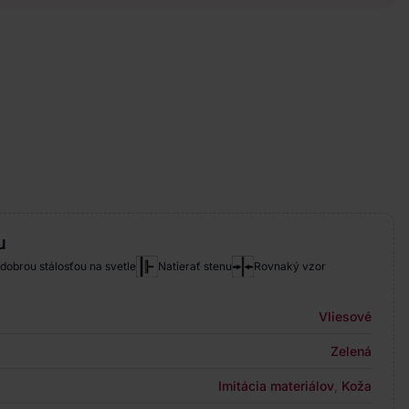
u
 dobrou stálosťou na svetle
Natierať stenu
Rovnaký vzor
Vliesové
Zelená
Imitácia materiálov
,
Koža