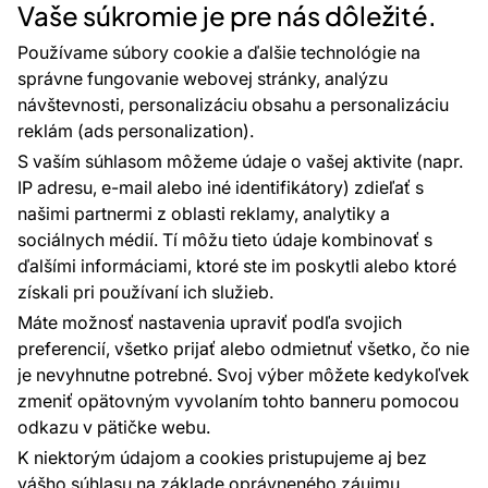
Vaše súkromie je pre nás dôležité.
Rady a tipy
Najčastejšie otázky
Používame súbory cookie a ďalšie technológie na
správne fungovanie webovej stránky, analýzu
návštevnosti, personalizáciu obsahu a personalizáciu
reklám (ads personalization).
Kontakty
S vaším súhlasom môžeme údaje o vašej aktivite (napr.
Sme tu pre vás 24 hodín denne, 7 dní v
IP adresu, e-mail alebo iné identifikátory) zdieľať s
týždni
našimi partnermi z oblasti reklamy, analytiky a
+420 777 004 021
sociálnych médií. Tí môžu tieto údaje kombinovať s
info@vavex.cz
ďalšími informáciami, ktoré ste im poskytli alebo ktoré
získali pri používaní ich služieb.
Vavex 1990 s.r.o., IČ: 26776251, DIČ: CZ26776251
Dělostřelecká 330, Příbram 261 01
Máte možnosť nastavenia upraviť podľa svojich
Ďalšie kontakty
preferencií, všetko prijať alebo odmietnuť všetko, čo nie
je nevyhnutne potrebné. Svoj výber môžete kedykoľvek
zmeniť opätovným vyvolaním tohto banneru pomocou
Platobné metódy:
odkazu v pätičke webu.
Platby zaisťuje:
K niektorým údajom a cookies pristupujeme aj bez
vášho súhlasu na základe oprávneného záujmu