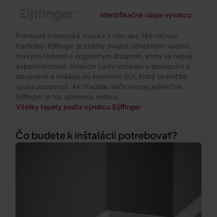
Identifikačné údaje výrobcu
Prémiová holandská značka s viac ako 145-ročnou
tradíciou. Eijffinger je známy svojimi odvážnymi vzormi,
hravými farbami a originálnym dizajnom, ktorý sa nebojí
experimentovať. Kolekcie často vznikajú v spolupráci s
dizajnérmi a vnášajú do interiérov štýl, ktorý okamžite
upúta pozornosť. Ak hľadáte niečo naozaj jedinečné,
Eijffinger je tou správnou voľbou.
Všetky tapety podľa výrobcu Eijffinger
Čo budete k inštalácii potrebovať?