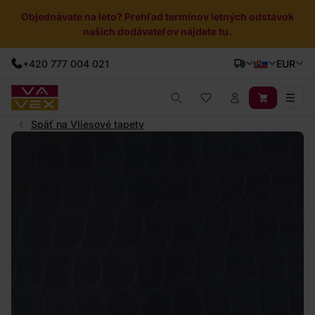
Objednávate na leto? Prehľad termínov letných odstávok
našich dodávateľov nájdete tu.
+420 777 004 021
EUR
Späť na Vliesové tapety