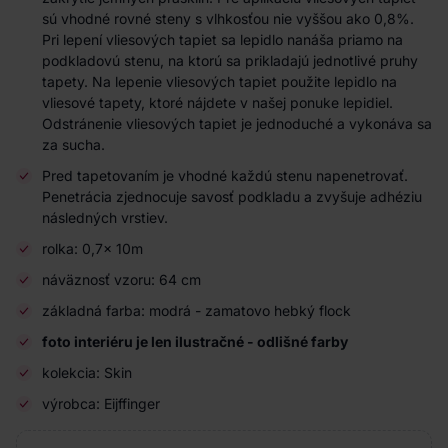
sú vhodné rovné steny s vlhkosťou nie vyššou ako 0,8%.
Pri lepení vliesových tapiet sa lepidlo nanáša priamo na
podkladovú stenu, na ktorú sa prikladajú jednotlivé pruhy
tapety. Na lepenie vliesových tapiet použite lepidlo na
vliesové tapety, ktoré nájdete v našej ponuke lepidiel.
Odstránenie vliesových tapiet je jednoduché a vykonáva sa
za sucha.
Pred tapetovaním je vhodné každú stenu napenetrovať.
Penetrácia zjednocuje savosť podkladu a zvyšuje adhéziu
následných vrstiev.
rolka: 0,7x 10m
náväznosť vzoru: 64 cm
základná farba: modrá - zamatovo hebký flock
foto interiéru je len ilustračné - odlišné farby
kolekcia: Skin
výrobca: Eijffinger