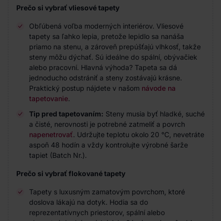
Prečo si vybrať vliesové tapety
Obľúbená voľba moderných interiérov. Vliesové
tapety sa ľahko lepia, pretože lepidlo sa nanáša
priamo na stenu, a zároveň prepúšťajú vlhkosť, takže
steny môžu dýchať. Sú ideálne do spální, obývačiek
alebo pracovní. Hlavná výhoda? Tapeta sa dá
jednoducho odstrániť a steny zostávajú krásne.
Praktický postup nájdete v našom
návode na
tapetovanie
.
Tip pred tapetovaním:
Steny musia byť hladké, suché
a čisté, nerovnosti je potrebné zatmeliť a povrch
napenetrovať
. Udržujte teplotu okolo 20 °C, nevetráte
aspoň 48 hodín a vždy kontrolujte výrobné šarže
tapiet (Batch Nr.).
Prečo si vybrať flokované tapety
Tapety s luxusným zamatovým povrchom, ktoré
doslova lákajú na dotyk. Hodia sa do
reprezentatívnych priestorov, spální alebo