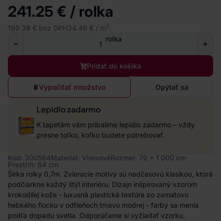
241.25 € / rolka
2
199.38 € bez DPH
34.46 € / m
rolka
Pridať do košíka
Vypočítať množstvo
Opýtať sa
Lepidlo zadarmo
K tapetám vám pribalíme lepidlo zadarmo – vždy
presne toľko, koľko budete potrebovať.
Kód: 300564
Materiál: Vliesové
Rozmer: 70 x 1 000 cm
Prestrih: 64 cm
Šírka rolky 0,7m. Zvieracie motívy sú nadčasovú klasikou, ktorá
podčiarkne každý štýl interiéru. Dizajn inšpirovaný vzorom
krokodílej kože - luxusná plastická textúra zo zamatovo
hebkého flocku v odtieňoch tmavo modrej - farby sa menia
podľa dopadu svetla. Odporúčame si vyžiadať vzorku.