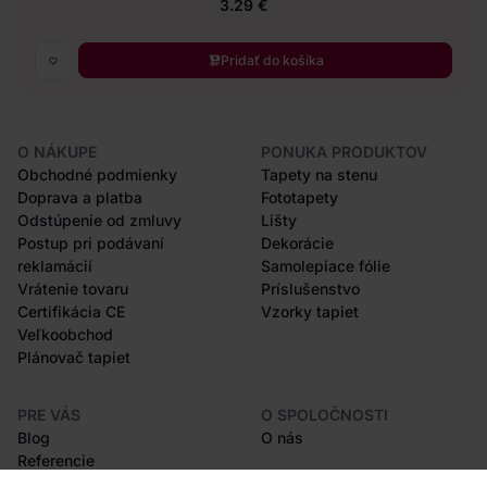
3.29 €
Pridať do košíka
O NÁKUPE
PONUKA PRODUKTOV
Obchodné podmienky
Tapety na stenu
Doprava a platba
Fototapety
Odstúpenie od zmluvy
Lišty
Postup pri podávaní
Dekorácie
reklamácií
Samolepiace fólie
Vrátenie tovaru
Príslušenstvo
Certifikácia CE
Vzorky tapiet
Veľkoobchod
Plánovač tapiet
PRE VÁS
O SPOLOČNOSTI
Blog
O nás
Referencie
Projekty EU