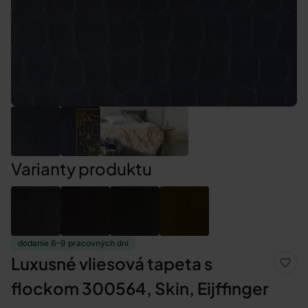
Varianty produktu
dodanie 6–9 pracovných dní
Luxusné vliesová tapeta s
flockom 300564, Skin, Eijffinger