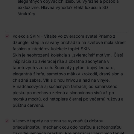
elegantných obývacích izieb. Sú výrazné a pôsobia
exkluzívne. Hlavná výhoda? Efekt luxusu a 3D
štruktúry.
Kolekcia SKIN - Vitajte vo zvieracom svete! Priamo z
džungle, stepí a savany prichádza na svetové móla street
fashion a interiérov kolekcie tapiet SKIN.
Skin je neohrozená kolekcia s „zvieracími“ motívmi. Čistá
inšpirácia zo zvieracej ríše a obratne zachytená v
tapetových vzoroch. Šupinatý
pytón
, bujný leopard,
elegantná žirafa, sametovo mäkký krokodíl, drsný slon a
chladná zebra. Vlk s dlhou hrivou a had na vinyle.
V nadčasových aj súčasných farbách; od saharského
piesku po mechovo zelenú a slonovinovo sivú až po
morskú modrú, od netopiere čiernej po večernú ružovú a
púštnu červenú.
Vliesové tapety na stenu sa vyznačujú dobrou
priedušnosťou, mechanickou odolnosťou a schopnosťou
zakrytie jemných prasklín. Pre aplikáciu vliesových tapiet