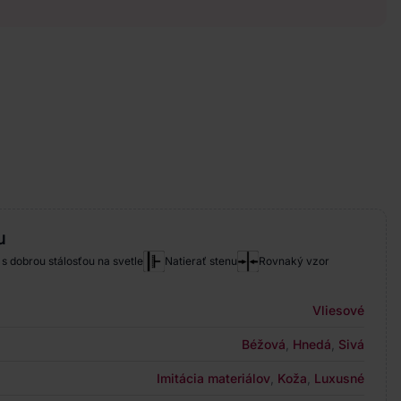
u
s dobrou stálosťou na svetle
Natierať stenu
Rovnaký vzor
Vliesové
Béžová
,
Hnedá
,
Sivá
Imitácia materiálov
,
Koža
,
Luxusné