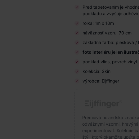
Pred tapetovaním je vhodné
podkladu a zvyšuje adhéziu
rolka: 1m x 10m
náväznosť vzoru: 70 cm
základná farba: piesková /
foto interiéru je len ilustr
podklad vlies, povrch vinyl
kolekcia: Skin
výrobca: Eijffinger
Prémiová holandská značka s
odvážnymi vzormi, hravými f
experimentovať. Kolekcie čas
štýl, ktorý okamžite upúta p