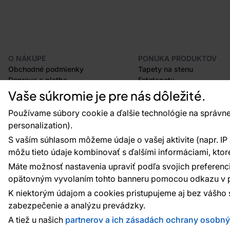
O NÁKUPE
PONUKA PRODUKTOV
Obchodné podmienky
Tapety na stenu
Doprava a platba
Fototapety
Odstúpenie od zmluvy
Lišty
Vaše súkromie je pre nás dôležité.
Postup pri podávaní reklamácií
Dekorácie
Vrátenie tovaru
Samolepiace fólie
Používame súbory cookie a ďalšie technológie na správne
Certifikácia CE
Príslušenstvo
personalization).
Veľkoobchod
Vzorky tapiet
S vaším súhlasom môžeme údaje o vašej aktivite (napr. IP ad
Plánovač tapiet
môžu tieto údaje kombinovať s ďalšími informáciami, ktoré s
Máte možnosť nastavenia upraviť podľa svojich preferenci
opätovným vyvolaním tohto banneru pomocou odkazu v p
Platobné metódy:
Platby zaisťuje:
K niektorým údajom a cookies pristupujeme aj bez vášho 
zabezpečenie a analýzu prevádzky.
A tiež u našich
partnerov a ich zásadách ochrany osobn