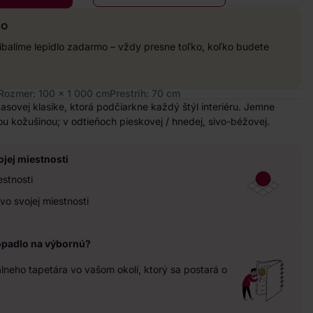
mo
balíme lepidlo zadarmo – vždy presne toľko, koľko budete
Rozmer: 100 x 1 000 cm
Prestrih: 70 cm
časovej klasike, ktorá podčiarkne každý štýl interiéru. Jemne
čou kožušinou; v odtieňoch pieskovej / hnedej, sivo-béžovej.
ojej miestnosti
estnosti
vo svojej miestnosti
opadlo na výbornú?
neho tapetára vo vašom okolí, ktorý sa postará o