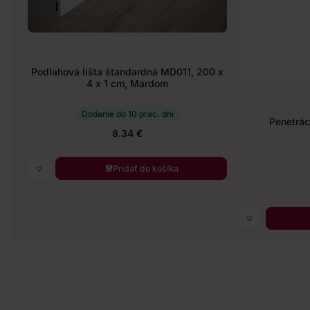
Podlahová lišta štandardná MD011, 200 x
4 x 1 cm, Mardom
Dodanie do 10 prac. dní
Penetráci
8.34 €
Pridať do košíka