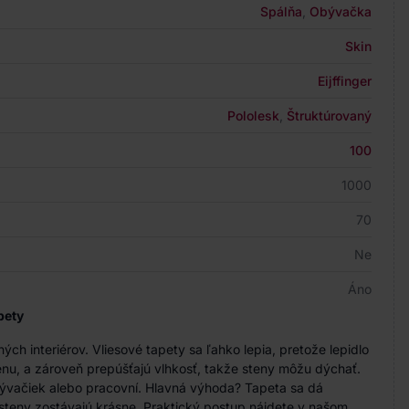
Spálňa
,
Obývačka
Skin
Eijffinger
Pololesk
,
Štruktúrovaný
100
1000
70
Ne
Áno
pety
h interiérov. Vliesové tapety sa ľahko lepia, pretože lepidlo
nu, a zároveň prepúšťajú vlhkosť, takže steny môžu dýchať.
bývačiek alebo pracovní. Hlavná výhoda? Tapeta sa dá
steny zostávajú krásne. Praktický postup nájdete v našom