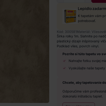
Lepidlo zadar
K tapetám vám pri
potrebovať.
Kód: 300581
Materiál: Vliesové
Šírka rolky 1m. Siahnite po nad
plastický dizajn inšpirovaný vl
Podklad vlies, povrch vinyl.
Pozrite si túto tapetu vo sv
Nahrajte fotku svojej mi
Vyskúšajte naše tapety 
Chcete, aby tapetovanie d
Odporučíme vám profesionál
dokonalú inštaláciu tapiet.