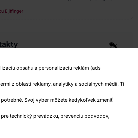
u Eijffinger
takty
pre vás 24 hodín denne, 7 dní v týždni
 777 004 021
info@vavex.cz
lizáciu obsahu a personalizáciu reklám (ads
990 s.r.o., IČ: 26776251, DIČ: CZ26776251
elecká 330, Příbram 261 01
ermi z oblasti reklamy, analytiky a sociálnych médií. Tí
kontakty
ne potrebné. Svoj výber môžete kedykoľvek zmeniť
) pre technický prevádzku, prevenciu podvodov,