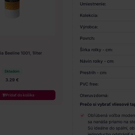
Umiestnenie:
Kolekcia:
Výrobca:
Povrch:
Šírka rolky - cm:
a Beeline 1001, 1liter
Návin rolky - cm:
Skladom
Prestrih - cm:
3.29 €
PVC free:
Pridať do košíka
Oteruvzdorná:
Prečo si vybrať vliesové ta
Obľúbená voľba modernýc
sa nanáša priamo na ste
Sú ideálne do spální, o
jednoducho odstrániť a 