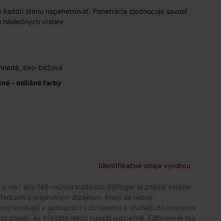
 každú stenu napenetrovať. Penetrácia zjednocuje savosť
 následných vrstiev.
 hnedá, sivo-béžová
ačné - odlišné farby
Identifikačné údaje výrobcu
 viac ako 145-ročnou tradíciou. Eijffinger je známy svojimi
arbami a originálnym dizajnom, ktorý sa nebojí
to vznikajú v spolupráci s dizajnérmi a vnášajú do interiérov
ozornosť. Ak hľadáte niečo naozaj jedinečné, Eijffinger je tou