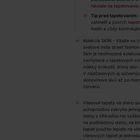
návode na tapetovanie
.
Tip pred tapetovaním:
zatmeliť a povrch
napen
hodín a vždy kontrolujte
Kolekcia SKIN - Vitajte vo 
svetové móla street fashion 
Skin je neohrozená kolekcia 
zachytená v tapetových vz
mäkký krokodíl, drsný slon 
V nadčasových aj súčasnýc
slonovinovo sivú až po mor
červenú.
Vliesové tapety na stenu s
schopnosťou zakrytie jemnýc
steny s vlhkosťou nie vyššo
na podkladovú stenu, na kto
tapiet použite lepidlo na vl
vliesových tapiet je jedno