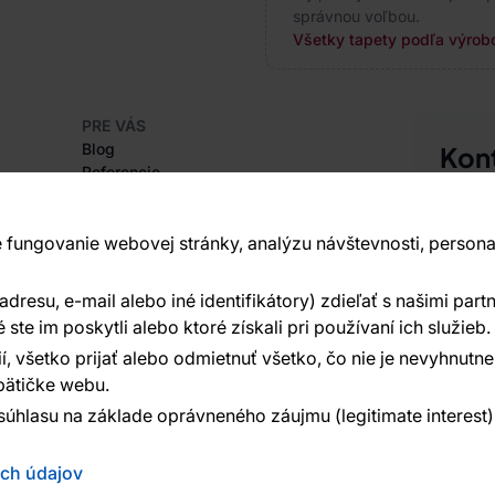
správnou voľbou.
Všetky tapety podľa výrobc
PRE VÁS
Blog
Kon
Referencie
Sme tu 
Projekty EU
+420
Rady a tipy
Najčastejšie otázky
 fungovanie webovej stránky, analýzu návštevnosti, persona
Vavex 1
Dělostř
resu, e-mail alebo iné identifikátory) zdieľať s našimi partn
O SPOLOČNOSTI
Ďalšie 
O nás
te im poskytli alebo ktoré získali pri používaní ich služieb.
í, všetko prijať alebo odmietnuť všetko, čo nie je nevyhnut
ätičke webu.
súhlasu na základe oprávneného záujmu (legitimate interest
ých údajov