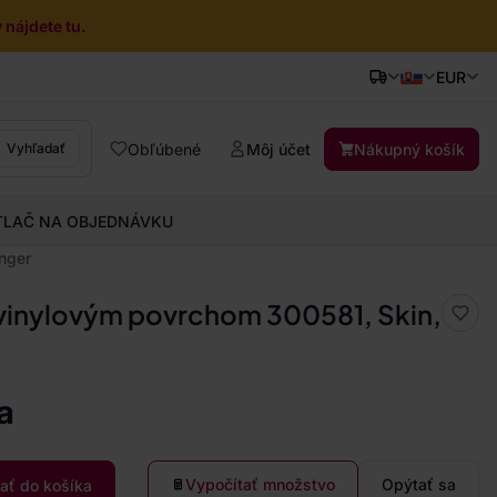
nájdete tu.
EUR
Obľúbené
Môj účet
Nákupný košík
Vyhľadať
TLAČ NA OBJEDNÁVKU
inger
 vinylovým povrchom 300581, Skin,
a
Vypočítať množstvo
Opýtať sa
dať do košíka