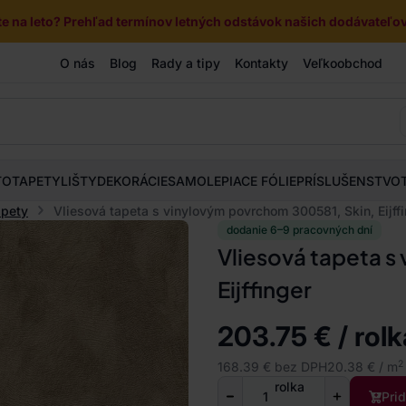
e na leto? Prehľad termínov letných odstávok našich dodávateľov 
O nás
Blog
Rady a tipy
Kontakty
Veľkoobchod
TOTAPETY
LIŠTY
DEKORÁCIE
SAMOLEPIACE FÓLIE
PRÍSLUŠENSTVO
apety
Vliesová tapeta s vinylovým povrchom 300581, Skin, Eijff
dodanie 6–9 pracovných dní
Vliesová tapeta s
Eijffinger
203.75 € / rolk
2
168.39 € bez DPH
20.38 € / m
rolka
Pri