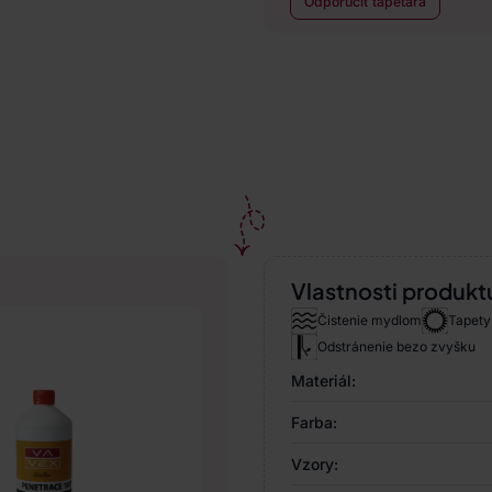
Odporučiť tapetára
Vlastnosti produkt
Čistenie mydlom
Tapety 
Odstránenie bezo zvyšku
Materiál:
Farba:
Vzory: