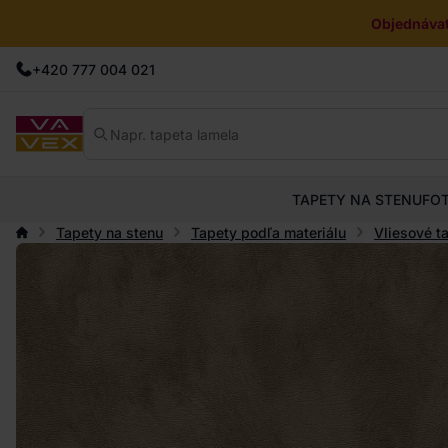
Objednávat
+420 777 004 021
TAPETY NA STENU
FO
Tapety na stenu
Tapety podľa materiálu
Vliesové t