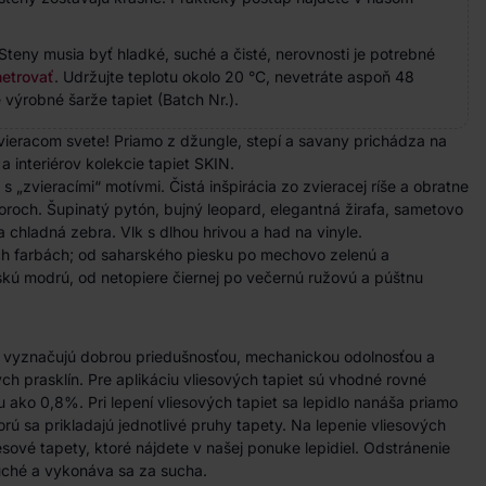
Steny musia byť hladké, suché a čisté, nerovnosti je potrebné
etrovať
. Udržujte teplotu okolo 20 °C, nevetráte aspoň 48
 výrobné šarže tapiet (Batch Nr.).
zvieracom svete! Priamo z džungle, stepí a savany prichádza na
a interiérov kolekcie tapiet SKIN.
s „zvieracími“ motívmi. Čistá inšpirácia zo zvieracej ríše a obratne
oroch. Šupinatý
pytón
, bujný leopard, elegantná žirafa, sametovo
a chladná zebra. Vlk s dlhou hrivou a had na vinyle.
h farbách; od saharského piesku po mechovo zelenú a
skú modrú, od netopiere čiernej po večernú ružovú a púštnu
a vyznačujú dobrou priedušnosťou, mechanickou odolnosťou a
h prasklín. Pre aplikáciu vliesových tapiet sú vhodné rovné
u ako 0,8%. Pri lepení vliesových tapiet sa lepidlo nanáša priamo
rú sa prikladajú jednotlivé pruhy tapety. Na lepenie vliesových
iesové tapety, ktoré nájdete v našej ponuke lepidiel. Odstránenie
duché a vykonáva sa za sucha.