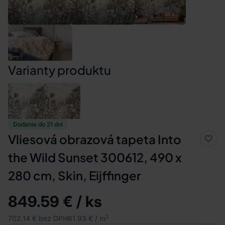
Varianty produktu
Dodanie do 21 dní
Vliesová obrazová tapeta Into
the Wild Sunset 300612, 490 x
280 cm, Skin, Eijffinger
849.59 € / ks
2
702.14 € bez DPH
61.93 € / m