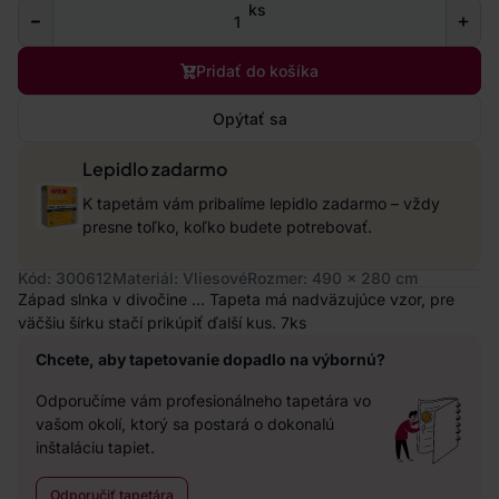
ks
Pridať do košíka
Opýtať sa
Lepidlo zadarmo
K tapetám vám pribalíme lepidlo zadarmo – vždy
presne toľko, koľko budete potrebovať.
Kód: 300612
Materiál: Vliesové
Rozmer: 490 x 280 cm
Západ slnka v divočine ... Tapeta má nadväzujúce vzor, pre
väčšiu šírku stačí prikúpiť ďalší kus. 7ks
Chcete, aby tapetovanie dopadlo na výbornú?
Odporučíme vám profesionálneho tapetára vo
vašom okolí, ktorý sa postará o dokonalú
inštaláciu tapiet.
Odporučiť tapetára