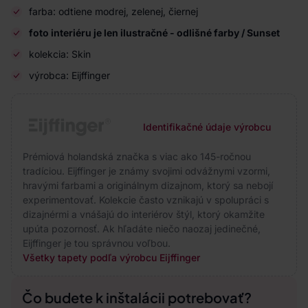
farba: odtiene modrej, zelenej, čiernej
foto interiéru je len ilustračné - odlišné farby / Sunset
kolekcia: Skin
výrobca: Eijffinger
Identifikačné údaje výrobcu
Prémiová holandská značka s viac ako 145-ročnou
tradíciou. Eijffinger je známy svojimi odvážnymi vzormi,
hravými farbami a originálnym dizajnom, ktorý sa nebojí
experimentovať. Kolekcie často vznikajú v spolupráci s
dizajnérmi a vnášajú do interiérov štýl, ktorý okamžite
upúta pozornosť. Ak hľadáte niečo naozaj jedinečné,
Eijffinger je tou správnou voľbou.
Všetky tapety podľa výrobcu Eijffinger
Čo budete k inštalácii potrebovať?