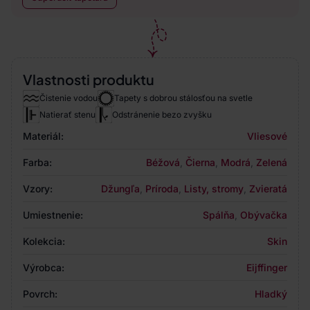
Vlastnosti produktu
Čistenie vodou
Tapety s dobrou stálosťou na svetle
Natierať stenu
Odstránenie bezo zvyšku
Materiál:
Vliesové
Farba:
Béžová
,
Čierna
,
Modrá
,
Zelená
Vzory:
Džungľa
,
Príroda
,
Listy, stromy
,
Zvieratá
Umiestnenie:
Spálňa
,
Obývačka
Kolekcia:
Skin
Výrobca:
Eijffinger
Povrch:
Hladký