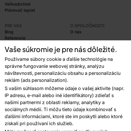
Veľkoobchod
Plánovač tapiet
PRE VÁS
O SPOLOČNOSTI
Blog
O nás
Referencie
Projekty EU
Vaše súkromie je pre nás dôležité.
Rady a tipy
Najčastejšie otázky
Používame súbory cookie a ďalšie technológie na
správne fungovanie webovej stránky, analýzu
návštevnosti, personalizáciu obsahu a personalizáciu
reklám (ads personalization).
Kontakty
S vaším súhlasom môžeme údaje o vašej aktivite (napr.
Sme tu pre vás 24 hodín denne, 7 dní v
IP adresu, e-mail alebo iné identifikátory) zdieľať s
týždni
našimi partnermi z oblasti reklamy, analytiky a
+420 777 004 021
sociálnych médií. Tí môžu tieto údaje kombinovať s
info@vavex.cz
ďalšími informáciami, ktoré ste im poskytli alebo ktoré
získali pri používaní ich služieb.
Vavex 1990 s.r.o., IČ: 26776251, DIČ: CZ26776251
Dělostřelecká 330, Příbram 261 01