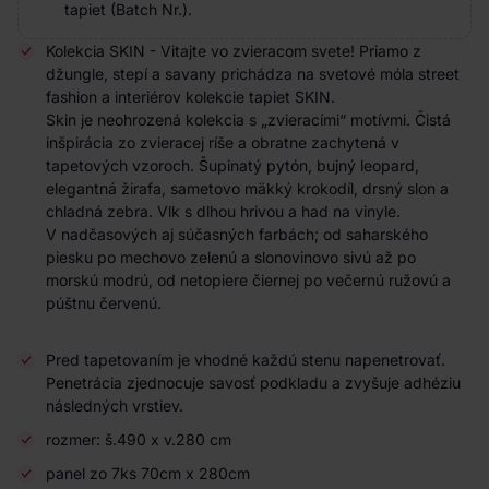
tapiet (Batch Nr.).
Kolekcia SKIN - Vitajte vo zvieracom svete! Priamo z
džungle, stepí a savany prichádza na svetové móla street
fashion a interiérov kolekcie tapiet SKIN.
Skin je neohrozená kolekcia s „zvieracími“ motívmi. Čistá
inšpirácia zo zvieracej ríše a obratne zachytená v
tapetových vzoroch. Šupinatý
pytón
, bujný leopard,
elegantná žirafa, sametovo mäkký krokodíl, drsný slon a
chladná zebra. Vlk s dlhou hrivou a had na vinyle.
V nadčasových aj súčasných farbách; od saharského
piesku po mechovo zelenú a slonovinovo sivú až po
morskú modrú, od netopiere čiernej po večernú ružovú a
púštnu červenú.
Pred tapetovaním je vhodné každú stenu napenetrovať.
Penetrácia zjednocuje savosť podkladu a zvyšuje adhéziu
následných vrstiev.
rozmer: š.490 x v.280 cm
panel zo 7ks 70cm x 280cm