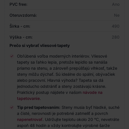
PVC free:
Ano
Oteruvzdorná:
Ne
Šírka - cm:
490
Výška - cm:
280
Prečo si vybrať vliesové tapety
Obľúbená voľba moderných interiérov. Vliesové
tapety sa ľahko lepia, pretože lepidlo sa nanáša
priamo na stenu, a zároveň prepúšťajú vlhkosť, takže
steny môžu dýchať. Sú ideálne do spální, obývačiek
alebo pracovní. Hlavná výhoda? Tapeta sa dá
jednoducho odstrániť a steny zostávajú krásne.
Praktický postup nájdete v našom
návode na
tapetovanie
.
Tip pred tapetovaním:
Steny musia byť hladké, suché
a čisté, nerovnosti je potrebné zatmeliť a povrch
napenetrovať
. Udržujte teplotu okolo 20 °C, nevetráte
aspoň 48 hodín a vždy kontrolujte výrobné šarže