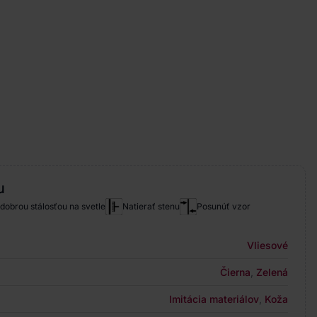
u
 dobrou stálosťou na svetle
Natierať stenu
Posunúť vzor
Vliesové
Čierna
,
Zelená
Imitácia materiálov
,
Koža