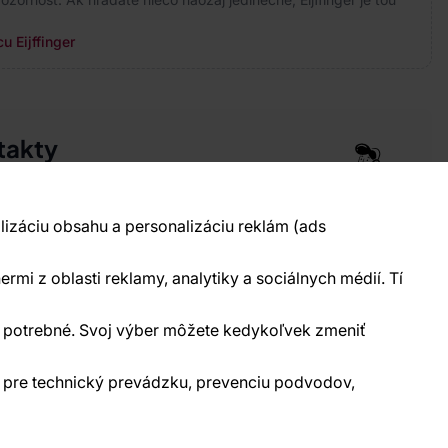
u Eijffinger
takty
pre vás 24 hodín denne, 7 dní v týždni
 777 004 021
info@vavex.cz
lizáciu obsahu a personalizáciu reklám (ads
990 s.r.o., IČ: 26776251, DIČ: CZ26776251
elecká 330, Příbram 261 01
ermi z oblasti reklamy, analytiky a sociálnych médií. Tí
kontakty
ne potrebné. Svoj výber môžete kedykoľvek zmeniť
) pre technický prevádzku, prevenciu podvodov,