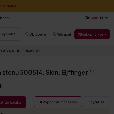
nájdete tu.
obchod
EUR
Obľúbené
Môj účet
Nákupný košík
Vyhľadať
TLAČ NA OBJEDNÁVKU
 stenu 300514, Skin, Eijffinger
a
Vypočítať množstvo
Opýtať sa
dať do košíka
mo