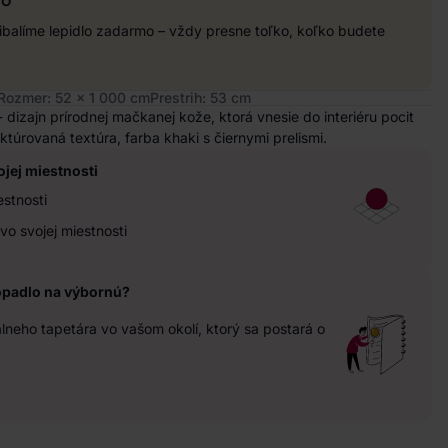
balíme lepidlo zadarmo – vždy presne toľko, koľko budete
Rozmer: 52 x 1 000 cm
Prestrih: 53 cm
 dizajn prírodnej mačkanej kože, ktorá vnesie do interiéru pocit
ktúrovaná textúra, farba khaki s čiernymi prelismi.
ojej miestnosti
estnosti
vo svojej miestnosti
opadlo na výbornú?
neho tapetára vo vašom okolí, ktorý sa postará o