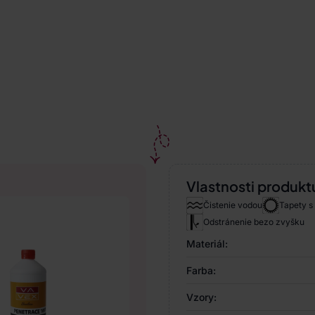
Vlastnosti produkt
Čistenie vodou
Tapety s
Odstránenie bezo zvyšku
Materiál:
Farba:
Vzory: