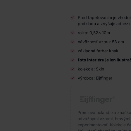
Pred tapetovaním je vhodné
podkladu a zvyšuje adhéziu
rolka: 0,52x 10m
náväznosť vzoru: 53 cm
základná farba: khaki
foto interiéru je len ilustr
kolekcia: Skin
výrobca: Eijffinger
Prémiová holandská značka s
odvážnymi vzormi, hravými f
experimentovať. Kolekcie čas
štýl, ktorý okamžite upúta p