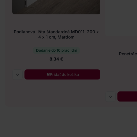
Podlahová lišta štandardná MD011, 200 x
4 x 1 cm, Mardom
Dodanie do 10 prac. dní
Penetráci
8.34 €
Pridať do košíka