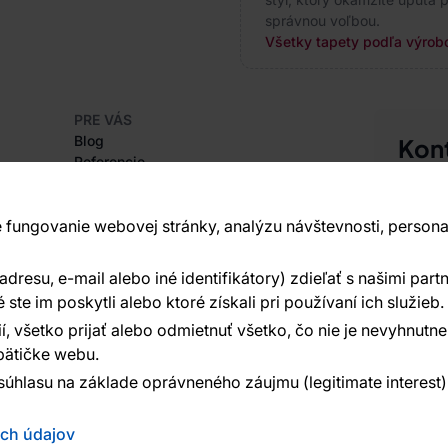
správnou voľbou.
Všetky tapety podľa výrobc
PRE VÁS
Blog
Kon
Referencie
Sme tu 
Projekty EU
+420
Rady a tipy
Najčastejšie otázky
 fungovanie webovej stránky, analýzu návštevnosti, persona
Vavex 1
Dělostř
resu, e-mail alebo iné identifikátory) zdieľať s našimi partn
O SPOLOČNOSTI
Ďalšie 
O nás
te im poskytli alebo ktoré získali pri používaní ich služieb.
í, všetko prijať alebo odmietnuť všetko, čo nie je nevyhnut
ätičke webu.
súhlasu na základe oprávneného záujmu (legitimate interest
ých údajov