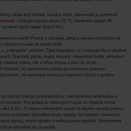
Steny musia byť hladké, suché a čisté, nerovnosti je potrebné
etrovať
. Udržujte teplotu okolo 20 °C, nevetráte aspoň 48
 výrobné šarže tapiet (Batch Nr.).
zvieracom svete! Priamo z džungle, stepí a savany prichádza na
a interiérov kolekcie tapiet SKIN.
s „zvieracími“ motívmi. Čistá inšpirácia zo zvieracej ríše a obratne
oroch. Šupinatý
pytón
, bujný leopard, elegantná žirafa, sametovo
a chladná zebra. Vlk s dlhou hrivou a had na vinyle.
h farbách; od saharského piesku po mechovo zelenú a
skú modrú, od netopiere čiernej po večernú ružovú a púštnu
a vyznačujú dobrou priedušnosťou, mechanickou odolnosťou a
h prasklín. Pre aplikáciu vliesových tapiet sú vhodné rovné
u ako 0,8%. Pri lepení vliesových tapiet sa lepidlo nanáša priamo
rú sa prikladajú jednotlivé pruhy tapety. Na lepenie vliesových
iesové tapety, ktoré nájdete v našej ponuke lepidiel. Odstránenie
duché a vykonáva sa za sucha.