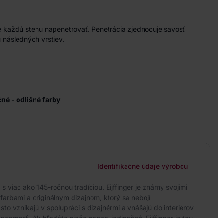
 každú stenu napenetrovať. Penetrácia zjednocuje savosť
 následných vrstiev.
ačné - odlišné farby
Identifikačné údaje výrobcu
 viac ako 145-ročnou tradíciou. Eijffinger je známy svojimi
arbami a originálnym dizajnom, ktorý sa nebojí
to vznikajú v spolupráci s dizajnérmi a vnášajú do interiérov
ozornosť. Ak hľadáte niečo naozaj jedinečné, Eijffinger je tou