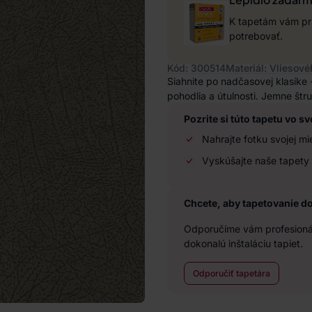
K tapetám vám pri
potrebovať.
Kód: 300514
Materiál: Vliesové
Siahnite po nadčasovej klasike -
pohodlia a útulnosti. Jemne štru
Pozrite si túto tapetu vo sv
Nahrajte fotku svojej mi
Vyskúšajte naše tapety 
Chcete, aby tapetovanie d
Odporučíme vám profesionál
dokonalú inštaláciu tapiet.
Odporučiť tapetára