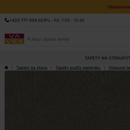
Objednávat
+420 777 004 021
Po - Pá: 7:00 - 15:30
TAPETY NA STENU
FO
Tapety na stenu
Tapety podľa materiálu
Vliesové t