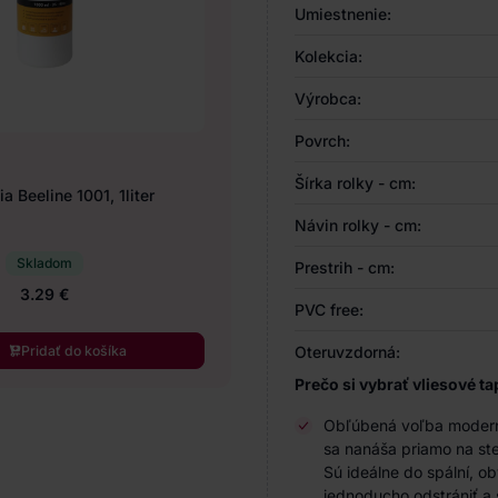
Umiestnenie:
Kolekcia:
Výrobca:
Povrch:
Šírka rolky - cm:
a Beeline 1001, 1liter
Návin rolky - cm:
Skladom
Prestrih - cm:
3.29 €
PVC free:
Pridať do košíka
Oteruvzdorná:
Prečo si vybrať vliesové ta
Obľúbená voľba modernýc
sa nanáša priamo na ste
Sú ideálne do spální, o
jednoducho odstrániť a 