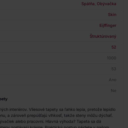
Spálňa
,
Obývačka
Skin
Eijffinger
Štruktúrovaný
52
1000
53
Ano
Ne
pety
h interiérov. Vliesové tapety sa ľahko lepia, pretože lepidlo
nu, a zároveň prepúšťajú vlhkosť, takže steny môžu dýchať.
bývačiek alebo pracovní. Hlavná výhoda? Tapeta sa dá
steny zostávajú krásne. Praktický postup nájdete v našom