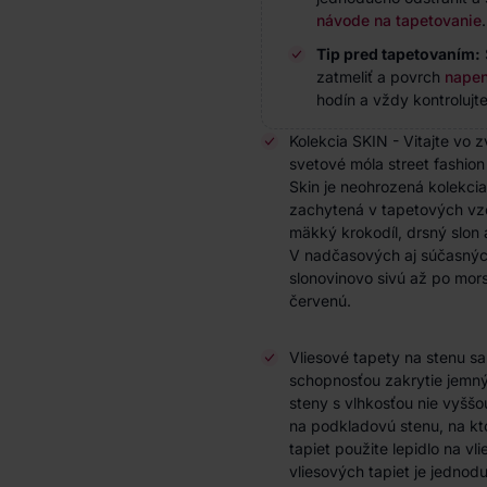
návode na tapetovanie
.
Tip pred tapetovaním:
zatmeliť a povrch
napen
hodín a vždy kontrolujte
Kolekcia SKIN - Vitajte vo 
svetové móla street fashion 
Skin je neohrozená kolekcia 
zachytená v tapetových vz
mäkký krokodíl, drsný slon 
V nadčasových aj súčasnýc
slonovinovo sivú až po mor
červenú.
Vliesové tapety na stenu s
schopnosťou zakrytie jemnýc
steny s vlhkosťou nie vyššo
na podkladovú stenu, na kto
tapiet použite lepidlo na vl
vliesových tapiet je jedno