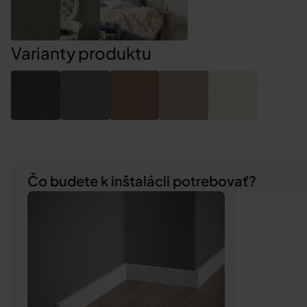
Varianty produktu
Čo budete k inštalácii potrebovať?