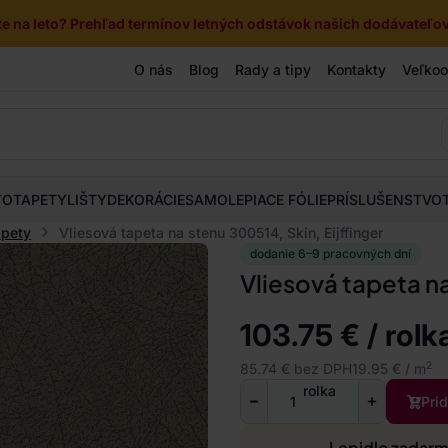
e na leto? Prehľad termínov letných odstávok našich dodávateľov 
O nás
Blog
Rady a tipy
Kontakty
Veľko
TOTAPETY
LIŠTY
DEKORÁCIE
SAMOLEPIACE FÓLIE
PRÍSLUŠENSTVO
apety
Vliesová tapeta na stenu 300514, Skin, Eijffinger
dodanie 6–9 pracovných dní
Vliesová tapeta na
103.75 € / rolk
2
85.74 € bez DPH
19.95 € / m
rolka
Pri
Lepidlo zadar