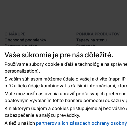
O NÁKUPE
PONUKA PRODUKTOV
Obchodné podmienky
Tapety na stenu
Doprava a platba
Fototapety
Odstúpenie od zmluvy
Lišty
Vaše súkromie je pre nás dôležité.
Postup pri podávaní reklamácií
Dekorácie
Vrátenie tovaru
Samolepiace fólie
Používame súbory cookie a ďalšie technológie na správne
Certifikácia CE
Príslušenstvo
personalization).
Veľkoobchod
Vzorky tapiet
S vaším súhlasom môžeme údaje o vašej aktivite (napr. IP ad
Plánovač tapiet
môžu tieto údaje kombinovať s ďalšími informáciami, ktoré s
Máte možnosť nastavenia upraviť podľa svojich preferenci
opätovným vyvolaním tohto banneru pomocou odkazu v p
Platobné metódy:
Platby zaisťuje:
K niektorým údajom a cookies pristupujeme aj bez vášho 
zabezpečenie a analýzu prevádzky.
A tiež u našich
partnerov a ich zásadách ochrany osobn