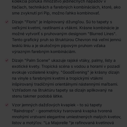
kolekcia ponúka množstvo jedinečných nápadov v
tlač
iach
, technikách a farebných kombináciách, ktoré, ako
sme zvyknutí pri Pip, možno ľahko kombinovať.
Dizajn "Floris" je inšpirovaný džungľou. Sú to tapety s
veľkými kvetmi, rastlinami a vtákmi. Krásne kombinácie je
možné vytvoriť s pruhovaným designom "Blurred Lines".
Tento grafický pruh so štruktúrou Chevron má veľmi jemnú
lesklú líniu a je skutočným pipovým pruhom vďaka
výrazným farebným kombináciám.
Dizajn "Palm Scene" ukazuje rajské vtáky, palmy, listy a
exotické kvety. Tropická scéna s vodou a horami v pozadí
evokuje vzdialené krajiny. "GoodEvening" je krásny dizajn
na vinyle s farebnými kvetmi a tropickými vtákmi
inšpirovaný tradičnými orientálnymi nástennými maľbami.
Vzhľadom na štruktúru tapety sa dizajn aplikovaný na
stenu takmer podobá látke.
Vzor jemných dažďových kvapiek - to sú tapety
"Raindrops" - geometricky tvarovaná kvapka tvorená
mnohými vrstvami elegantne umiestnených malých kvetov,
listov a motýľov. "La Majorelle "je rafinovaná kvetinová