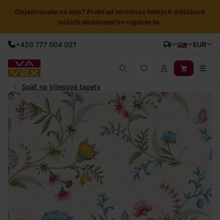
Objednávate na leto? Prehľad termínov letných odstávok
našich dodávateľov nájdete tu.
+420 777 004 021
EUR
Späť na Vliesové tapety