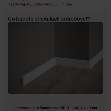
Všetky tapety podľa výrobcu Eijffinger
Čo budete k inštalácii potrebovať?
Podlahová lišta štandardná MD011, 200 x 4 x 1 cm,