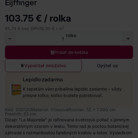
Eijffinger
103.75 € / rolka
2
85.74 € bez DPH
19.95 € / m
rolka
Pridať do košíka
Vypočítať množstvo
Opýtať sa
Lepidlo zadarmo
K tapetám vám pribalíme lepidlo zadarmo – vždy
presne toľko, koľko budete potrebovať.
Kód: 300120
Materiál: Vliesové
Rozmer: 52 x 1 000 cm
Prestrih: 53 cm
Dizajn "La Majorelle" je rafinovaná kvetinová potlač s jemným
dekoratívnym vzorom v lesku. Tento rad je poctou botanickej
záhrade s rozmanitosťou farebných kvetov a listov. Výsledkom