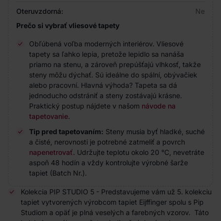
Oteruvzdorná:
Ne
Prečo si vybrať vliesové tapety
Obľúbená voľba moderných interiérov. Vliesové
tapety sa ľahko lepia, pretože lepidlo sa nanáša
priamo na stenu, a zároveň prepúšťajú vlhkosť, takže
steny môžu dýchať. Sú ideálne do spální, obývačiek
alebo pracovní. Hlavná výhoda? Tapeta sa dá
jednoducho odstrániť a steny zostávajú krásne.
Praktický postup nájdete v našom
návode na
tapetovanie
.
Tip pred tapetovaním:
Steny musia byť hladké, suché
a čisté, nerovnosti je potrebné zatmeliť a povrch
napenetrovať
. Udržujte teplotu okolo 20 °C, nevetráte
aspoň 48 hodín a vždy kontrolujte výrobné šarže
tapiet (Batch Nr.).
Kolekcia PIP STUDIO 5 - Predstavujeme vám už 5. kolekciu
tapiet vytvorených výrobcom tapiet Eijffinger spolu s Pip
Studiom a opäť je plná veselých a farebných vzorov. Táto