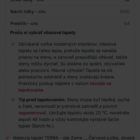
Návin rolky - cm:
1000
Prestrih - cm:
64
Prečo si vybrať vliesové tapety
Obľúbená voľba moderných interiérov. Vliesové
tapety sa ľahko lepia, pretože lepidlo sa nanáša
priamo na stenu, a zároveň prepúšťajú vlhkosť, takže
steny môžu dýchať. Sú ideálne do spální, obývačiek
alebo pracovní. Hlavná výhoda? Tapeta sa dá
jednoducho odstrániť a steny zostávajú krásne.
Praktický postup nájdete v našom
návode na
tapetovanie
.
Tip pred tapetovaním:
Steny musia byť hladké, suché
a čisté, nerovnosti je potrebné zatmeliť a povrch
napenetrovať
. Udržujte teplotu okolo 20 °C, nevetráte
aspoň 48 hodín a vždy kontrolujte výrobné šarže
tapiet (Batch Nr.).
Kolekcia tapiet TERRA - sila Zeme ... Červené púšte, divoká