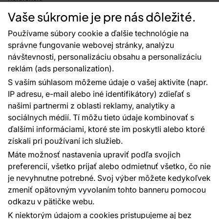
Projekty EU
Vaše súkromie je pre nás dôležité.
Rady a tipy
Najčastejšie otázky
Používame súbory cookie a ďalšie technológie na
správne fungovanie webovej stránky, analýzu
návštevnosti, personalizáciu obsahu a personalizáciu
reklám (ads personalization).
Kontakty
S vaším súhlasom môžeme údaje o vašej aktivite (napr.
Sme tu pre vás 24 hodín denne, 7 dní v
IP adresu, e-mail alebo iné identifikátory) zdieľať s
týždni
našimi partnermi z oblasti reklamy, analytiky a
+420 777 004 021
sociálnych médií. Tí môžu tieto údaje kombinovať s
info@vavex.cz
ďalšími informáciami, ktoré ste im poskytli alebo ktoré
získali pri používaní ich služieb.
Vavex 1990 s.r.o., IČ: 26776251, DIČ: CZ26776251
Dělostřelecká 330, Příbram 261 01
Máte možnosť nastavenia upraviť podľa svojich
Ďalšie kontakty
preferencií, všetko prijať alebo odmietnuť všetko, čo nie
je nevyhnutne potrebné. Svoj výber môžete kedykoľvek
zmeniť opätovným vyvolaním tohto banneru pomocou
Platobné metódy:
odkazu v pätičke webu.
Platby zaisťuje:
K niektorým údajom a cookies pristupujeme aj bez