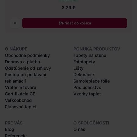
3.29 €
Pridať do košíka
O NÁKUPE
PONUKA PRODUKTOV
Obchodné podmienky
Tapety na stenu
Doprava a platba
Fototapety
Odstúpenie od zmluvy
Lišty
Postup pri podávaní
Dekorácie
reklamácií
Samolepiace fólie
Vrátenie tovaru
Príslušenstvo
Certifikácia CE
Vzorky tapiet
Veľkoobchod
Plánovač tapiet
PRE VÁS
O SPOLOČNOSTI
Blog
O nás
Referencie