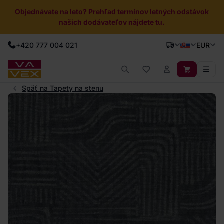
Objednávate na leto? Prehľad termínov letných odstávok
našich dodávateľov nájdete tu.
+420 777 004 021
EUR
Späť na Tapety na stenu