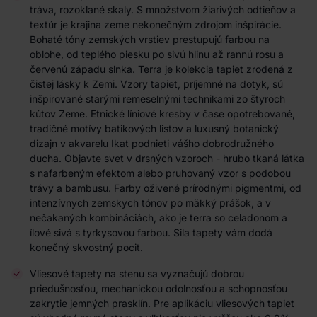
tráva, rozoklané skaly. S množstvom žiarivých odtieňov a
textúr je krajina zeme nekonečným zdrojom inšpirácie.
Bohaté tóny zemských vrstiev prestupujú farbou na
oblohe, od teplého piesku po sivú hlinu až rannú rosu a
červenú západu slnka. Terra je kolekcia tapiet zrodená z
čistej lásky k Zemi. Vzory tapiet, príjemné na dotyk, sú
inšpirované starými remeselnými technikami zo štyroch
kútov Zeme. Etnické líniové kresby v čase opotrebované,
tradičné motívy batikových listov a luxusný botanický
dizajn v akvarelu Ikat podnieti vášho dobrodružného
ducha. Objavte svet v drsných vzoroch - hrubo tkaná látka
s nafarbeným efektom alebo pruhovaný vzor s podobou
trávy a bambusu. Farby oživené prírodnými pigmentmi, od
intenzívnych zemskych tónov po mäkký prášok, a v
nečakaných kombináciách, ako je terra so celadonom a
ílové sivá s tyrkysovou farbou. Sila tapety vám dodá
konečný skvostný pocit.
Vliesové tapety na stenu sa vyznačujú dobrou
priedušnosťou, mechanickou odolnosťou a schopnosťou
zakrytie jemných prasklín. Pre aplikáciu vliesových tapiet