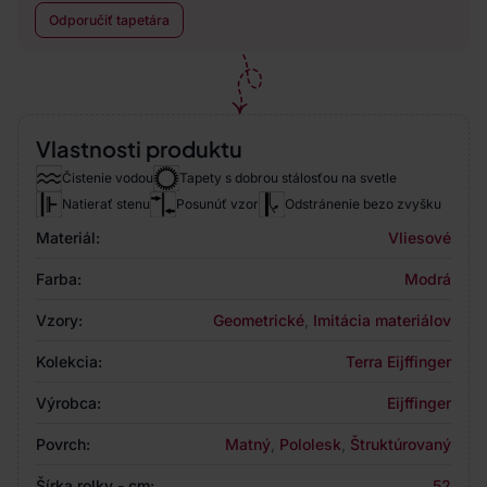
Odporučiť tapetára
Vlastnosti produktu
Čistenie vodou
Tapety s dobrou stálosťou na svetle
Natierať stenu
Posunúť vzor
Odstránenie bezo zvyšku
Materiál:
Vliesové
Farba:
Modrá
Vzory:
Geometrické
,
Imitácia materiálov
Kolekcia:
Terra Eijffinger
Výrobca:
Eijffinger
Povrch:
Matný
,
Pololesk
,
Štruktúrovaný
Šírka rolky - cm:
52