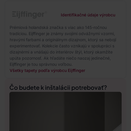
Identifikačné údaje výrobcu
Prémiová holandská značka s viac ako 145-ročnou
tradíciou. Eijffinger je známy svojimi odvážnymi vzormi,
hravými farbami a originálnym dizajnom, ktorý sa nebojí
experimentovať. Kolekcie často vznikajú v spolupráci s
dizajnérmi a vnášajú do interiérov štýl, ktorý okamžite
upúta pozornosť. Ak hľadáte niečo naozaj jedinečné,
Eijffinger je tou správnou voľbou.
Všetky tapety podľa výrobcu Eijffinger
Čo budete k inštalácii potrebovať?