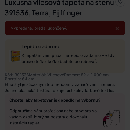
Luxusná vliesová tapeta na stenu
391536, Terra, Eijffinger
×
Vypredané, predaj ukončený.
Lepidlo zadarmo
K tapetám vám pribalíme lepidlo zadarmo – vždy
presne toľko, koľko budete potrebovať.
Kód: 391536
Materiál: Vliesové
Rozmer: 52 x 1 000 cm
Prestrih: 64 cm
Etno štýl je súčasným top trendom v zariaďovaní interiéru.
Jemne plastická textúra, dizajn rustikálny farbené textílie.
Chcete, aby tapetovanie dopadlo na výbornú?
Odporučíme vám profesionálneho tapetára vo
vašom okolí, ktorý sa postará o dokonalú
inštaláciu tapiet.