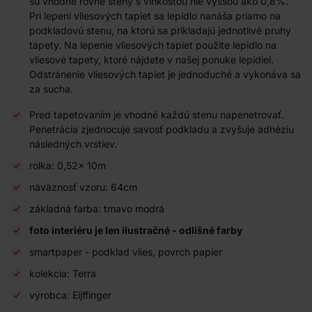
sú vhodné rovné steny s vlhkosťou nie vyššou ako 0,8%.
Pri lepení vliesových tapiet sa lepidlo nanáša priamo na
podkladovú stenu, na ktorú sa prikladajú jednotlivé pruhy
tapety. Na lepenie vliesových tapiet použite lepidlo na
vliesové tapety, ktoré nájdete v našej ponuke lepidiel.
Odstránenie vliesových tapiet je jednoduché a vykonáva sa
za sucha.
Pred tapetovaním je vhodné každú stenu napenetrovať.
Penetrácia zjednocuje savosť podkladu a zvyšuje adhéziu
následných vrstiev.
rolka: 0,52x 10m
náväznosť vzoru: 64cm
základná farba: tmavo modrá
foto interiéru je len ilustračné - odlišné farby
smartpaper - podklad vlies, povrch papier
kolekcia: Terra
výrobca: Eijffinger