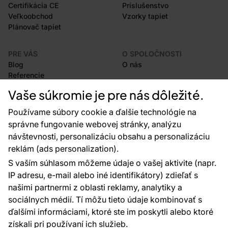
Certifikácia CE
Príslušenstvo
Veľkoobchod
Vzorky tapiet
Plánovač tapiet
PRE VÁS
O SPOLOČNOSTI
Blog
O nás
Referencie
Projekty EU
Vaše súkromie je pre nás dôležité.
Rady a tipy
Najčastejšie otázky
Používame súbory cookie a ďalšie technológie na
správne fungovanie webovej stránky, analýzu
návštevnosti, personalizáciu obsahu a personalizáciu
reklám (ads personalization).
Kontakty
S vaším súhlasom môžeme údaje o vašej aktivite (napr.
Sme tu pre vás 24 hodín denne, 7 dní v
IP adresu, e-mail alebo iné identifikátory) zdieľať s
týždni
našimi partnermi z oblasti reklamy, analytiky a
+420 777 004 021
sociálnych médií. Tí môžu tieto údaje kombinovať s
info@vavex.cz
ďalšími informáciami, ktoré ste im poskytli alebo ktoré
získali pri používaní ich služieb.
Vavex 1990 s.r.o., IČ: 26776251, DIČ: CZ26776251