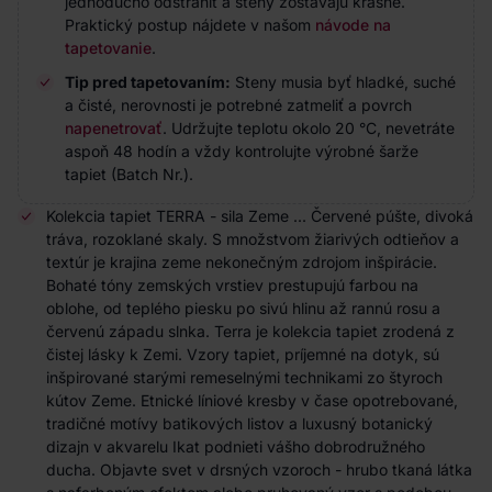
jednoducho odstrániť a steny zostávajú krásne.
Praktický postup nájdete v našom
návode na
tapetovanie
.
Tip pred tapetovaním:
Steny musia byť hladké, suché
a čisté, nerovnosti je potrebné zatmeliť a povrch
napenetrovať
. Udržujte teplotu okolo 20 °C, nevetráte
aspoň 48 hodín a vždy kontrolujte výrobné šarže
tapiet (Batch Nr.).
Kolekcia tapiet TERRA - sila Zeme ... Červené púšte, divoká
tráva, rozoklané skaly. S množstvom žiarivých odtieňov a
textúr je krajina zeme nekonečným zdrojom inšpirácie.
Bohaté tóny zemských vrstiev prestupujú farbou na
oblohe, od teplého piesku po sivú hlinu až rannú rosu a
červenú západu slnka. Terra je kolekcia tapiet zrodená z
čistej lásky k Zemi. Vzory tapiet, príjemné na dotyk, sú
inšpirované starými remeselnými technikami zo štyroch
kútov Zeme. Etnické líniové kresby v čase opotrebované,
tradičné motívy batikových listov a luxusný botanický
dizajn v akvarelu Ikat podnieti vášho dobrodružného
ducha. Objavte svet v drsných vzoroch - hrubo tkaná látka