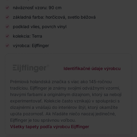
náväznosť vzoru: 90 cm
základná farba: horčicová, svetlo béžová
podklad vlies, povrch vinyl
kolekcia: Terra
výrobca: Eijffinger
Identifikačné údaje výrobcu
Prémiová holandská značka s viac ako 145-ročnou
tradíciou. Eijffinger je známy svojimi odvážnymi vzormi,
hravými farbami a originálnym dizajnom, ktorý sa nebojí
experimentovať. Kolekcie často vznikajú v spolupráci s
dizajnérmi a vnášajú do interiérov štýl, ktorý okamžite
upúta pozornosť. Ak hľadáte niečo naozaj jedinečné,
Eijffinger je tou správnou voľbou.
Všetky tapety podľa výrobcu Eijffinger