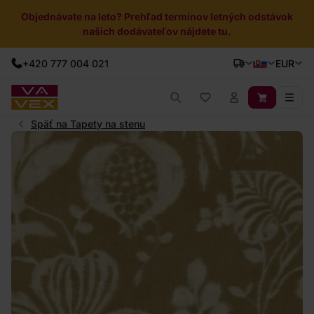
Objednávate na leto? Prehľad termínov letných odstávok
našich dodávateľov nájdete tu.
+420 777 004 021
EUR
Späť na Tapety na stenu