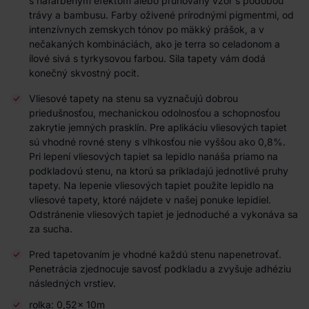
s nafarbeným efektom alebo pruhovaný vzor s podobou
trávy a bambusu. Farby oživené prírodnými pigmentmi, od
intenzívnych zemskych tónov po mäkký prášok, a v
nečakaných kombináciách, ako je terra so celadonom a
ílové sivá s tyrkysovou farbou. Sila tapety vám dodá
konečný skvostný pocit.
Vliesové tapety na stenu sa vyznačujú dobrou
priedušnosťou, mechanickou odolnosťou a schopnosťou
zakrytie jemných prasklín. Pre aplikáciu vliesových tapiet
sú vhodné rovné steny s vlhkosťou nie vyššou ako 0,8%.
Pri lepení vliesových tapiet sa lepidlo nanáša priamo na
podkladovú stenu, na ktorú sa prikladajú jednotlivé pruhy
tapety. Na lepenie vliesových tapiet použite lepidlo na
vliesové tapety, ktoré nájdete v našej ponuke lepidiel.
Odstránenie vliesových tapiet je jednoduché a vykonáva sa
za sucha.
Pred tapetovaním je vhodné každú stenu napenetrovať.
Penetrácia zjednocuje savosť podkladu a zvyšuje adhéziu
následných vrstiev.
rolka: 0,52x 10m