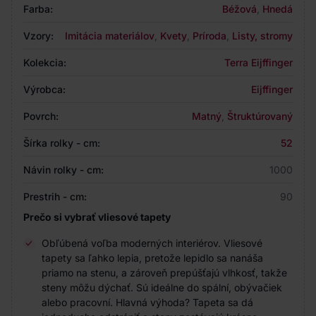
Farba:
Béžová
,
Hnedá
Vzory:
Imitácia materiálov
,
Kvety
,
Príroda
,
Listy, stromy
Kolekcia:
Terra Eijffinger
Výrobca:
Eijffinger
Povrch:
Matný
,
Štruktúrovaný
Šírka rolky - cm:
52
Návin rolky - cm:
1000
Prestrih - cm:
90
Prečo si vybrať vliesové tapety
Obľúbená voľba moderných interiérov. Vliesové
tapety sa ľahko lepia, pretože lepidlo sa nanáša
priamo na stenu, a zároveň prepúšťajú vlhkosť, takže
steny môžu dýchať. Sú ideálne do spální, obývačiek
alebo pracovní. Hlavná výhoda? Tapeta sa dá