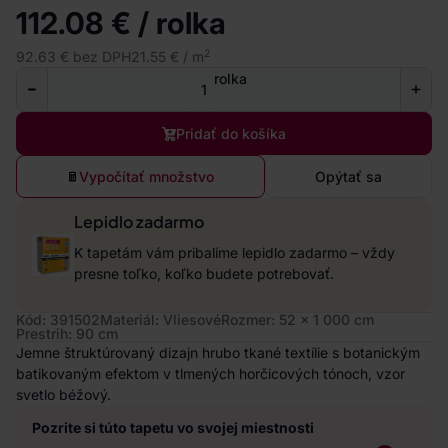
112.08 € / rolka
2
92.63 € bez DPH
21.55 € / m
rolka
Pridať do košíka
Vypočítať množstvo
Opýtať sa
Lepidlo zadarmo
K tapetám vám pribalíme lepidlo zadarmo – vždy
presne toľko, koľko budete potrebovať.
Kód: 391502
Materiál: Vliesové
Rozmer: 52 x 1 000 cm
Prestrih: 90 cm
Jemne štruktúrovaný dizajn hrubo tkané textílie s botanickým
batikovaným efektom v tlmených horčicových tónoch, vzor
svetlo béžový.
Pozrite si túto tapetu vo svojej miestnosti