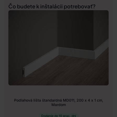
Čo budete k inštalácii potrebovať?
Podlahová lišta štandardná MD011, 200 x 4 x 1 cm,
Mardom
Dodanie do 10 prac. dní