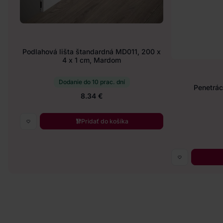
Podlahová lišta štandardná MD011, 200 x
4 x 1 cm, Mardom
Dodanie do 10 prac. dní
Penetráci
8.34 €
Pridať do košíka