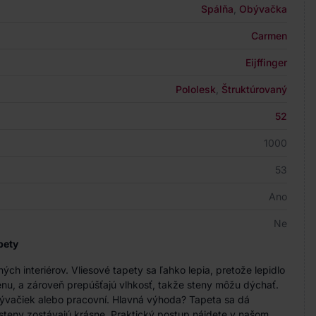
Spálňa
,
Obývačka
Carmen
Eijffinger
Pololesk
,
Štruktúrovaný
52
1000
53
Ano
Ne
pety
h interiérov. Vliesové tapety sa ľahko lepia, pretože lepidlo
nu, a zároveň prepúšťajú vlhkosť, takže steny môžu dýchať.
bývačiek alebo pracovní. Hlavná výhoda? Tapeta sa dá
steny zostávajú krásne. Praktický postup nájdete v našom