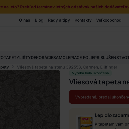
e na leto? Prehľad termínov letných odstávok našich dodávateľov 
O nás
Blog
Rady a tipy
Kontakty
Veľkoobchod
TOTAPETY
LIŠTY
DEKORÁCIE
SAMOLEPIACE FÓLIE
PRÍSLUŠENSTVO
apety
Vliesová tapeta na stenu 392553, Carmen, Eijffinger
Výroba bola ukončená
Vliesová tapeta n
Vypredané, predaj ukončený
Lepidlo zadar
K tapetám vám pri