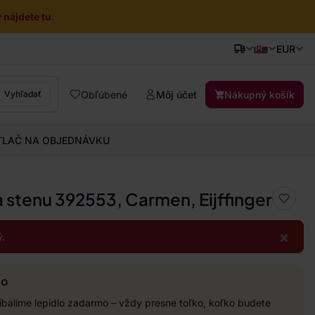
nájdete tu.
EUR
Obľúbené
Môj účet
Nákupný košík
Vyhľadať
TLAČ NA OBJEDNÁVKU
a stenu 392553, Carmen, Eijffinger
×
.
mo
balíme lepidlo zadarmo – vždy presne toľko, koľko budete