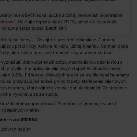
Steny musia byť hladké, suché a čisté, nerovnosti je potrebné
etrovať
. Udržujte teplotu okolo 20 °C, nevetráte aspoň 48
 výrobné šarže tapiet (Batch Nr.).
e Vaše steny ... Osvojte si prostredie Mexika s Carmen.
nujúcou práci Fridy Kahlo a folklóru južnej Ameriky. Carmen dodá
vety plné života, kreslené tropické listy a pôvabná réva.
a vyznačujú dobrou priedušnosťou, mechanickou odolnosťou a
h prasklín. Pre aplikáciu vliesových tapiet sú vhodné rovné
u ako 0,8%. Pri lepení vliesových tapiet sa lepidlo nanáša priamo
rú sa prikladajú jednotlivé pruhy tapety. Na lepenie vliesových
iesové tapety, ktoré nájdete v našej ponuke lepidiel. Odstránenie
duché a vykonáva sa za sucha.
 každú stenu napenetrovať. Penetrácia zjednocuje savosť
 následných vrstiev.
račné - vzor 392554
, povrch papier