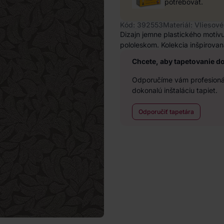
potrebovať.
Kód: 392553
Materiál: Vliesové
Dizajn jemne plastického motív
pololeskom. Kolekcia inšpirovan
Chcete, aby tapetovanie d
Odporučíme vám profesionál
dokonalú inštaláciu tapiet.
Odporučiť tapetára