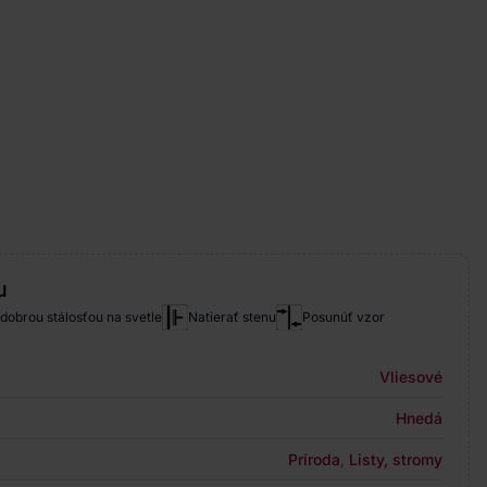
u
 dobrou stálosťou na svetle
Natierať stenu
Posunúť vzor
Vliesové
Hnedá
Príroda
,
Listy, stromy