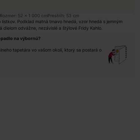
Rozmer: 52 x 1 000 cm
Prestrih: 53 cm
u lístkov. Podklad matná tmavo hnedá, vzor hnedá s jemným
á dielom odvážne, nezávislé a štýlové Fridy Kahlo.
opadlo na výbornú?
neho tapetára vo vašom okolí, ktorý sa postará o