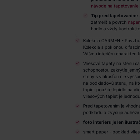
návode na tapetovanie
.
Tip pred tapetovaním:
zatmeliť a povrch
napen
hodín a vždy kontrolujte
Kolekcia CARMEN - Povzbuďt
Kolekcia s poklonou k fasci
Vášmu interiéru charakter. K
Vliesové tapety na stenu s
schopnosťou zakrytie jemnýc
steny s vlhkosťou nie vyššo
na podkladovú stenu, na kto
tapiet použite lepidlo na vl
vliesových tapiet je jedno
Pred tapetovaním je vhodné
podkladu a zvyšuje adhéziu
foto interiéru je len ilust
smart paper - podklad vlies