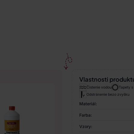
Vlastnosti produkt
Čistenie vodou
Tapety s
Odstránenie bezo zvyšku
Materiál:
Farba:
Vzory: