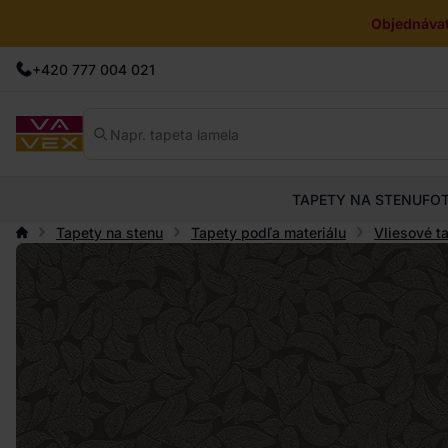
Objednávat
+420 777 004 021
TAPETY NA STENU
FO
Tapety na stenu
Tapety podľa materiálu
Vliesové t