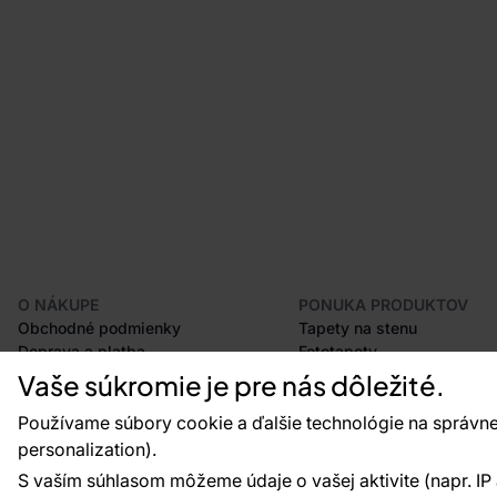
O NÁKUPE
PONUKA PRODUKTOV
Obchodné podmienky
Tapety na stenu
Doprava a platba
Fototapety
Odstúpenie od zmluvy
Lišty
Vaše súkromie je pre nás dôležité.
Postup pri podávaní reklamácií
Dekorácie
Vrátenie tovaru
Samolepiace fólie
Používame súbory cookie a ďalšie technológie na správne
Certifikácia CE
Príslušenstvo
personalization).
Veľkoobchod
Vzorky tapiet
S vaším súhlasom môžeme údaje o vašej aktivite (napr. IP ad
Plánovač tapiet