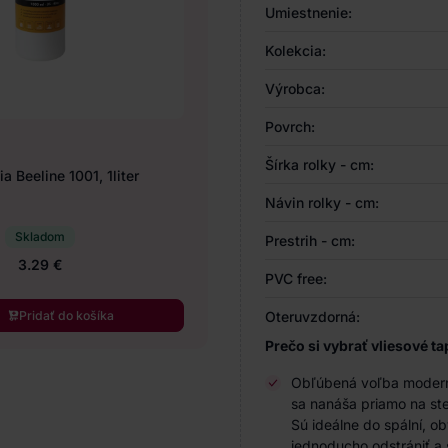
Umiestnenie:
Kolekcia:
Výrobca:
Povrch:
Šírka rolky - cm:
a Beeline 1001, 1liter
Návin rolky - cm:
Skladom
Prestrih - cm:
3.29 €
PVC free:
Pridať do košíka
Oteruvzdorná:
Prečo si vybrať vliesové ta
Obľúbená voľba modernýc
sa nanáša priamo na ste
Sú ideálne do spální, o
jednoducho odstrániť a 