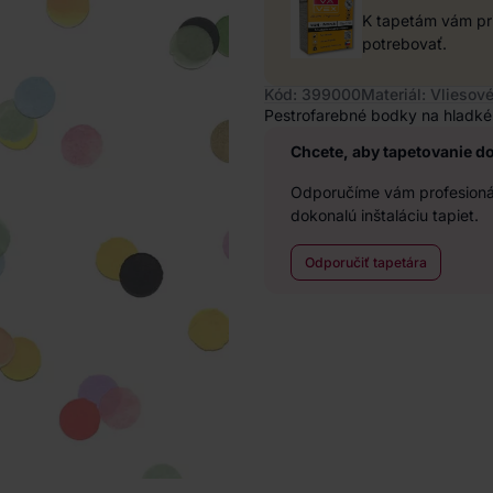
K tapetám vám pri
potrebovať.
Kód: 399000
Materiál: Vliesov
Pestrofarebné bodky na hladké 
Chcete, aby tapetovanie d
Odporučíme vám profesionál
dokonalú inštaláciu tapiet.
Odporučiť tapetára