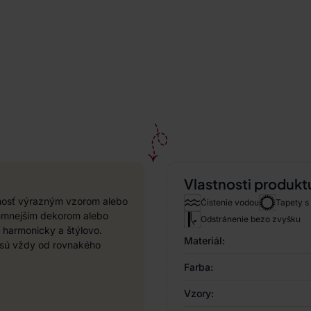
Vlastnosti produkt
rnosť výrazným vzorom alebo
Čistenie vodou
Tapety s
 jemnejším dekorom alebo
Odstránenie bezo zvyšku
í harmonicky a štýlovo.
Materiál:
y sú vždy od rovnakého
Farba:
Vzory: