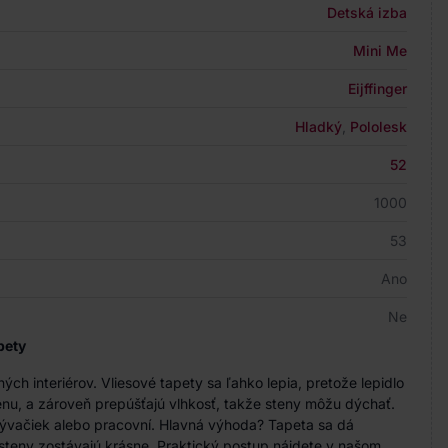
Detská izba
Mini Me
Eijffinger
Hladký
,
Pololesk
52
1000
53
Ano
Ne
pety
h interiérov. Vliesové tapety sa ľahko lepia, pretože lepidlo
nu, a zároveň prepúšťajú vlhkosť, takže steny môžu dýchať.
bývačiek alebo pracovní. Hlavná výhoda? Tapeta sa dá
steny zostávajú krásne. Praktický postup nájdete v našom