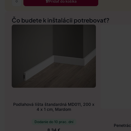
Pridať do košíka
Čo budete k inštalácii potrebovať?
Podlahová lišta štandardná MD011, 200 x
4 x 1 cm, Mardom
Dodanie do 10 prac. dní
Penetráci
8.34 €