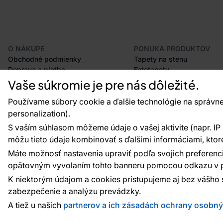
O NÁKUPE
PONUKA PRODUKTOV
Obchodné podmienky
Tapety na stenu
Doprava a platba
Fototapety
Odstúpenie od zmluvy
Lišty
Vaše súkromie je pre nás dôležité.
Postup pri podávaní reklamácií
Dekorácie
Vrátenie tovaru
Samolepiace fólie
Používame súbory cookie a ďalšie technológie na správne
Certifikácia CE
Príslušenstvo
personalization).
Veľkoobchod
Vzorky tapiet
S vaším súhlasom môžeme údaje o vašej aktivite (napr. IP ad
Plánovač tapiet
môžu tieto údaje kombinovať s ďalšími informáciami, ktoré s
Máte možnosť nastavenia upraviť podľa svojich preferenci
opätovným vyvolaním tohto banneru pomocou odkazu v p
Platobné metódy:
Platby zaisťuje:
K niektorým údajom a cookies pristupujeme aj bez vášho 
zabezpečenie a analýzu prevádzky.
A tiež u našich
partnerov a ich zásadách ochrany osobn
© 2010 - 2026
Vavex
. Všetky práva vyhradené. Creat