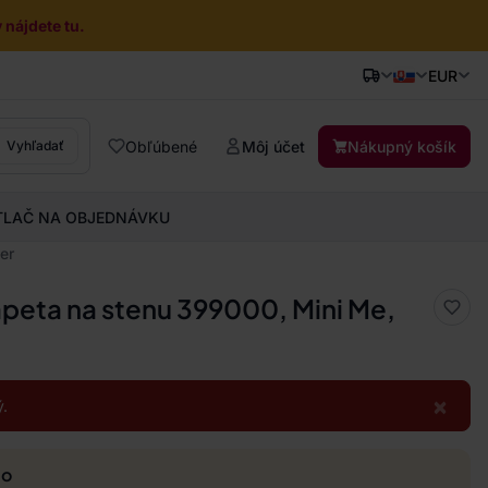
nájdete tu.
EUR
Obľúbené
Môj účet
Nákupný košík
Vyhľadať
TLAČ NA OBJEDNÁVKU
er
apeta na stenu 399000, Mini Me,
×
.
mo