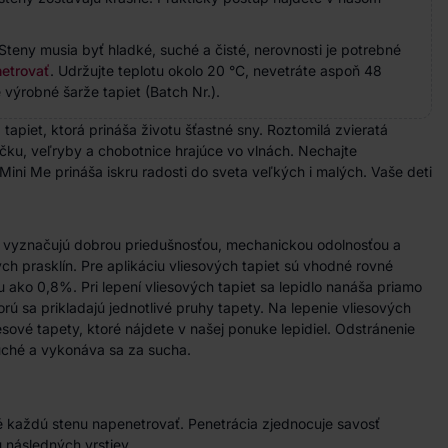
Steny musia byť hladké, suché a čisté, nerovnosti je potrebné
etrovať
. Udržujte teplotu okolo 20 °C, nevetráte aspoň 48
 výrobné šarže tapiet (Batch Nr.).
tapiet, ktorá prináša životu šťastné sny. Roztomilá zvieratá
čku, veľryby a chobotnice hrajúce vo vlnách. Nechajte
Mini Me prináša iskru radosti do sveta veľkých i malých. Vaše deti
a vyznačujú dobrou priedušnosťou, mechanickou odolnosťou a
h prasklín. Pre aplikáciu vliesových tapiet sú vhodné rovné
u ako 0,8%. Pri lepení vliesových tapiet sa lepidlo nanáša priamo
rú sa prikladajú jednotlivé pruhy tapety. Na lepenie vliesových
iesové tapety, ktoré nájdete v našej ponuke lepidiel. Odstránenie
duché a vykonáva sa za sucha.
 každú stenu napenetrovať. Penetrácia zjednocuje savosť
 následných vrstiev.