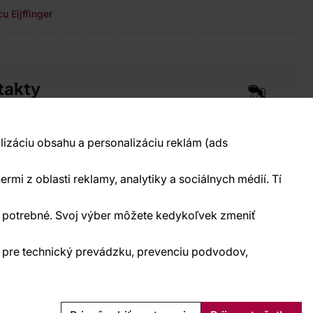
u Eijffinger
takty
pre vás 24 hodín denne, 7 dní v týždni
 777 004 021
info@vavex.cz
lizáciu obsahu a personalizáciu reklám (ads
990 s.r.o., IČ: 26776251, DIČ: CZ26776251
elecká 330, Příbram 261 01
ermi z oblasti reklamy, analytiky a sociálnych médií. Tí
kontakty
ne potrebné. Svoj výber môžete kedykoľvek zmeniť
) pre technický prevádzku, prevenciu podvodov,
Ochrana osobných údajov
Cookies