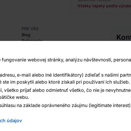
Všetky tapety podľa výrobc
PRE VÁS
Blog
Kon
Referencie
Sme tu 
Projekty EU
+420
Rady a tipy
Najčastejšie otázky
 fungovanie webovej stránky, analýzu návštevnosti, persona
Vavex 1
Dělostř
resu, e-mail alebo iné identifikátory) zdieľať s našimi partn
O SPOLOČNOSTI
Ďalšie 
O nás
te im poskytli alebo ktoré získali pri používaní ich služieb.
í, všetko prijať alebo odmietnuť všetko, čo nie je nevyhnut
ätičke webu.
súhlasu na základe oprávneného záujmu (legitimate interest
ých údajov
ed:
Reklalink s.r.o.