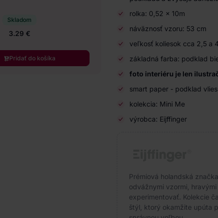
rolka: 0,52 x 10m
Skladom
náväznosť vzoru: 53 cm
3.29 €
veľkosť koliesok cca 2,5 a 
Pridať do košíka
základná farba: podklad biel
foto interiéru je len ilustr
smart paper - podklad vlies
kolekcia: Mini Me
výrobca: Eijffinger
Prémiová holandská značka s
odvážnymi vzormi, hravými f
experimentovať. Kolekcie čas
štýl, ktorý okamžite upúta p
správnou voľbou.