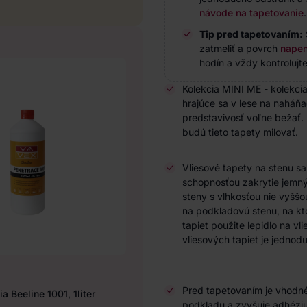
návode na tapetovanie
.
Tip pred tapetovaním:
zatmeliť a povrch
napen
hodín a vždy kontrolujte
Kolekcia MINI ME - kolekcia 
hrajúce sa v lese na naháňa
predstavivosť voľne bežať. 
budú tieto tapety milovať.
Vliesové tapety na stenu s
schopnosťou zakrytie jemnýc
steny s vlhkosťou nie vyššo
na podkladovú stenu, na kto
tapiet použite lepidlo na vl
vliesových tapiet je jedno
Pred tapetovaním je vhodné
a Beeline 1001, 1liter
podkladu a zvyšuje adhéziu