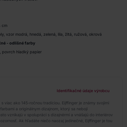
4 cm
y, vzor modrá, hnedá, zelená, lila, žltá, ružová, okrová
ačné - odlišné farby
, povrch hladký papier
Identifikačné údaje výrobcu
 viac ako 145-ročnou tradíciou. Eijffinger je známy svojimi
arbami a originálnym dizajnom, ktorý sa nebojí
to vznikajú v spolupráci s dizajnérmi a vnášajú do interiérov
ozornosť. Ak hľadáte niečo naozaj jedinečné, Eijffinger je tou