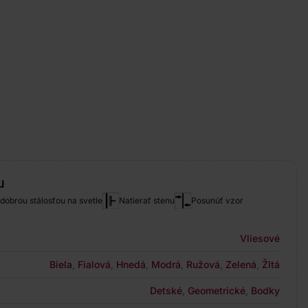
u
 dobrou stálosťou na svetle
Natierať stenu
Posunúť vzor
Vliesové
Biela
,
Fialová
,
Hnedá
,
Modrá
,
Ružová
,
Zelená
,
Žltá
Detské
,
Geometrické
,
Bodky