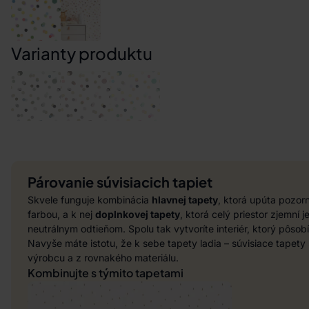
Varianty produktu
Párovanie súvisiacich tapiet
Skvele funguje kombinácia
hlavnej tapety
, ktorá upúta pozo
farbou, a k nej
doplnkovej tapety
, ktorá celý priestor zjemní
neutrálnym odtieňom. Spolu tak vytvoríte interiér, ktorý pôsob
Navyše máte istotu, že k sebe tapety ladia – súvisiace tapet
výrobcu a z rovnakého materiálu.
Kombinujte s týmito tapetami