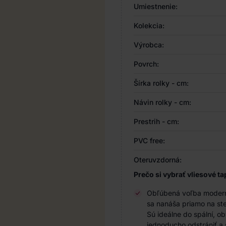
Umiestnenie:
Kolekcia:
Výrobca:
Povrch:
Šírka rolky - cm:
Návin rolky - cm:
Prestrih - cm:
PVC free:
Oteruvzdorná:
Prečo si vybrať vliesové ta
Obľúbená voľba modernýc
sa nanáša priamo na ste
Sú ideálne do spální, o
jednoducho odstrániť a 