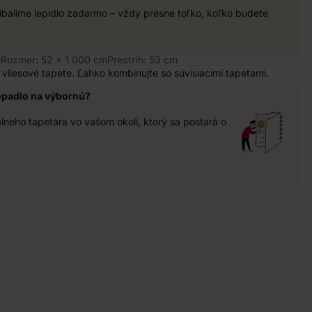
balíme lepidlo zadarmo – vždy presne toľko, koľko budete
é
Rozmer: 52 x 1 000 cm
Prestrih: 53 cm
vliesové tapete. Ľahko kombinujte so súvisiacimi tapetami.
opadlo na výbornú?
neho tapetára vo vašom okolí, ktorý sa postará o