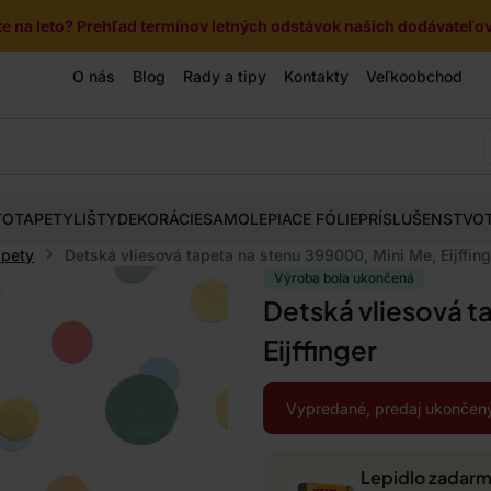
e na leto? Prehľad termínov letných odstávok našich dodávateľov 
O nás
Blog
Rady a tipy
Kontakty
Veľkoobchod
TOTAPETY
LIŠTY
DEKORÁCIE
SAMOLEPIACE FÓLIE
PRÍSLUŠENSTVO
apety
Detská vliesová tapeta na stenu 399000, Mini Me, Eijffing
Výroba bola ukončená
Detská vliesová t
Eijffinger
Vypredané, predaj ukončený
Lepidlo zadar