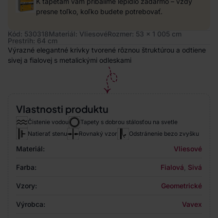
K tapetám vám pribalíme lepidlo zadarmo – vždy
presne toľko, koľko budete potrebovať.
Kód: 530318
Materiál: Vliesové
Rozmer: 53 x 1 005 cm
Prestrih: 64 cm
Výrazné elegantné krivky tvorené rôznou štruktúrou a odtiene
sivej a fialovej s metalickými odleskami
Vlastnosti produktu
Čistenie vodou
Tapety s dobrou stálosťou na svetle
Natierať stenu
Rovnaký vzor
Odstránenie bezo zvyšku
Materiál:
Vliesové
Farba:
Fialová
,
Sivá
Vzory:
Geometrické
Výrobca:
Vavex