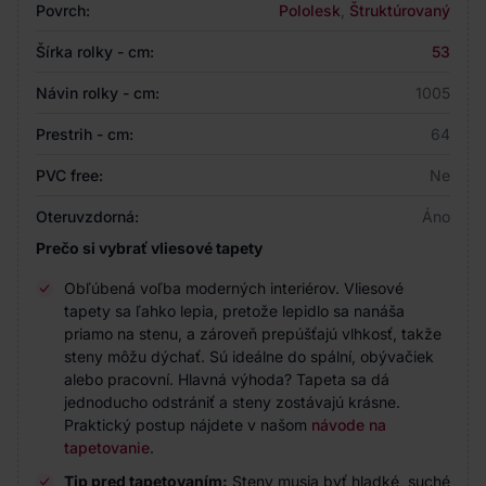
Povrch:
Pololesk
,
Štruktúrovaný
Šírka rolky - cm:
53
Návin rolky - cm:
1005
Prestrih - cm:
64
PVC free:
Ne
Oteruvzdorná:
Áno
Prečo si vybrať vliesové tapety
Obľúbená voľba moderných interiérov. Vliesové
tapety sa ľahko lepia, pretože lepidlo sa nanáša
priamo na stenu, a zároveň prepúšťajú vlhkosť, takže
steny môžu dýchať. Sú ideálne do spální, obývačiek
alebo pracovní. Hlavná výhoda? Tapeta sa dá
jednoducho odstrániť a steny zostávajú krásne.
Praktický postup nájdete v našom
návode na
tapetovanie
.
Tip pred tapetovaním:
Steny musia byť hladké, suché