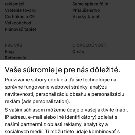
reklamácií
Samolepiace fólie
Vrátenie tovaru
Príslušenstvo
Certifikácia CE
Vzorky tapiet
Veľkoobchod
Plánovač tapiet
PRE VÁS
O SPOLOČNOSTI
Blog
O nás
Referencie
Projekty EU
Vaše súkromie je pre nás dôležité.
Rady a tipy
Najčastejšie otázky
Používame súbory cookie a ďalšie technológie na
správne fungovanie webovej stránky, analýzu
návštevnosti, personalizáciu obsahu a personalizáciu
reklám (ads personalization).
Kontakty
S vaším súhlasom môžeme údaje o vašej aktivite (napr.
Sme tu pre vás 24 hodín denne, 7 dní v
IP adresu, e-mail alebo iné identifikátory) zdieľať s
týždni
našimi partnermi z oblasti reklamy, analytiky a
+420 777 004 021
sociálnych médií. Tí môžu tieto údaje kombinovať s