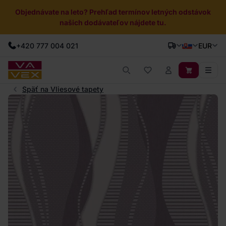
Objednávate na leto? Prehľad termínov letných odstávok
našich dodávateľov nájdete tu.
+420 777 004 021
EUR
Späť na Vliesové tapety