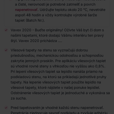
a čisté, nerovnosti je potrebné zatmeliť a povrch
napenetrovať
. Udržujte teplotu okolo 20 °C, nevetráte
aspoň 48 hodín a vždy kontrolujte výrobné šarže
tapiet (Batch Nr.).
Vavex 2020 - Buďte originálny! Oživte Váš byt či dom s
našimi tapetami, ktoré dodajú Vášmu interiéru ten pravý
štýl. Vavex 2020 prichádza ....
Vliesové tapety na stenu sa vyznačujú dobrou
priedušnosťou, mechanickou odolnosťou a schopnosťou
zakrytie jemných prasklín. Pre aplikáciu vliesových tapiet
sú vhodné rovné steny s vlhkosťou nie vyššou ako 0,8%.
Pri lepení vliesových tapiet sa lepidlo nanáša priamo na
podkladovú stenu, na ktorú sa prikladajú jednotlivé pruhy
tapety. Na lepenie vliesových tapiet použite lepidlo na
vliesové tapety, ktoré nájdete v našej ponuke lepidiel.
Odstránenie vliesových tapiet je jednoduché a vykonáva sa
za sucha.
Pred tapetovaním je vhodné každú stenu napenetrovať.
Penetrácia zjednocuje savosť podkladu a zvyšuje adhéziu