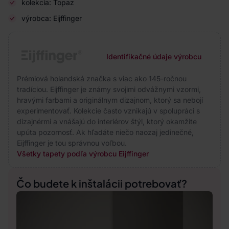
kolekcia: Topaz
výrobca: Eijffinger
Identifikačné údaje výrobcu
Prémiová holandská značka s viac ako 145-ročnou
tradíciou. Eijffinger je známy svojimi odvážnymi vzormi,
hravými farbami a originálnym dizajnom, ktorý sa nebojí
experimentovať. Kolekcie často vznikajú v spolupráci s
dizajnérmi a vnášajú do interiérov štýl, ktorý okamžite
upúta pozornosť. Ak hľadáte niečo naozaj jedinečné,
Eijffinger je tou správnou voľbou.
Všetky tapety podľa výrobcu Eijffinger
Čo budete k inštalácii potrebovať?