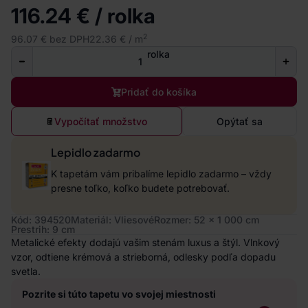
116.24 € / rolka
2
96.07 € bez DPH
22.36 € / m
rolka
Pridať do košíka
Vypočítať množstvo
Opýtať sa
Lepidlo zadarmo
K tapetám vám pribalíme lepidlo zadarmo – vždy
presne toľko, koľko budete potrebovať.
Kód: 394520
Materiál: Vliesové
Rozmer: 52 x 1 000 cm
Prestrih: 9 cm
Metalické efekty dodajú vašim stenám luxus a štýl. Vlnkový
vzor, odtiene krémová a strieborná, odlesky podľa dopadu
svetla.
Pozrite si túto tapetu vo svojej miestnosti