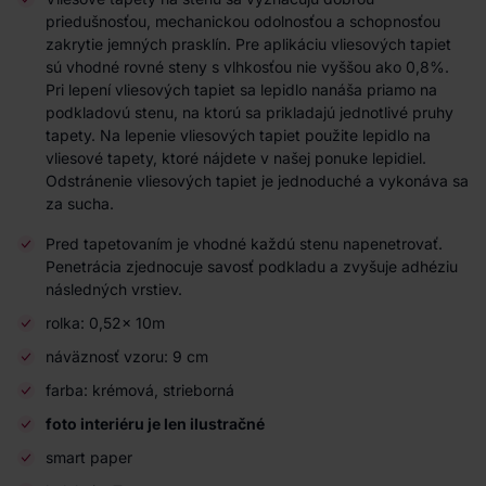
priedušnosťou, mechanickou odolnosťou a schopnosťou
zakrytie jemných prasklín. Pre aplikáciu vliesových tapiet
sú vhodné rovné steny s vlhkosťou nie vyššou ako 0,8%.
Pri lepení vliesových tapiet sa lepidlo nanáša priamo na
podkladovú stenu, na ktorú sa prikladajú jednotlivé pruhy
tapety. Na lepenie vliesových tapiet použite lepidlo na
vliesové tapety, ktoré nájdete v našej ponuke lepidiel.
Odstránenie vliesových tapiet je jednoduché a vykonáva sa
za sucha.
Pred tapetovaním je vhodné každú stenu napenetrovať.
Penetrácia zjednocuje savosť podkladu a zvyšuje adhéziu
následných vrstiev.
rolka: 0,52x 10m
náväznosť vzoru: 9 cm
farba: krémová, strieborná
foto interiéru je len ilustračné
smart paper