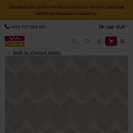
Objednávate na leto? Prehľad termínov letných odstávok
našich dodávateľov nájdete tu.
+420 777 004 021
EUR
Späť na Vliesové tapety