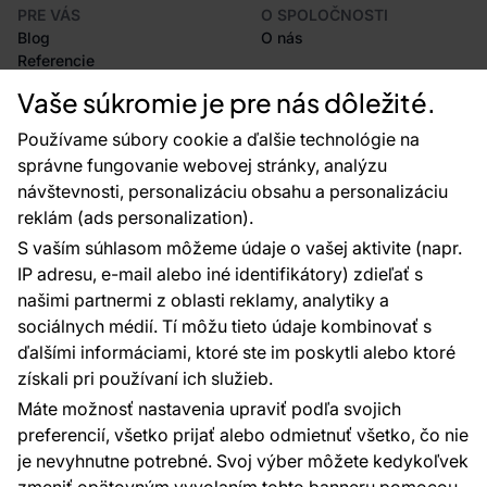
PRE VÁS
O SPOLOČNOSTI
Blog
O nás
Referencie
Projekty EU
Vaše súkromie je pre nás dôležité.
Rady a tipy
Najčastejšie otázky
Používame súbory cookie a ďalšie technológie na
správne fungovanie webovej stránky, analýzu
návštevnosti, personalizáciu obsahu a personalizáciu
reklám (ads personalization).
Kontakty
S vaším súhlasom môžeme údaje o vašej aktivite (napr.
Sme tu pre vás 24 hodín denne, 7 dní v
IP adresu, e-mail alebo iné identifikátory) zdieľať s
týždni
našimi partnermi z oblasti reklamy, analytiky a
+420 777 004 021
sociálnych médií. Tí môžu tieto údaje kombinovať s
info@vavex.cz
ďalšími informáciami, ktoré ste im poskytli alebo ktoré
získali pri používaní ich služieb.
Vavex 1990 s.r.o., IČ: 26776251, DIČ: CZ26776251
Dělostřelecká 330, Příbram 261 01
Máte možnosť nastavenia upraviť podľa svojich
Ďalšie kontakty
preferencií, všetko prijať alebo odmietnuť všetko, čo nie
je nevyhnutne potrebné. Svoj výber môžete kedykoľvek