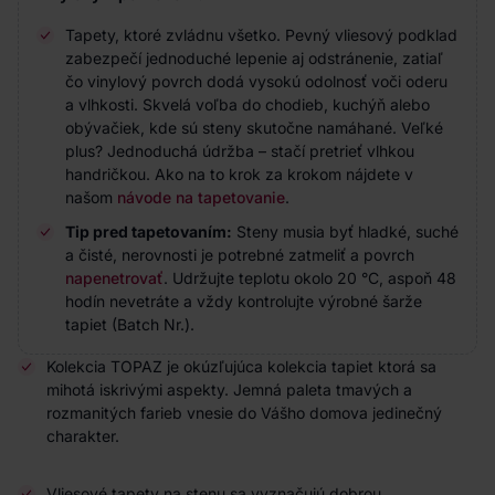
Tapety, ktoré zvládnu všetko. Pevný vliesový podklad
zabezpečí jednoduché lepenie aj odstránenie, zatiaľ
čo vinylový povrch dodá vysokú odolnosť voči oderu
a vlhkosti. Skvelá voľba do chodieb, kuchýň alebo
obývačiek, kde sú steny skutočne namáhané. Veľké
plus? Jednoduchá údržba – stačí pretrieť vlhkou
handričkou. Ako na to krok za krokom nájdete v
našom
návode na tapetovanie
.
Tip pred tapetovaním:
Steny musia byť hladké, suché
a čisté, nerovnosti je potrebné zatmeliť a povrch
napenetrovať
. Udržujte teplotu okolo 20 °C, aspoň 48
hodín nevetráte a vždy kontrolujte výrobné šarže
tapiet (Batch Nr.).
Kolekcia TOPAZ je okúzľujúca kolekcia tapiet ktorá sa
mihotá iskrivými aspekty. Jemná paleta tmavých a
rozmanitých farieb vnesie do Vášho domova jedinečný
charakter.
Vliesové tapety na stenu sa vyznačujú dobrou