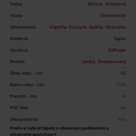
Farba:
Béžová
,
Strieborná
Vzory:
Geometrické
Umiestnenie:
Kúpeľňa
,
Kuchyňa
,
Spálňa
,
Obývačka
Kolekcia:
Topaz
Výrobca:
Eijffinger
Povrch:
Lesklý
,
Štruktúrovaný
Šírka rolky - cm:
52
Návin rolky - cm:
1000
Prestrih - cm:
9
PVC free:
Ne
Oteruvzdorná:
Áno
Prečo si vybrať tapety s vliesovým podkladom a
vinylovým povrchom?