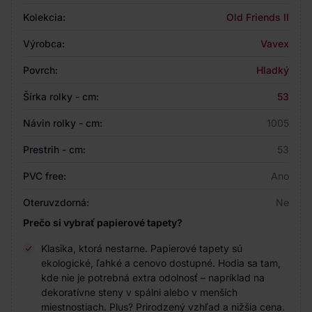
Kolekcia:
Old Friends II
Výrobca:
Vavex
Povrch:
Hladký
Šírka rolky - cm:
53
Návin rolky - cm:
1005
Prestrih - cm:
53
PVC free:
Ano
Oteruvzdorná:
Ne
Prečo si vybrať papierové tapety?
Klasika, ktorá nestarne. Papierové tapety sú
ekologické, ľahké a cenovo dostupné. Hodia sa tam,
kde nie je potrebná extra odolnosť – napríklad na
dekoratívne steny v spálni alebo v menších
miestnostiach. Plus? Prirodzený vzhľad a nižšia cena.