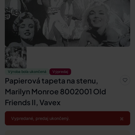
Výroba bola ukončená
Výpredaj
Papierová tapeta na stenu,
Marilyn Monroe 8002001 Old
Friends II, Vavex
×
Vypredané, predaj ukončený.