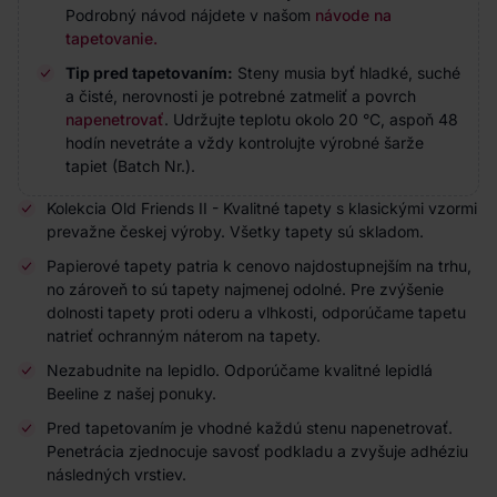
Podrobný návod nájdete v našom
návode na
tapetovanie.
Tip pred tapetovaním:
Steny musia byť hladké, suché
a čisté, nerovnosti je potrebné zatmeliť a povrch
napenetrovať
. Udržujte teplotu okolo 20 °C, aspoň 48
hodín nevetráte a vždy kontrolujte výrobné šarže
tapiet (Batch Nr.).
Kolekcia Old Friends II - Kvalitné tapety s klasickými vzormi
prevažne českej výroby. Všetky tapety sú skladom.
Papierové tapety patria k cenovo najdostupnejším na trhu,
no zároveň to sú tapety najmenej odolné. Pre zvýšenie
dolnosti tapety proti oderu a vlhkosti, odporúčame tapetu
natrieť ochranným náterom na tapety.
Nezabudnite na lepidlo. Odporúčame kvalitné lepidlá
Beeline z našej ponuky.
Pred tapetovaním je vhodné každú stenu napenetrovať.
Penetrácia zjednocuje savosť podkladu a zvyšuje adhéziu
následných vrstiev.