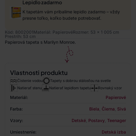
Lepidlo zadarmo
K tapetám vám pribalíme lepidlo zadarmo – vždy
presne toľko, koľko budete potrebovať.
Kód: 8002001
Materiál: Papierové
Rozmer: 53 x 1 005 cm
Prestrih: 53 cm
Papierová tapeta s Marilyn Monroe.
Vlastnosti produktu
Čistenie vodou
Tapety s dobrou stálosťou na svetle
Natierať stenu
Natierať lepidlom tapetu
Rovnaký vzor
Materiál:
Papierové
Farba:
Biela
,
Čierna
,
Sivá
Vzory:
Detské
,
Postavy
,
Teenager
Umiestnenie:
Detská izba