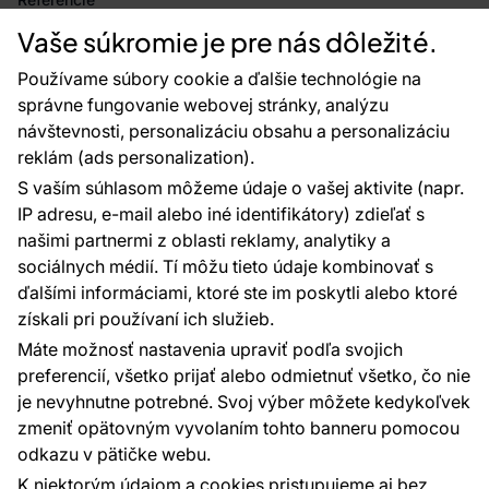
Projekty EU
Vaše súkromie je pre nás dôležité.
Rady a tipy
Najčastejšie otázky
Používame súbory cookie a ďalšie technológie na
správne fungovanie webovej stránky, analýzu
návštevnosti, personalizáciu obsahu a personalizáciu
reklám (ads personalization).
Kontakty
S vaším súhlasom môžeme údaje o vašej aktivite (napr.
Sme tu pre vás 24 hodín denne, 7 dní v
IP adresu, e-mail alebo iné identifikátory) zdieľať s
týždni
našimi partnermi z oblasti reklamy, analytiky a
+420 777 004 021
sociálnych médií. Tí môžu tieto údaje kombinovať s
info@vavex.cz
ďalšími informáciami, ktoré ste im poskytli alebo ktoré
získali pri používaní ich služieb.
Vavex 1990 s.r.o., IČ: 26776251, DIČ: CZ26776251
Dělostřelecká 330, Příbram 261 01
Máte možnosť nastavenia upraviť podľa svojich
Ďalšie kontakty
preferencií, všetko prijať alebo odmietnuť všetko, čo nie
je nevyhnutne potrebné. Svoj výber môžete kedykoľvek
zmeniť opätovným vyvolaním tohto banneru pomocou
Platobné metódy:
odkazu v pätičke webu.
Platby zaisťuje:
K niektorým údajom a cookies pristupujeme aj bez