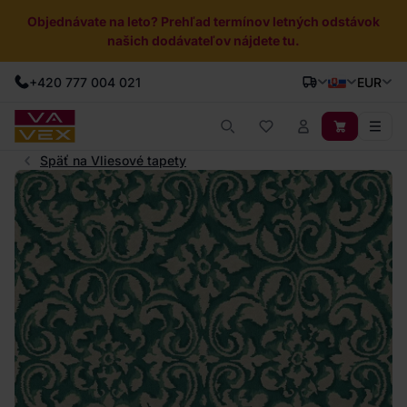
Objednávate na leto? Prehľad termínov letných odstávok
našich dodávateľov nájdete tu.
+420 777 004 021
EUR
Späť na Vliesové tapety