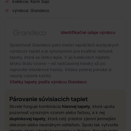
kolekcia: Karin Sajo
výrobca: Grandeco
Identifikačné údaje výrobcu
Spoločnosť Grandeco patrí medzi najväčších európskych
výrobcov tapiet a je synonymom pre kvalitné netkané
tapety, ktoré sa ľahko lepia. V jej kolekciách nájdete
širokú škálu vzorov – od nadčasovej klasiky až po
najnovšie interiérové trendy. Vďaka pestrej ponuke si
naozaj vyberie každý.
Všetky tapety podľa výrobcu Grandeco
Párovanie súvisiacich tapiet
Skvele funguje kombinácia
hlavnej tapety
, ktorá upúta
pozornosť výrazným vzorom alebo farbou, a k nej
doplnkovej tapety
, ktorá celý priestor zjemní jemnejším
dekorom alebo neutrálnym odtieňom. Spolu tak vytvoríte
interiér, ktorý pôsobí harmonicky a štýlovo. Navyše máte