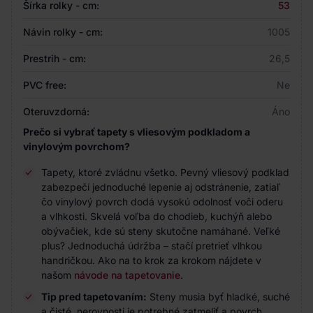
Šírka rolky - cm:
53
Návin rolky - cm:
1005
Prestrih - cm:
26,5
PVC free:
Ne
Oteruvzdorná:
Áno
Prečo si vybrať tapety s vliesovým podkladom a
vinylovým povrchom?
Tapety, ktoré zvládnu všetko. Pevný vliesový podklad
zabezpečí jednoduché lepenie aj odstránenie, zatiaľ
čo vinylový povrch dodá vysokú odolnosť voči oderu
a vlhkosti. Skvelá voľba do chodieb, kuchýň alebo
obývačiek, kde sú steny skutočne namáhané. Veľké
plus? Jednoduchá údržba – stačí pretrieť vlhkou
handričkou. Ako na to krok za krokom nájdete v
našom
návode na tapetovanie
.
Tip pred tapetovaním:
Steny musia byť hladké, suché
a čisté, nerovnosti je potrebné zatmeliť a povrch