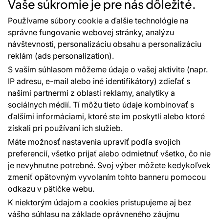
Vaše súkromie je pre nás dôležité.
Rady a tipy
Najčastejšie otázky
Používame súbory cookie a ďalšie technológie na
správne fungovanie webovej stránky, analýzu
návštevnosti, personalizáciu obsahu a personalizáciu
reklám (ads personalization).
Kontakty
S vaším súhlasom môžeme údaje o vašej aktivite (napr.
Sme tu pre vás 24 hodín denne, 7 dní v
IP adresu, e-mail alebo iné identifikátory) zdieľať s
týždni
našimi partnermi z oblasti reklamy, analytiky a
+420 777 004 021
sociálnych médií. Tí môžu tieto údaje kombinovať s
info@vavex.cz
ďalšími informáciami, ktoré ste im poskytli alebo ktoré
získali pri používaní ich služieb.
Vavex 1990 s.r.o., IČ: 26776251, DIČ: CZ26776251
Dělostřelecká 330, Příbram 261 01
Máte možnosť nastavenia upraviť podľa svojich
Ďalšie kontakty
preferencií, všetko prijať alebo odmietnuť všetko, čo nie
je nevyhnutne potrebné. Svoj výber môžete kedykoľvek
zmeniť opätovným vyvolaním tohto banneru pomocou
Platobné metódy:
odkazu v pätičke webu.
Platby zaisťuje:
K niektorým údajom a cookies pristupujeme aj bez
vášho súhlasu na základe oprávneného záujmu