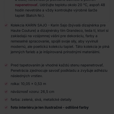
napenetrovať
. Udržujte teplotu okolo 20 °C, aspoň 48
hodín nevetráte a vždy kontrolujte výrobné šarže
tapiet (Batch Nr.).
Kolekcia KARIN SAJO - Karin Sajo (bývalá dizajnérka pre
Haute Couture) a dizajnérsky tím Grandeco, teda tí, ktorí si
zakladajú na vzájomnej vášni pre dekoráciu, farby a
remeselné spracovanie, spojili svoje sily, aby vyvinuli
modernú, ale poetickú kolekciu tapiet. Táto kolekcia je plná
jemných farieb a je inšpirovaná prírodnými materiálmi.
Pred tapetovaním je vhodné každú stenu napenetrovať.
Penetrácia zjednocuje savosť podkladu a zvyšuje adhéziu
následných vrstiev.
rolka: 10,05 × 0,53 m
náväznosť vzoru: 26,5 cm
farba: zelená, sivá, metalické detaily
foto interiéru je len ilustračné - odlišné farby