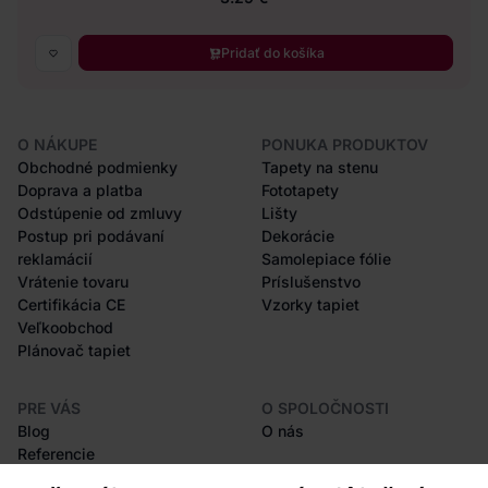
Pridať do košíka
O NÁKUPE
PONUKA PRODUKTOV
Obchodné podmienky
Tapety na stenu
Doprava a platba
Fototapety
Odstúpenie od zmluvy
Lišty
Postup pri podávaní
Dekorácie
reklamácií
Samolepiace fólie
Vrátenie tovaru
Príslušenstvo
Certifikácia CE
Vzorky tapiet
Veľkoobchod
Plánovač tapiet
PRE VÁS
O SPOLOČNOSTI
Blog
O nás
Referencie
Projekty EU