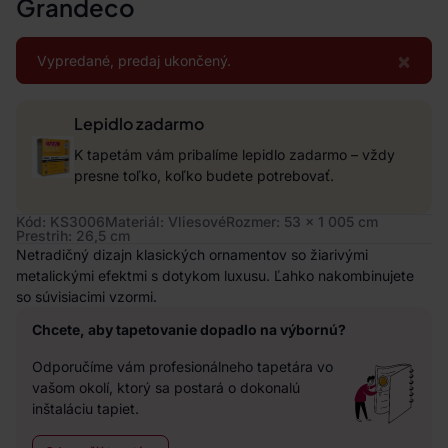
Grandeco
×
Vypredané, predaj ukončený.
Lepidlo zadarmo
K tapetám vám pribalíme lepidlo zadarmo – vždy
presne toľko, koľko budete potrebovať.
Kód: KS3006
Materiál: Vliesové
Rozmer: 53 x 1 005 cm
Prestrih: 26,5 cm
Netradičný dizajn klasických ornamentov so žiarivými
metalickými efektmi s dotykom luxusu. Ľahko nakombinujete
so súvisiacimi vzormi.
Chcete, aby tapetovanie dopadlo na výbornú?
Odporučíme vám profesionálneho tapetára vo
vašom okolí, ktorý sa postará o dokonalú
inštaláciu tapiet.