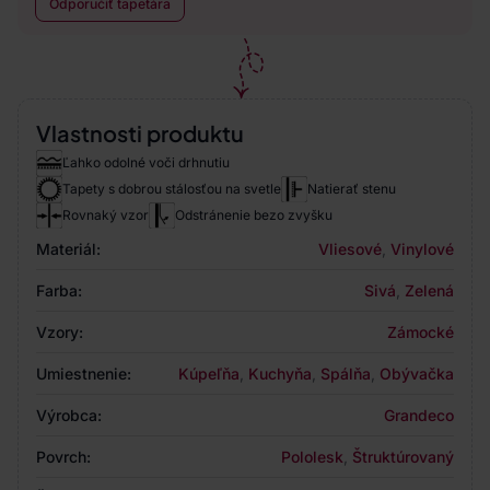
Odporučiť tapetára
Vlastnosti produktu
Ľahko odolné voči drhnutiu
Tapety s dobrou stálosťou na svetle
Natierať stenu
Rovnaký vzor
Odstránenie bezo zvyšku
Materiál:
Vliesové
,
Vinylové
Farba:
Sivá
,
Zelená
Vzory:
Zámocké
Umiestnenie:
Kúpeľňa
,
Kuchyňa
,
Spálňa
,
Obývačka
Výrobca:
Grandeco
Povrch:
Pololesk
,
Štruktúrovaný