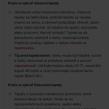
Prečo si vybrať vliesové tapety
Obľúbená voľba moderných interiérov. Vliesové
tapety sa ľahko lepia, pretože lepidlo sa nanáša
priamo na stenu, a zároveň prepúšťajú vlhkosť, takže
steny môžu dýchať. Sú ideálne do spální, obývačiek
alebo pracovní. Hlavná výhoda? Tapeta sa dá
jednoducho odstrániť a steny zostávajú krásne.
Praktický postup nájdete v našom
návode na
tapetovanie
.
Tip pred tapetovaním:
Steny musia byť hladké, suché
a čisté, nerovnosti je potrebné zatmeliť a povrch
napenetrovať
. Udržujte teplotu okolo 20 °C, nevetráte
aspoň 48 hodín a vždy kontrolujte výrobné šarže
tapiet (Batch Nr.).
Prečo si vybrať flokované tapety
Tapety s luxusným zamatovým povrchom, ktoré
doslova lákajú na dotyk. Hodia sa do
reprezentatívnych priestorov, spální alebo