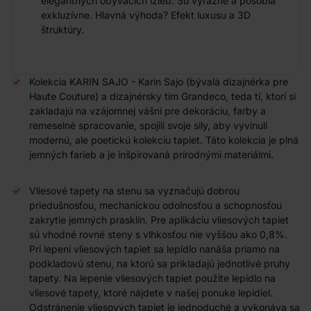
elegantných obývacích izieb. Sú výrazné a pôsobia
exkluzívne. Hlavná výhoda? Efekt luxusu a 3D
štruktúry.
Kolekcia KARIN SAJO - Karin Sajo (bývalá dizajnérka pre
Haute Couture) a dizajnérsky tím Grandeco, teda tí, ktorí si
zakladajú na vzájomnej vášni pre dekoráciu, farby a
remeselné spracovanie, spojili svoje sily, aby vyvinuli
modernú, ale poetickú kolekciu tapiet. Táto kolekcia je plná
jemných farieb a je inšpirovaná prírodnými materiálmi.
Vliesové tapety na stenu sa vyznačujú dobrou
priedušnosťou, mechanickou odolnosťou a schopnosťou
zakrytie jemných prasklín. Pre aplikáciu vliesových tapiet
sú vhodné rovné steny s vlhkosťou nie vyššou ako 0,8%.
Pri lepení vliesových tapiet sa lepidlo nanáša priamo na
podkladovú stenu, na ktorú sa prikladajú jednotlivé pruhy
tapety. Na lepenie vliesových tapiet použite lepidlo na
vliesové tapety, ktoré nájdete v našej ponuke lepidiel.
Odstránenie vliesových tapiet je jednoduché a vykonáva sa