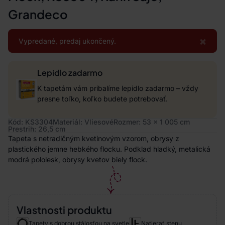
Grandeco
×
Vypredané, predaj ukončený.
Lepidlo zadarmo
K tapetám vám pribalíme lepidlo zadarmo – vždy
presne toľko, koľko budete potrebovať.
Kód: KS3304
Materiál: Vliesové
Rozmer: 53 x 1 005 cm
Prestrih: 26,5 cm
Tapeta s netradičným kvetinovým vzorom, obrysy z
plastického jemne hebkého flocku. Podklad hladký, metalická
modrá pololesk, obrysy kvetov biely flock.
Vlastnosti produktu
Tapety s dobrou stálosťou na svetle
Natierať stenu