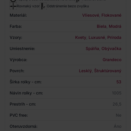
Rovnaký vzor
Odstránenie bezo zvyšku
Materiál:
Vliesové
,
Flokované
Farba:
Biela
,
Modrá
Vzory:
Kvety
,
Luxusné
,
Príroda
Umiestnenie:
Spálňa
,
Obývačka
Výrobca:
Grandeco
Povrch:
Lesklý
,
Štruktúrovaný
Šírka rolky - cm:
53
Návin rolky - cm:
1005
Prestrih - cm:
26,5
PVC free:
Ne
Oteruvzdorná:
Áno