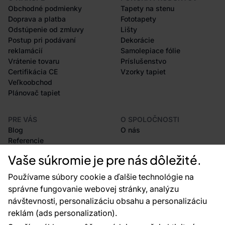
Obchodné podmienky
Tapety na stenu
Doprava a platba
Fototapety
Odstúpenie od zmluvy
Lišty
Postup pri podávaní
Dekorácie
reklamácií
Samolepiace fólie
Vrátenie tovaru
Príslušenstvo
Certifikácia CE
Vzorky tapiet
Veľkoobchod
Plánovač tapiet
PRE VÁS
O SPOLOČNOSTI
Blog
O nás
Referencie
Projekty EU
Vaše súkromie je pre nás dôležité.
Rady a tipy
Najčastejšie otázky
Používame súbory cookie a ďalšie technológie na
správne fungovanie webovej stránky, analýzu
návštevnosti, personalizáciu obsahu a personalizáciu
reklám (ads personalization).
Kontakty