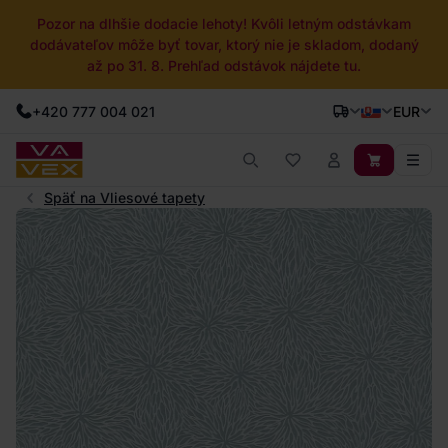
Pozor na dlhšie dodacie lehoty! Kvôli letným odstávkam
dodávateľov môže byť tovar, ktorý nie je skladom, dodaný
až po 31. 8. Prehľad odstávok nájdete tu.
+420 777 004 021
EUR
Späť na Vliesové tapety