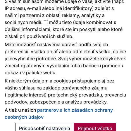
S vaším súhlasom môžeme údaje o vašej aktivite (napr.
Sme tu pre vás 24 hodín denne, 7 dní v
IP adresu, e-mail alebo iné identifikátory) zdieľať s
týždni
našimi partnermi z oblasti reklamy, analytiky a
+420 777 004 021
sociálnych médií. Tí môžu tieto údaje kombinovať s
info@vavex.cz
ďalšími informáciami, ktoré ste im poskytli alebo ktoré
získali pri používaní ich služieb.
Vavex 1990 s.r.o., IČ: 26776251, DIČ: CZ26776251
Dělostřelecká 330, Příbram 261 01
Máte možnosť nastavenia upraviť podľa svojich
Ďalšie kontakty
preferencií, všetko prijať alebo odmietnuť všetko, čo nie
je nevyhnutne potrebné. Svoj výber môžete kedykoľvek
zmeniť opätovným vyvolaním tohto banneru pomocou
Platobné metódy:
odkazu v pätičke webu.
Platby zaisťuje:
K niektorým údajom a cookies pristupujeme aj bez
vášho súhlasu na základe oprávneného záujmu
(legitimate interest) pre technický prevádzku, prevenciu
podvodov, zabezpečenie a analýzu prevádzky.
Ochrana osobných údajov
Cookies
A tiež u našich
partnerov a ich zásadách ochrany
osobných údajov
© 2010 - 2026
Vavex
. Všetky práva vyhradené. Created:
Reklalink s.r.o.
Prispôsobiť nastavenia
Prijmout všetko