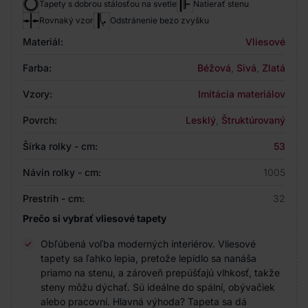
Tapety s dobrou stálosťou na svetle
Natierať stenu
Rovnaký vzor
Odstránenie bezo zvyšku
Materiál:
Vliesové
Farba:
Béžová
,
Sivá
,
Zlatá
Vzory:
Imitácia materiálov
Povrch:
Lesklý
,
Štruktúrovaný
Šírka rolky - cm:
53
Návin rolky - cm:
1005
Prestrih - cm:
32
Prečo si vybrať vliesové tapety
Obľúbená voľba moderných interiérov. Vliesové
tapety sa ľahko lepia, pretože lepidlo sa nanáša
priamo na stenu, a zároveň prepúšťajú vlhkosť, takže
steny môžu dýchať. Sú ideálne do spální, obývačiek
alebo pracovní. Hlavná výhoda? Tapeta sa dá