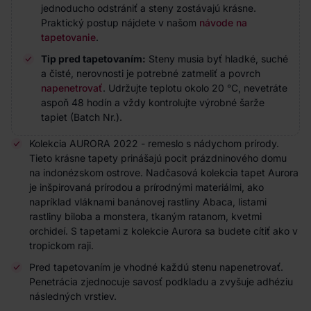
jednoducho odstrániť a steny zostávajú krásne.
Praktický postup nájdete v našom
návode na
tapetovanie
.
Tip pred tapetovaním:
Steny musia byť hladké, suché
a čisté, nerovnosti je potrebné zatmeliť a povrch
napenetrovať
. Udržujte teplotu okolo 20 °C, nevetráte
aspoň 48 hodín a vždy kontrolujte výrobné šarže
tapiet (Batch Nr.).
Kolekcia AURORA 2022 - remeslo s nádychom prírody.
Tieto krásne tapety prinášajú pocit prázdninového domu
na indonézskom ostrove. Nadčasová kolekcia tapet Aurora
je inšpirovaná prírodou a prírodnými materiálmi, ako
napríklad vláknami banánovej rastliny Abaca, listami
rastliny biloba a monstera, tkaným ratanom, kvetmi
orchideí. S tapetami z kolekcie Aurora sa budete cítiť ako v
tropickom raji.
Pred tapetovaním je vhodné každú stenu napenetrovať.
Penetrácia zjednocuje savosť podkladu a zvyšuje adhéziu
následných vrstiev.