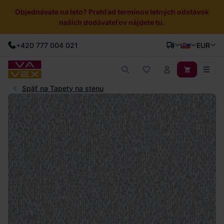
Objednávate na leto? Prehľad termínov letných odstávok
našich dodávateľov nájdete tu.
+420 777 004 021
EUR
Späť na Tapety na stenu