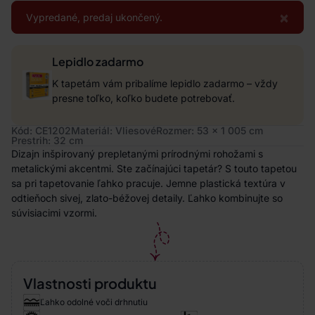
×
Vypredané, predaj ukončený.
Lepidlo zadarmo
K tapetám vám pribalíme lepidlo zadarmo – vždy
presne toľko, koľko budete potrebovať.
Kód: CE1202
Materiál: Vliesové
Rozmer: 53 x 1 005 cm
Prestrih: 32 cm
Dizajn inšpirovaný prepletanými prírodnými rohožami s
metalickými akcentmi. Ste začínajúci tapetár? S touto tapetou
sa pri tapetovanie ľahko pracuje. Jemne plastická textúra v
odtieňoch sivej, zlato-béžovej detaily. Ľahko kombinujte so
súvisiacimi vzormi.
Vlastnosti produktu
Ľahko odolné voči drhnutiu