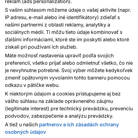
reklám (ads personalization).
Kontakty
S vaším súhlasom môžeme údaje o vašej aktivite (napr.
Sme tu pre vás 24 hodín denne, 7 dní v
IP adresu, e-mail alebo iné identifikátory) zdieľať s
týždni
našimi partnermi z oblasti reklamy, analytiky a
+420 777 004 021
sociálnych médií. Tí môžu tieto údaje kombinovať s
info@vavex.cz
ďalšími informáciami, ktoré ste im poskytli alebo ktoré
získali pri používaní ich služieb.
Vavex 1990 s.r.o., IČ: 26776251, DIČ: CZ26776251
Dělostřelecká 330, Příbram 261 01
Máte možnosť nastavenia upraviť podľa svojich
Ďalšie kontakty
preferencií, všetko prijať alebo odmietnuť všetko, čo nie
je nevyhnutne potrebné. Svoj výber môžete kedykoľvek
zmeniť opätovným vyvolaním tohto banneru pomocou
Platobné metódy:
odkazu v pätičke webu.
Platby zaisťuje:
K niektorým údajom a cookies pristupujeme aj bez
vášho súhlasu na základe oprávneného záujmu
(legitimate interest) pre technický prevádzku, prevenciu
podvodov, zabezpečenie a analýzu prevádzky.
Ochrana osobných údajov
Cookies
A tiež u našich
partnerov a ich zásadách ochrany
osobných údajov
© 2010 - 2026
Vavex
. Všetky práva vyhradené. Created: