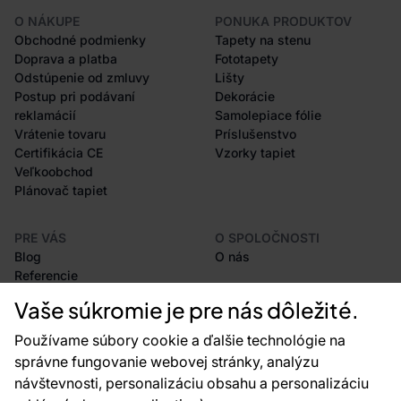
O NÁKUPE
PONUKA PRODUKTOV
Obchodné podmienky
Tapety na stenu
Doprava a platba
Fototapety
Odstúpenie od zmluvy
Lišty
Postup pri podávaní
Dekorácie
reklamácií
Samolepiace fólie
Vrátenie tovaru
Príslušenstvo
Certifikácia CE
Vzorky tapiet
Veľkoobchod
Plánovač tapiet
PRE VÁS
O SPOLOČNOSTI
Blog
O nás
Referencie
Projekty EU
Vaše súkromie je pre nás dôležité.
Rady a tipy
Najčastejšie otázky
Používame súbory cookie a ďalšie technológie na
správne fungovanie webovej stránky, analýzu
návštevnosti, personalizáciu obsahu a personalizáciu