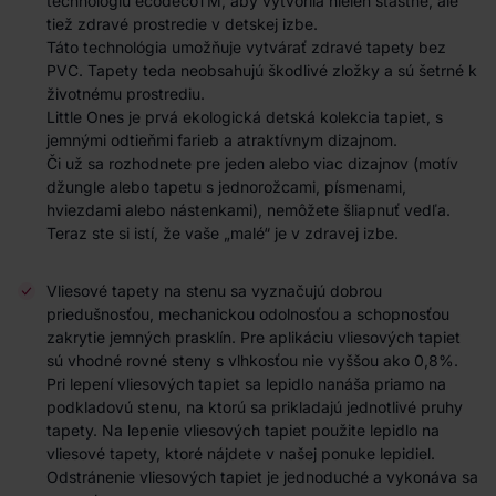
technológiu ecodecoTM, aby vytvorila nielen šťastné, ale
tiež zdravé prostredie v detskej izbe.
Táto technológia umožňuje vytvárať zdravé tapety bez
PVC. Tapety teda neobsahujú škodlivé zložky a sú šetrné k
životnému prostrediu.
Little Ones je prvá ekologická detská kolekcia tapiet, s
jemnými odtieňmi farieb a atraktívnym dizajnom.
Či už sa rozhodnete pre jeden alebo viac dizajnov (motív
džungle alebo tapetu s jednorožcami, písmenami,
hviezdami alebo nástenkami), nemôžete šliapnuť vedľa.
Teraz ste si istí, že vaše „malé“ je v zdravej izbe.
Vliesové tapety na stenu sa vyznačujú dobrou
priedušnosťou, mechanickou odolnosťou a schopnosťou
zakrytie jemných prasklín. Pre aplikáciu vliesových tapiet
sú vhodné rovné steny s vlhkosťou nie vyššou ako 0,8%.
Pri lepení vliesových tapiet sa lepidlo nanáša priamo na
podkladovú stenu, na ktorú sa prikladajú jednotlivé pruhy
tapety. Na lepenie vliesových tapiet použite lepidlo na
vliesové tapety, ktoré nájdete v našej ponuke lepidiel.
Odstránenie vliesových tapiet je jednoduché a vykonáva sa