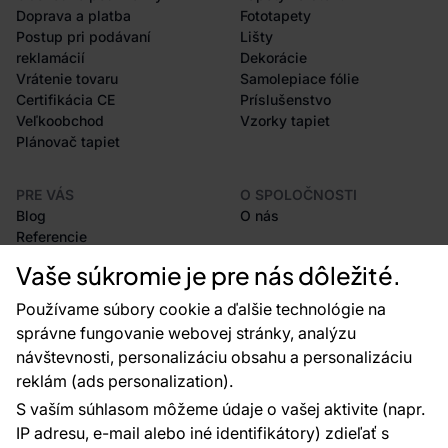
Doprava a platba
Fototapety
Postup pri podávaní
Lišty
reklamácií
Dekorácie
Vrátenie tovaru
Samolepiace fólie
Certifikácia CE
Príslušenstvo
Veľkoobchod
Vzorky tapiet
Plánovač tapiet
PRE VÁS
O SPOLOČNOSTI
Blog
O nás
Referencie
Projekty EU
Vaše súkromie je pre nás dôležité.
Rady a tipy
Najčastejšie otázky
Používame súbory cookie a ďalšie technológie na
správne fungovanie webovej stránky, analýzu
návštevnosti, personalizáciu obsahu a personalizáciu
reklám (ads personalization).
Kontakty
S vaším súhlasom môžeme údaje o vašej aktivite (napr.
Sme tu pre vás 24 hodín denne, 7 dní v
IP adresu, e-mail alebo iné identifikátory) zdieľať s
týždni