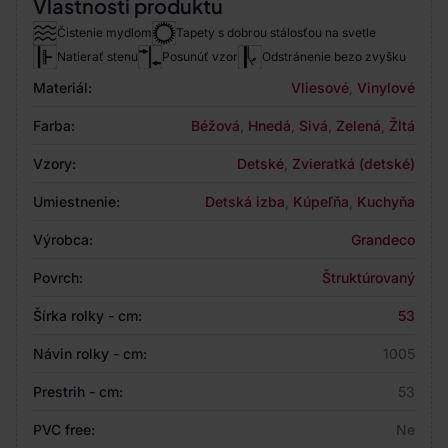
Vlastnosti produktu
Čistenie mydlom
Tapety s dobrou stálosťou na svetle
Natierať stenu
Posunúť vzor
Odstránenie bezo zvyšku
Materiál:
Vliesové
,
Vinylové
Farba:
Béžová
,
Hnedá
,
Sivá
,
Zelená
,
Žltá
Vzory:
Detské
,
Zvieratká (detské)
Umiestnenie:
Detská izba
,
Kúpeľňa
,
Kuchyňa
Výrobca:
Grandeco
Povrch:
Štruktúrovaný
Šírka rolky - cm:
53
Návin rolky - cm:
1005
Prestrih - cm:
53
PVC free:
Ne