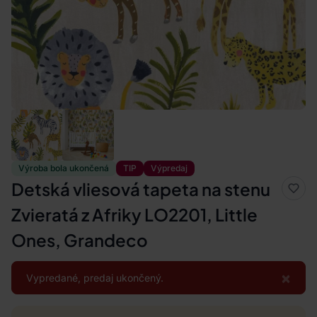
Výroba bola ukončená
TIP
Výpredaj
Detská vliesová tapeta na stenu
Zvieratá z Afriky LO2201, Little
Ones, Grandeco
×
Vypredané, predaj ukončený.