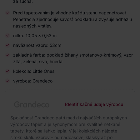
za sucha.
Pred tapetovaním je vhodné každú stenu napenetrovať.
Penetrácia zjednocuje savosť podkladu a zvyšuje adhéziu
následných vrstiev.
rolka: 10,05 × 0,53 m
náväznosť vzoru: 53cm
základná farba: podklad žíhaný smotanovo-krémový, vzor
žltá, zelená, sivá, hnedá
kolekcia: Little Ones
výrobca: Grandeco
Identifikačné údaje výrobcu
Spoločnosť Grandeco patrí medzi najväčších európskych
výrobcov tapiet a je synonymom pre kvalitné netkané
tapety, ktoré sa ľahko lepia. V jej kolekciách nájdete
širokú škálu vzorov – od nadčasovej klasiky až po