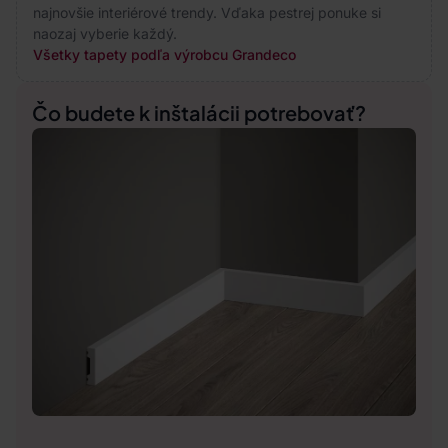
najnovšie interiérové trendy. Vďaka pestrej ponuke si
naozaj vyberie každý.
Všetky tapety podľa výrobcu Grandeco
Čo budete k inštalácii potrebovať?