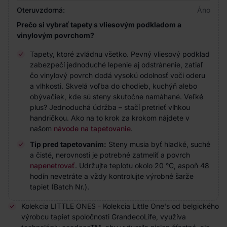
Oteruvzdorná:
Áno
Prečo si vybrať tapety s vliesovým podkladom a
vinylovým povrchom?
Tapety, ktoré zvládnu všetko. Pevný vliesový podklad
zabezpečí jednoduché lepenie aj odstránenie, zatiaľ
čo vinylový povrch dodá vysokú odolnosť voči oderu
a vlhkosti. Skvelá voľba do chodieb, kuchýň alebo
obývačiek, kde sú steny skutočne namáhané. Veľké
plus? Jednoduchá údržba – stačí pretrieť vlhkou
handričkou. Ako na to krok za krokom nájdete v
našom
návode na tapetovanie
.
Tip pred tapetovaním:
Steny musia byť hladké, suché
a čisté, nerovnosti je potrebné zatmeliť a povrch
napenetrovať
. Udržujte teplotu okolo 20 °C, aspoň 48
hodín nevetráte a vždy kontrolujte výrobné šarže
tapiet (Batch Nr.).
Kolekcia LITTLE ONES - Kolekcia Little One's od belgického
výrobcu tapiet spoločnosti GrandecoLife, využíva