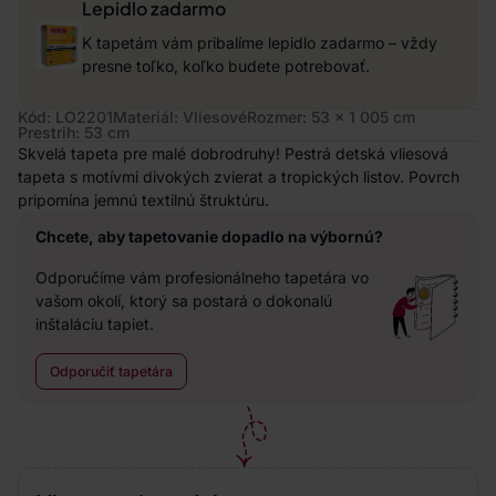
Lepidlo zadarmo
K tapetám vám pribalíme lepidlo zadarmo – vždy
presne toľko, koľko budete potrebovať.
Kód: LO2201
Materiál: Vliesové
Rozmer: 53 x 1 005 cm
Prestrih: 53 cm
Skvelá tapeta pre malé dobrodruhy! Pestrá detská vliesová
tapeta s motívmi divokých zvierat a tropických listov. Povrch
pripomína jemnú textilnú štruktúru.
Chcete, aby tapetovanie dopadlo na výbornú?
Odporučíme vám profesionálneho tapetára vo
vašom okolí, ktorý sa postará o dokonalú
inštaláciu tapiet.
Odporučiť tapetára