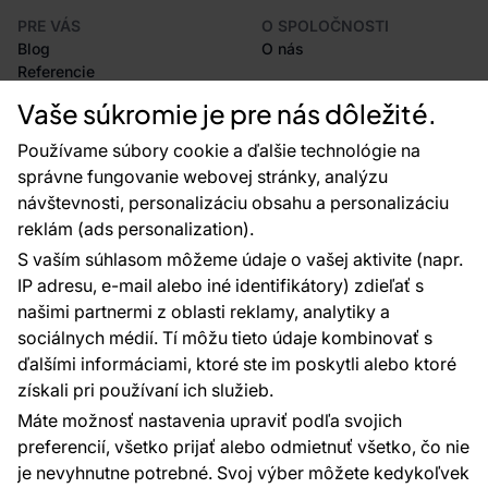
PRE VÁS
O SPOLOČNOSTI
Blog
O nás
Referencie
Projekty EU
Vaše súkromie je pre nás dôležité.
Rady a tipy
Najčastejšie otázky
Používame súbory cookie a ďalšie technológie na
správne fungovanie webovej stránky, analýzu
návštevnosti, personalizáciu obsahu a personalizáciu
reklám (ads personalization).
Kontakty
S vaším súhlasom môžeme údaje o vašej aktivite (napr.
Sme tu pre vás 24 hodín denne, 7 dní v
IP adresu, e-mail alebo iné identifikátory) zdieľať s
týždni
našimi partnermi z oblasti reklamy, analytiky a
+420 777 004 021
sociálnych médií. Tí môžu tieto údaje kombinovať s
info@vavex.cz
ďalšími informáciami, ktoré ste im poskytli alebo ktoré
získali pri používaní ich služieb.
Vavex 1990 s.r.o., IČ: 26776251, DIČ: CZ26776251
Dělostřelecká 330, Příbram 261 01
Máte možnosť nastavenia upraviť podľa svojich
Ďalšie kontakty
preferencií, všetko prijať alebo odmietnuť všetko, čo nie
je nevyhnutne potrebné. Svoj výber môžete kedykoľvek