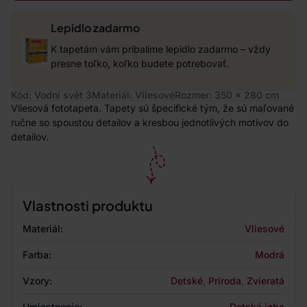
Lepidlo zadarmo
K tapetám vám pribalíme lepidlo zadarmo – vždy
presne toľko, koľko budete potrebovať.
Kód: Vodní svět 3
Materiál: Vliesové
Rozmer: 350 x 280 cm
Vliesová fototapeta. Tapety sú špecifické tým, že sú maľované
ručne so spoustou detailov a kresbou jednotlivých motívov do
detailov.
Vlastnosti produktu
Materiál:
Vliesové
Farba:
Modrá
Vzory:
Detské
,
Príroda
,
Zvieratá
Umiestnenie:
Detská izba