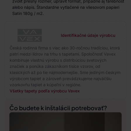
zvoliť presný rozmer, upraviť formát, prípadne aj farebnosť
alebo nápis. Štandardne vytlačené na vliesovom papieri
Satin 180g / m2.
Identifikačné údaje výrobcu
Česká rodinná firma s viac ako 30-ročnou tradíciou, ktorá
patrí medzi lídrov na trhu s tapetami. Spoločnosť Vavex
kombinuje vlastnú výrobu s distribúciou svetových
značiek a ponúka zákazníkom tisíce vzorov, od
klasických až po tie najmodernejšie. Sme jediným českým
výrobcom tapiet a zároveň prevádzkujeme najväčšiu
vzorkovňu tapiet a kúpeľní v regióne.
Všetky tapety podľa výrobcu Vavex
Čo budete k inštalácii potrebovať?