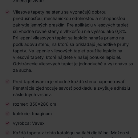
Zmena je život!
Vliesové tapety na stenu sa vyznačujú dobrou
priedušnosťou, mechanickou odolnosťou a schopnosťou
zakrytie jemných prasklín. Pre aplikáciu vliesových tapiet
sú vhodné rovné steny s vlhkosťou nie vyššou ako 0,8%.
Pri lepení vliesových tapiet sa lepidlo nanáša priamo na
podkladovú stenu, na ktorú sa prikladajú jednotlivé pruhy
tapety. Na lepenie vliesových tapiet použite lepidlo na
vliesové tapety, ktoré nájdete v našej ponuke lepidiel.
Odstránenie vliesových tapiet je jednoduché a vykonáva sa
za sucha.
Pred tapetovaním je vhodné každú stenu napenetrovať.
Penetrácia zjednocuje savosť podkladu a zvyšuje adhéziu
následných vrstiev.
rozmer: 350x280 cm
kolekcie: Imaginum
výrobca: Vavex
Každá tapeta z tohto katalógu sa tlačí digitálne. Možno si