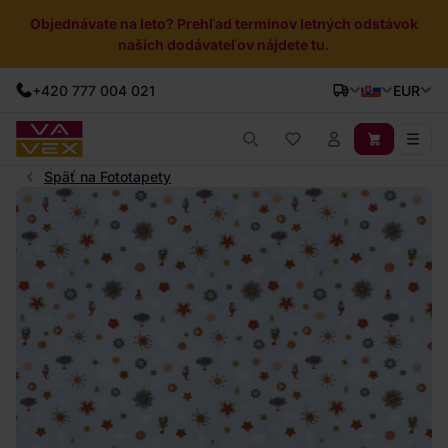
Objednávate na leto? Prehľad termínov letných odstávok
našich dodávateľov nájdete tu.
+420 777 004 021
EUR
Späť na Fototapety