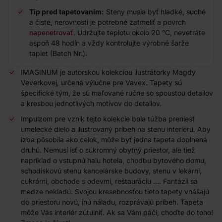
Tip pred tapetovaním:
Steny musia byť hladké, suché
a čisté, nerovnosti je potrebné zatmeliť a povrch
napenetrovať
. Udržujte teplotu okolo 20 °C, nevetráte
aspoň 48 hodín a vždy kontrolujte výrobné šarže
tapiet (Batch Nr.).
IMAGINUM je autorskou kolekciou ilustrátorky Magdy
Veverkovej, určená výlučne pre Vavex. Tapety sú
špecifické tým, že sú maľované ručne so spoustou detailov
a kresbou jednotlivých motívov do detailov.
Impulzom pre vznik tejto kolekcie bola túžba preniesť
umelecké dielo a ilustrovaný príbeh na stenu interiéru. Aby
izba pôsobila ako celok, môže byť jedna tapeta doplnená
druhú. Nemusí ísť o súkromný obytný priestor, ale tiež
napríklad o vstupnú halu hotela, chodbu bytového domu,
schodiskovú stenu kancelárske budovy, stenu v lekárni,
cukrárni, obchode s odevmi, reštauráciu .... Fantázii sa
medze nekladú. Svojou kresebnosťou tieto tapety vnášajú
do priestoru novú, inú náladu, rozprávajú príbeh. Tapeta
môže Vás interiér zútulniť. Ak sa Vám páči, choďte do toho!