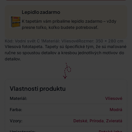
Lepidlo zadarmo
K tapetám vám pribalíme lepidlo zadarmo – vždy
presne toľko, koľko budete potrebovať.
Kód: Vodní svět C 1
Materiál: Vliesové
Rozmer: 350 x 280 cm
Vliesová fototapeta. Tapety sú špecifické tým, že sú maľované
ručne so spoustou detailov a kresbou jednotlivých motívov do
detailov.
Vlastnosti produktu
Materiál:
Vliesové
Farba:
Modrá
Vzory:
Detské
,
Príroda
,
Zvieratá
Umiestnenie:
Detská izba