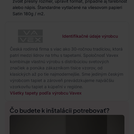
zvoliť presný rozmer, upraviť formát, prípadne aj farebnosť
alebo nápis. Štandardne vytlačené na vliesovom papieri
Satin 180g / m2.
Identifikačné údaje výrobcu
Česká rodinná firma s viac ako 30-ročnou tradíciou, ktorá
patrí medzi lídrov na trhu s tapetami. Spoločnosť Vavex
kombinuje vlastnú výrobu s distribúciou svetových
značiek a ponúka zákazníkom tisíce vzorov, od
klasických až po tie najmodernejšie. Sme jediným českým
výrobcom tapiet a zároveň prevádzkujeme najväčšiu
vzorkovňu tapiet a kúpeľní v regióne.
Všetky tapety podľa výrobcu Vavex
Čo budete k inštalácii potrebovať?