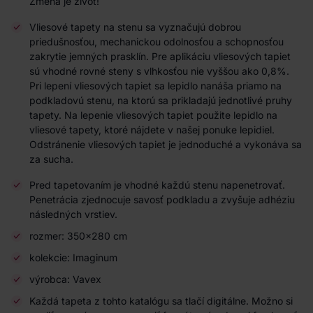
Zmena je život!
Vliesové tapety na stenu sa vyznačujú dobrou
priedušnosťou, mechanickou odolnosťou a schopnosťou
zakrytie jemných prasklín. Pre aplikáciu vliesových tapiet
sú vhodné rovné steny s vlhkosťou nie vyššou ako 0,8%.
Pri lepení vliesových tapiet sa lepidlo nanáša priamo na
podkladovú stenu, na ktorú sa prikladajú jednotlivé pruhy
tapety. Na lepenie vliesových tapiet použite lepidlo na
vliesové tapety, ktoré nájdete v našej ponuke lepidiel.
Odstránenie vliesových tapiet je jednoduché a vykonáva sa
za sucha.
Pred tapetovaním je vhodné každú stenu napenetrovať.
Penetrácia zjednocuje savosť podkladu a zvyšuje adhéziu
následných vrstiev.
rozmer: 350x280 cm
kolekcie: Imaginum
výrobca: Vavex
Každá tapeta z tohto katalógu sa tlačí digitálne. Možno si