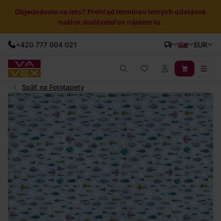
Objednávate na leto? Prehľad termínov letných odstávok
našich dodávateľov nájdete tu.
+420 777 004 021
EUR
Späť na Fototapety