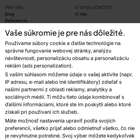
PRE VÁS
O SPOLOČNOSTI
Blog
O nás
Referencie
Projekty EU
Vaše súkromie je pre nás dôležité.
Rady a tipy
Najčastejšie otázky
Používame súbory cookie a ďalšie technológie na
správne fungovanie webovej stránky, analýzu
návštevnosti, personalizáciu obsahu a personalizáciu
reklám (ads personalization).
Kontakty
S vaším súhlasom môžeme údaje o vašej aktivite (napr.
Sme tu pre vás 24 hodín denne, 7 dní v
IP adresu, e-mail alebo iné identifikátory) zdieľať s
týždni
našimi partnermi z oblasti reklamy, analytiky a
+420 777 004 021
sociálnych médií. Tí môžu tieto údaje kombinovať s
info@vavex.cz
ďalšími informáciami, ktoré ste im poskytli alebo ktoré
získali pri používaní ich služieb.
Vavex 1990 s.r.o., IČ: 26776251, DIČ: CZ26776251
Dělostřelecká 330, Příbram 261 01
Máte možnosť nastavenia upraviť podľa svojich
Ďalšie kontakty
preferencií, všetko prijať alebo odmietnuť všetko, čo nie
je nevyhnutne potrebné. Svoj výber môžete kedykoľvek