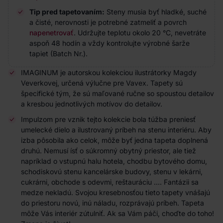
Tip pred tapetovaním:
Steny musia byť hladké, suché
a čisté, nerovnosti je potrebné zatmeliť a povrch
napenetrovať
. Udržujte teplotu okolo 20 °C, nevetráte
aspoň 48 hodín a vždy kontrolujte výrobné šarže
tapiet (Batch Nr.).
IMAGINUM je autorskou kolekciou ilustrátorky Magdy
Veverkovej, určená výlučne pre Vavex. Tapety sú
špecifické tým, že sú maľované ručne so spoustou detailov
a kresbou jednotlivých motívov do detailov.
Impulzom pre vznik tejto kolekcie bola túžba preniesť
umelecké dielo a ilustrovaný príbeh na stenu interiéru. Aby
izba pôsobila ako celok, môže byť jedna tapeta doplnená
druhú. Nemusí ísť o súkromný obytný priestor, ale tiež
napríklad o vstupnú halu hotela, chodbu bytového domu,
schodiskovú stenu kancelárske budovy, stenu v lekárni,
cukrárni, obchode s odevmi, reštauráciu .... Fantázii sa
medze nekladú. Svojou kresebnosťou tieto tapety vnášajú
do priestoru novú, inú náladu, rozprávajú príbeh. Tapeta
môže Vás interiér zútulniť. Ak sa Vám páči, choďte do toho!