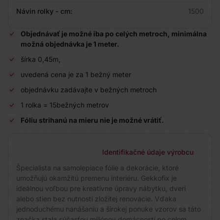
Návin rolky - cm:
1500
Objednávať je možné iba po celých metroch, minimálna
možná objednávka je 1 meter.
šírka 0,45m,
uvedená cena je za 1 bežný meter
objednávku zadávajte v bežných metroch
1 rolka = 15bežných metrov
Fóliu strihanú na mieru nie je možné vrátiť.
Identifikačné údaje výrobcu
Špecialista na samolepiace fólie a dekorácie, ktoré
umožňujú okamžitú premenu interiéru. Gekkofix je
ideálnou voľbou pre kreatívne úpravy nábytku, dverí
alebo stien bez nutnosti zložitej renovácie. Vďaka
jednoduchému nanášaniu a širokej ponuke vzorov sa táto
značka stala súčasťou miliónov domácností po celom