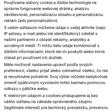
Najčastejšie otázky
Používame súbory cookie a ďalšie technológie na
správne fungovanie webovej stránky, analýzu
návštevnosti, personalizáciu obsahu a personalizáciu
reklám (ads personalization).
Kontakty
S vaším súhlasom môžeme údaje o vašej aktivite (napr.
Sme tu pre vás 24 hodín denne, 7 dní v
IP adresu, e-mail alebo iné identifikátory) zdieľať s
týždni
našimi partnermi z oblasti reklamy, analytiky a
+420 777 004 021
sociálnych médií. Tí môžu tieto údaje kombinovať s
info@vavex.cz
ďalšími informáciami, ktoré ste im poskytli alebo ktoré
získali pri používaní ich služieb.
Vavex 1990 s.r.o., IČ: 26776251, DIČ: CZ26776251
Dělostřelecká 330, Příbram 261 01
Máte možnosť nastavenia upraviť podľa svojich
Ďalšie kontakty
preferencií, všetko prijať alebo odmietnuť všetko, čo nie
je nevyhnutne potrebné. Svoj výber môžete kedykoľvek
zmeniť opätovným vyvolaním tohto banneru pomocou
Platobné metódy:
odkazu v pätičke webu.
Platby zaisťuje:
K niektorým údajom a cookies pristupujeme aj bez
vášho súhlasu na základe oprávneného záujmu
(legitimate interest) pre technický prevádzku, prevenciu