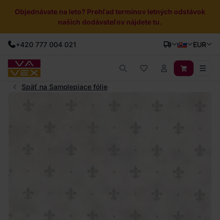
Objednávate na leto? Prehľad termínov letných odstávok
našich dodávateľov nájdete tu.
+420 777 004 021
EUR
Späť na Samolepiace fólie