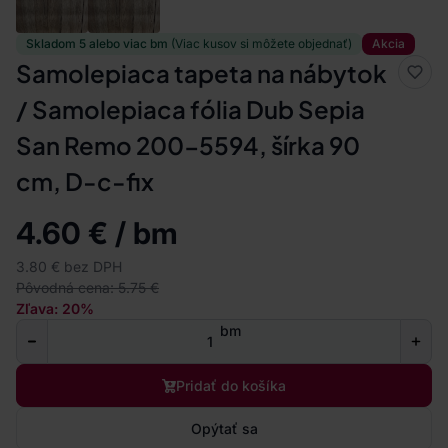
Skladom 5 alebo viac bm
(Viac kusov si môžete objednať)
Akcia
Samolepiaca tapeta na nábytok
/ Samolepiaca fólia Dub Sepia
San Remo 200-5594, šírka 90
cm, D-c-fix
4.60 € / bm
3.80 € bez DPH
Pôvodná cena: 5.75 €
Zľava: 20%
bm
Pridať do košíka
Opýtať sa