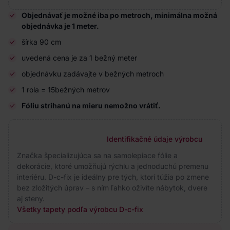
Objednávať je možné iba po metroch, minimálna možná
objednávka je 1 meter.
šírka 90 cm
uvedená cena je za 1 bežný meter
objednávku zadávajte v bežných metroch
1 rola = 15bežných metrov
Fóliu strihanú na mieru nemožno vrátiť.
Identifikačné údaje výrobcu
Značka špecializujúca sa na samolepiace fólie a
dekorácie, ktoré umožňujú rýchlu a jednoduchú premenu
interiéru. D-c-fix je ideálny pre tých, ktorí túžia po zmene
bez zložitých úprav – s ním ľahko oživíte nábytok, dvere
aj steny.
Všetky tapety podľa výrobcu D-c-fix