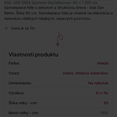
Kód: 200-5594 Sanremo Sepia
Rozmer: 90 x 1 500 cm
Samolepiace fólie s dekorom a štruktúrou dreva - dub San
Remo. Šírka 90 cm. Samolepiaca fólia je vhodná na dekoráciu a
renováciu všetkých hladkých, nesavých povrchov.
Cena je za 1m
Vlastnosti produktu
Farba:
Hnedá
Vzory:
Drevo
,
Imitácia materiálov
Umiestnenie:
Na nábytok
Výrobca:
D-c-fix
Šírka rolky - cm:
90
Návin rolky - cm:
1500