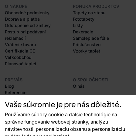
O NÁKUPE
PONUKA PRODUKTOV
Obchodné podmienky
Tapety na stenu
Doprava a platba
Fototapety
Odstúpenie od zmluvy
Lišty
Postup pri podávaní
Dekorácie
reklamácií
Samolepiace fólie
Vrátenie tovaru
Príslušenstvo
Certifikácia CE
Vzorky tapiet
Veľkoobchod
Plánovač tapiet
PRE VÁS
O SPOLOČNOSTI
Blog
O nás
Referencie
Projekty EU
Vaše súkromie je pre nás dôležité.
Rady a tipy
Najčastejšie otázky
Používame súbory cookie a ďalšie technológie na
správne fungovanie webovej stránky, analýzu
návštevnosti, personalizáciu obsahu a personalizáciu