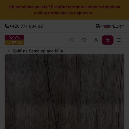
Objednávate na leto? Prehľad termínov letných odstávok
našich dodávateľov nájdete tu.
+420 777 004 021
EUR
Späť na Samolepiace fólie