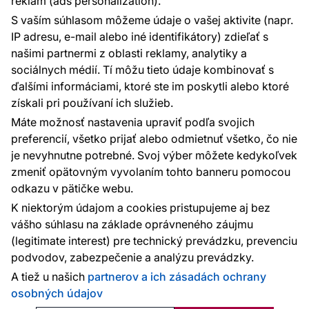
reklám (ads personalization).
Kontakty
S vaším súhlasom môžeme údaje o vašej aktivite (napr.
Sme tu pre vás 24 hodín denne, 7 dní v
IP adresu, e-mail alebo iné identifikátory) zdieľať s
týždni
našimi partnermi z oblasti reklamy, analytiky a
+420 777 004 021
sociálnych médií. Tí môžu tieto údaje kombinovať s
info@vavex.cz
ďalšími informáciami, ktoré ste im poskytli alebo ktoré
získali pri používaní ich služieb.
Vavex 1990 s.r.o., IČ: 26776251, DIČ: CZ26776251
Dělostřelecká 330, Příbram 261 01
Máte možnosť nastavenia upraviť podľa svojich
Ďalšie kontakty
preferencií, všetko prijať alebo odmietnuť všetko, čo nie
je nevyhnutne potrebné. Svoj výber môžete kedykoľvek
zmeniť opätovným vyvolaním tohto banneru pomocou
Platobné metódy:
odkazu v pätičke webu.
Platby zaisťuje:
K niektorým údajom a cookies pristupujeme aj bez
vášho súhlasu na základe oprávneného záujmu
(legitimate interest) pre technický prevádzku, prevenciu
podvodov, zabezpečenie a analýzu prevádzky.
Ochrana osobných údajov
Cookies
A tiež u našich
partnerov a ich zásadách ochrany
osobných údajov
© 2010 - 2026
Vavex
. Všetky práva vyhradené. Created: