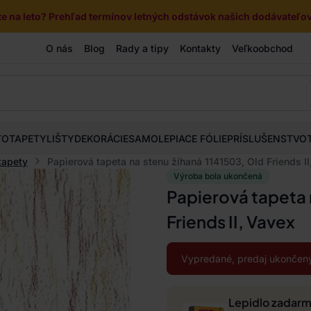
e na leto? Prehľad termínov letných odstávok našich dodávateľov 
O nás
Blog
Rady a tipy
Kontakty
Veľkoobchod
TOTAPETY
LIŠTY
DEKORÁCIE
SAMOLEPIACE FÓLIE
PRÍSLUŠENSTVO
tapety
Papierová tapeta na stenu žíhaná 1141503, Old Friends II
Výroba bola ukončená
Papierová tapeta 
Friends II, Vavex
Vypredané, predaj ukončený
Lepidlo zadar