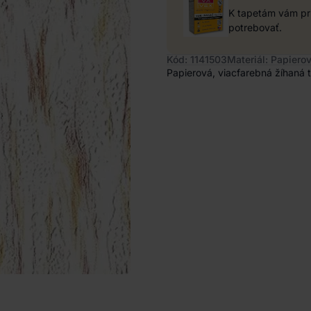
K tapetám vám pri
potrebovať.
Kód: 1141503
Materiál: Papiero
Papierová, viacfarebná žíhaná 