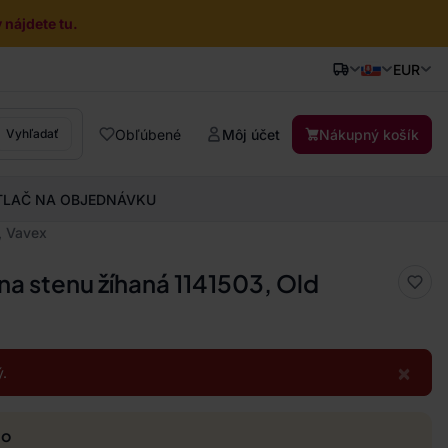
nájdete tu.
EUR
Obľúbené
Môj účet
Nákupný košík
Vyhľadať
TLAČ NA OBJEDNÁVKU
, Vavex
na stenu žíhaná 1141503, Old
×
.
mo