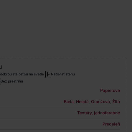
u
 dobrou stálosťou na svetle
Natierať stenu
Bez prestrihu
Papierové
Biela
,
Hnedá
,
Oranžová
,
Žltá
Textúry, jednofarebné
Predsieň