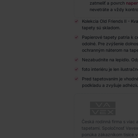
zatmeliť a povrch
napen
nevetráte a vždy kontrol
Kolekcia Old Friends II - K
tapety sú skladom.
Papierové tapety patria k c
odolné. Pre zvýšenie dolnos
ochranným náterom na tape
Nezabudnite na lepidlo. Odp
foto interiéru je len ilustrač
Pred tapetovaním je vhodné
podkladu a zvyšuje adhéziu
Česká rodinná firma s viac a
tapetami. Spoločnosť Vavex
ponúka zákazníkom tisíce v