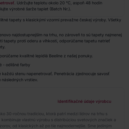
etrovať
. Udržujte teplotu okolo 20 °C, aspoň 48 hodín
ujte výrobné šarže tapiet (Batch Nr.).
valitné tapety s klasickými vzormi prevažne českej výroby. Všetky
enovo najdostupnejším na trhu, no zároveň to sú tapety najmenej
ti tapety proti oderu a vlhkosti, odporúčame tapetu natrieť
ty.
orúčame kvalitné lepidlá Beeline z našej ponuky.
né - odlišné farby
 každú stenu napenetrovať. Penetrácia zjednocuje savosť
 následných vrstiev.
Identifikačné údaje výrobcu
ko 30-ročnou tradíciou, ktorá patrí medzi lídrov na trhu s
 kombinuje vlastnú výrobu s distribúciou svetových značiek a
zorov, od klasických až po tie najmodernejšie. Sme jediným