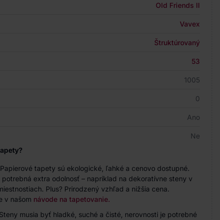
Old Friends II
Vavex
Štruktúrovaný
53
1005
0
Ano
Ne
tapety?
. Papierové tapety sú ekologické, ľahké a cenovo dostupné.
e potrebná extra odolnosť – napríklad na dekoratívne steny v
miestnostiach. Plus? Prirodzený vzhľad a nižšia cena.
te v našom
návode na tapetovanie.
Steny musia byť hladké, suché a čisté, nerovnosti je potrebné