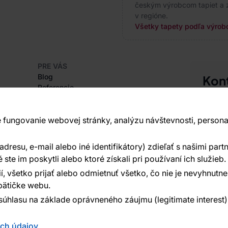
českým výrobcom tapiet a z
v regióne.
Všetky tapety podľa výrob
PRE VÁS
Blog
Kon
Referencie
Sme tu 
Projekty EU
+420
Rady a tipy
Najčastejšie otázky
 fungovanie webovej stránky, analýzu návštevnosti, persona
Vavex 1
Dělostř
resu, e-mail alebo iné identifikátory) zdieľať s našimi partn
O SPOLOČNOSTI
Ďalšie 
O nás
te im poskytli alebo ktoré získali pri používaní ich služieb.
í, všetko prijať alebo odmietnuť všetko, čo nie je nevyhnut
ätičke webu.
súhlasu na základe oprávneného záujmu (legitimate interest
ých údajov