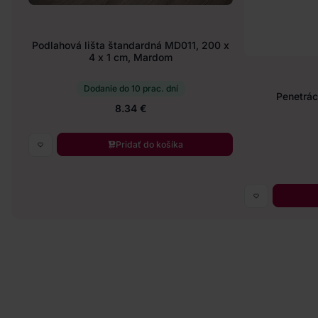
Podlahová lišta štandardná MD011, 200 x
4 x 1 cm, Mardom
Dodanie do 10 prac. dní
Penetráci
8.34 €
Pridať do košíka