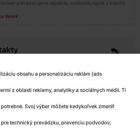
ároveň prevádzkujeme najväčšiu vzorkovňu tapiet a kúpeľní
cu Vavex
takty
pre vás 24 hodín denne, 7 dní v týždni
 777 004 021
info@vavex.cz
lizáciu obsahu a personalizáciu reklám (ads
990 s.r.o., IČ: 26776251, DIČ: CZ26776251
elecká 330, Příbram 261 01
ermi z oblasti reklamy, analytiky a sociálnych médií. Tí
kontakty
ne potrebné. Svoj výber môžete kedykoľvek zmeniť
) pre technický prevádzku, prevenciu podvodov,