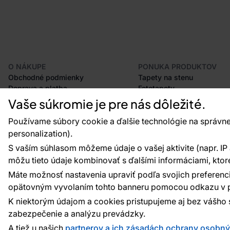
O NÁKUPE
PONUKA PRODUKTOV
Obchodné podmienky
Tapety na stenu
Doprava a platba
Fototapety
Odstúpenie od zmluvy
Lišty
Vaše súkromie je pre nás dôležité.
Postup pri podávaní reklamácií
Dekorácie
Vrátenie tovaru
Samolepiace fólie
Používame súbory cookie a ďalšie technológie na správne
Certifikácia CE
Príslušenstvo
personalization).
Veľkoobchod
Vzorky tapiet
S vaším súhlasom môžeme údaje o vašej aktivite (napr. IP ad
Plánovač tapiet
môžu tieto údaje kombinovať s ďalšími informáciami, ktoré s
Máte možnosť nastavenia upraviť podľa svojich preferenci
opätovným vyvolaním tohto banneru pomocou odkazu v p
Platobné metódy:
Platby zaisťuje:
K niektorým údajom a cookies pristupujeme aj bez vášho 
zabezpečenie a analýzu prevádzky.
A tiež u našich
partnerov a ich zásadách ochrany osobn