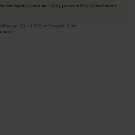
balíme lepidlo zadarmo – vždy presne toľko, koľko budete
vé
Rozmer: 53 x 1 005 cm
Prestrih: 0 cm
tapeta.