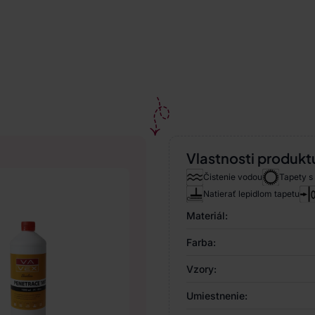
Vlastnosti produkt
Čistenie vodou
Tapety s
Natierať lepidlom tapetu
Materiál:
Farba:
Vzory:
Umiestnenie: