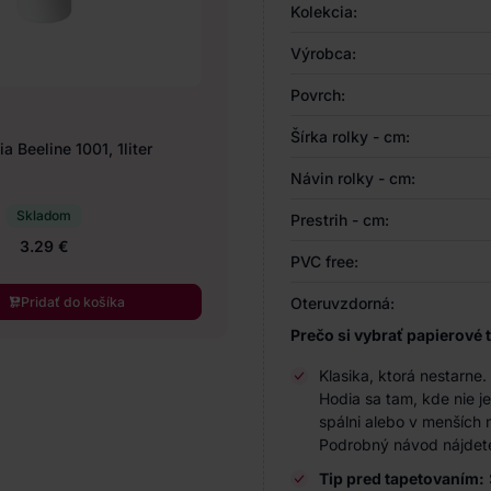
Kolekcia:
Výrobca:
Povrch:
Šírka rolky - cm:
a Beeline 1001, 1liter
Návin rolky - cm:
Skladom
Prestrih - cm:
3.29 €
PVC free:
Pridať do košíka
Oteruvzdorná:
Prečo si vybrať papierové 
Klasika, ktorá nestarne
Hodia sa tam, kde nie j
spálni alebo v menších 
Podrobný návod nájde
Tip pred tapetovaním: